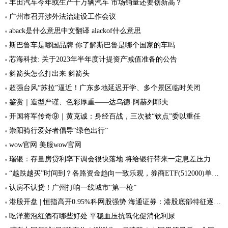
丰田汽车今年或生产千万辆汽车 市场销量还要创新高？
广州市召开涉外法治建设工作会议
aback是什么意思中文翻译 alackof什么意思
斯巴鲁车是哪国品牌 你了解斯巴鲁是哪个国家的车吗
芯海科技: 关于2023年半年度计提资产减值准备的公告
斜箭头怎么打出来 斜箭头
超强台风“苏拉”逼近！广东多地延迟开学、多个景区临时关闭
鉴赏｜造型严谨、色彩厚重——达乌德·阿赫列耶夫
开国将军传奇⑨｜黄克诚：身经百战，三次被“钦点”委以重任
崇阳骑行爱好者倡导“绿色出行”
wow官网 美服wow官网
瑞银：存量房贷利率下调会很快落地 将给银行带来一定息差压力
“越跌越买”时间到？各路资金趋向一致乐观，券商ETF(512000)单日获超3亿元增仓，杠杆资金同步加码
认房不认贷！广州打响一线城市“第一枪”
港股开盘 | 恒指高开0.95%科网股强势 海通证券：港股底部特征逐步显现
吃洋葱泡红酒有哪些好处 平稳血压抗氧化促消化利尿