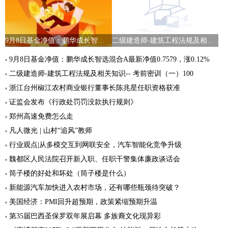
9月8日基金净值：鹏华成长智选混合A最新净值0.7579，涨0.12%
二级建造师-建筑工程法规及相关知识-- 考前密训（一）100
9月8日基金净值：鹏华成长智选混合A最新净值0.7579，涨0.12%
二级建造师-建筑工程法规及相关知识-- 考前密训（一）100
浙江台州椒江农村商业银行董事长陈兆星任职资格获准
证监会发布《行政处罚罚没款执行规则》
郑州高速免费怎么走
凡人微光 | 山村“追风”教师
行业观点|从多模交互到网联安全，汽车智能化竞争升级
魏都区人民法院召开新入职、任职干警集体廉政谈话会
筒子楼的好处和坏处（筒子楼是什么）
新能源汽车加快进入农村市场，还有哪些瓶颈待突破？
美国经济：PMI回升超预期，政策紧缩预期升温
第35届巴西圣保罗双年展启幕 多族裔文化现异彩