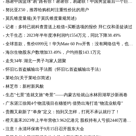
感谢中国篮球“易”路有你！谢谢你，易建联！中国男篮最后一个巨星退役！
努比亚Z50，推荐给购机时注重性价比的用户
莫氏锥度量规(关于莫氏锥度量规简述)
记者：多特已就科查普送上租借+买断选项的报价 拜仁仅和圣徒谈过
大千生态：2023年半年度净利润约1554万元，同比下降38.49%
全球首款，售价6999元！华为Mate 60 Pro开售：没有网络信号，也可拨打接听卫星电话
海尔生物股东户数增加33.49%，户均持股143.1万元
走失34年 湖北一男子与家人团聚
怀旧匕首盗贼输出手法图（怀旧匕首盗贼输出手法）
莱哈尔(关于莱哈尔简述)
林芝市：新村新风貌
生态“七景”造就文旅“奇景”——内蒙古绘就山水林田湖草沙新画卷
广东湛江徐闻4个物流项目在穗签约 借势出海打造“物流业航母”
贵圈又刷新了“单身”定义：拍到又怎样，打死不承认就行了！
橙天嘉禾2023年上半年营收3.962亿港元 股权持有人亏损2440万港元同比大幅增长
注意！永清环保将于9月15日召开股东大会