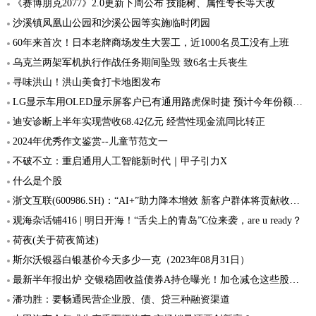
《赛博朋克2077》2.0更新下周公布 技能树、属性专长等大改
沙溪镇凤凰山公园和沙溪公园等实施临时闭园
60年来首次！日本老牌商场发生大罢工，近1000名员工没有上班
乌克兰两架军机执行作战任务期间坠毁 致6名士兵丧生
寻味洪山！洪山美食打卡地图发布
LG显示车用OLED显示屏客户已有通用路虎保时捷 预计今年份额超6成
迪安诊断上半年实现营收68.42亿元 经营性现金流同比转正
2024年优秀作文鉴赏--儿童节范文一
不破不立：重启通用人工智能新时代｜甲子引力X
什么是个股
浙文互联(600986.SH)：“AI+”助力降本增效 新客户群体将贡献收入增量
观海杂话铺416 | 明日开海！“舌尖上的青岛”C位来袭，are u ready？
荷夜(关于荷夜简述)
斯尔沃银器白银基价今天多少一克（2023年08月31日）
最新半年报出炉 交银稳固收益债券A持仓曝光！加仓减仓这些股…
潘功胜：要畅通民营企业股、债、贷三种融资渠道