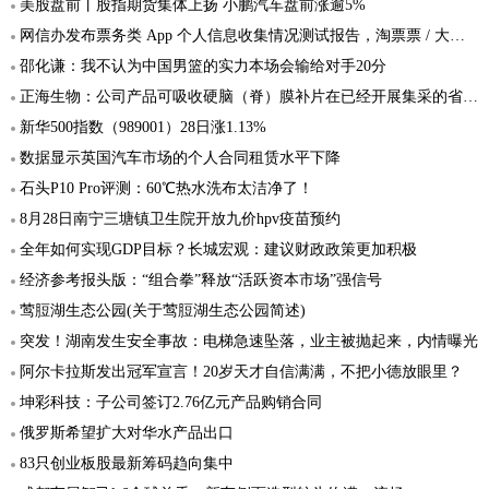
美股盘前丨股指期货集体上扬 小鹏汽车盘前涨逾5%
网信办发布票务类 App 个人信息收集情况测试报告，淘票票 / 大麦 / 猫眼 / 摩天轮票务受测
邵化谦：我不认为中国男篮的实力本场会输给对手20分
正海生物：公司产品可吸收硬脑（脊）膜补片在已经开展集采的省份全部中标
新华500指数（989001）28日涨1.13%
数据显示英国汽车市场的个人合同租赁水平下降
石头P10 Pro评测：60℃热水洗布太洁净了！
8月28日南宁三塘镇卫生院开放九价hpv疫苗预约
全年如何实现GDP目标？长城宏观：建议财政政策更加积极
经济参考报头版：“组合拳”释放“活跃资本市场”强信号
莺脰湖生态公园(关于莺脰湖生态公园简述)
突发！湖南发生安全事故：电梯急速坠落，业主被抛起来，内情曝光
阿尔卡拉斯发出冠军宣言！20岁天才自信满满，不把小德放眼里？
坤彩科技：子公司签订2.76亿元产品购销合同
俄罗斯希望扩大对华水产品出口
83只创业板股最新筹码趋向集中