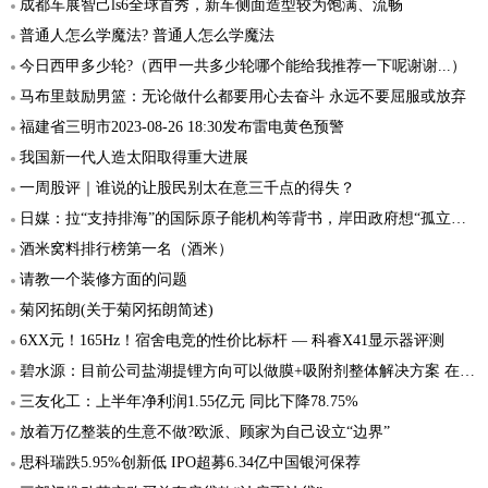
成都车展智己ls6全球首秀，新车侧面造型较为饱满、流畅
普通人怎么学魔法? 普通人怎么学魔法
今日西甲多少轮?（西甲一共多少轮哪个能给我推荐一下呢谢谢...）
马布里鼓励男篮：无论做什么都要用心去奋斗 永远不要屈服或放弃
福建省三明市2023-08-26 18:30发布雷电黄色预警
我国新一代人造太阳取得重大进展
一周股评｜谁说的让股民别太在意三千点的得失？
日媒：拉“支持排海”的国际原子能机构等背书，岸田政府想“孤立中国”
酒米窝料排行榜第一名（酒米）
请教一个装修方面的问题
菊冈拓朗(关于菊冈拓朗简述)
6XX元！165Hz！宿舍电竞的性价比标杆 — 科睿X41显示器评测
碧水源：目前公司盐湖提锂方向可以做膜+吸附剂整体解决方案 在工业零排放方面拿到几个订单
三友化工：上半年净利润1.55亿元 同比下降78.75%
放着万亿整装的生意不做?欧派、顾家为自己设立“边界”
思科瑞跌5.95%创新低 IPO超募6.34亿中国银河保荐