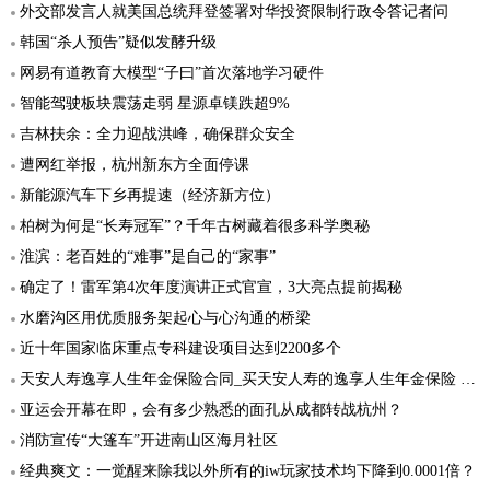
外交部发言人就美国总统拜登签署对华投资限制行政令答记者问
韩国“杀人预告”疑似发酵升级
网易有道教育大模型“子曰”首次落地学习硬件
智能驾驶板块震荡走弱 星源卓镁跌超9%
吉林扶余：全力迎战洪峰，确保群众安全
遭网红举报，杭州新东方全面停课
新能源汽车下乡再提速（经济新方位）
柏树为何是“长寿冠军”？千年古树藏着很多科学奥秘
淮滨：老百姓的“难事”是自己的“家事”
确定了！雷军第4次年度演讲正式官宣，3大亮点提前揭秘
水磨沟区用优质服务架起心与心沟通的桥梁
近十年国家临床重点专科建设项目达到2200多个
天安人寿逸享人生年金保险合同_买天安人寿的逸享人生年金保险 有保障吗
亚运会开幕在即，会有多少熟悉的面孔从成都转战杭州？
消防宣传“大篷车”开进南山区海月社区
经典爽文：一觉醒来除我以外所有的iw玩家技术均下降到0.0001倍？