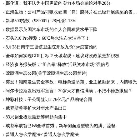
邵化谦：我不认为中国男篮的实力本场会输给对手20分
正海生物：公司产品可吸收硬脑（脊）膜补片在已经开展集采的省份全部中标
新华500指数（989001）28日涨1.13%
数据显示英国汽车市场的个人合同租赁水平下降
石头P10 Pro评测：60℃热水洗布太洁净了！
8月28日南宁三塘镇卫生院开放九价hpv疫苗预约
全年如何实现GDP目标？长城宏观：建议财政政策更加积极
经济参考报头版：“组合拳”释放“活跃资本市场”强信号
莺脰湖生态公园(关于莺脰湖生态公园简述)
突发！湖南发生安全事故：电梯急速坠落，业主被抛起来，内情曝光
阿尔卡拉斯发出冠军宣言！20岁天才自信满满，不把小德放眼里？
坤彩科技：子公司签订2.76亿元产品购销合同
俄罗斯希望扩大对华水产品出口
83只创业板股最新筹码趋向集中
成都车展智己ls6全球首秀，新车侧面造型较为饱满、流畅
普通人怎么学魔法? 普通人怎么学魔法