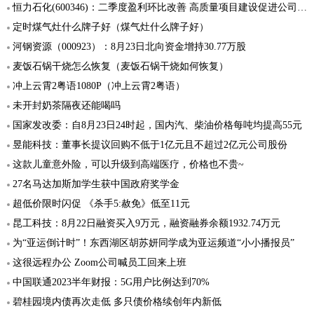
恒力石化(600346)：二季度盈利环比改善 高质量项目建设促进公司发展
定时煤气灶什么牌子好（煤气灶什么牌子好）
河钢资源（000923）：8月23日北向资金增持30.77万股
麦饭石锅干烧怎么恢复（麦饭石锅干烧如何恢复）
冲上云霄2粤语1080P（冲上云霄2粤语）
未开封奶茶隔夜还能喝吗
国家发改委：自8月23日24时起，国内汽、柴油价格每吨均提高55元
昱能科技：董事长提议回购不低于1亿元且不超过2亿元公司股份
这款儿童意外险，可以升级到高端医疗，价格也不贵~
27名马达加斯加学生获中国政府奖学金
超低价限时闪促 《杀手5:赦免》低至11元
昆工科技：8月22日融资买入9万元，融资融券余额1932.74万元
为“亚运倒计时”！东西湖区胡苏妍同学成为亚运频道“小小播报员”
这很远程办公 Zoom公司喊员工回来上班
中国联通2023半年财报：5G用户比例达到70%
碧桂园境内债再次走低 多只债价格续创年内新低