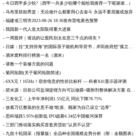
今日西甲多少轮?（西甲一共多少轮哪个能给我推荐一下呢谢谢...）
马布里鼓励男篮：无论做什么都要用心去奋斗 永远不要屈服或放弃
福建省三明市2023-08-26 18:30发布雷电黄色预警
我国新一代人造太阳取得重大进展
一周股评｜谁说的让股民别太在意三千点的得失？
日媒：拉“支持排海”的国际原子能机构等背书，岸田政府想“孤立中国”
酒米窝料排行榜第一名（酒米）
请教一个装修方面的问题
菊冈拓朗(关于菊冈拓朗简述)
6XX元！165Hz！宿舍电竞的性价比标杆 — 科睿X41显示器评测
碧水源：目前公司盐湖提锂方向可以做膜+吸附剂整体解决方案 在工业零排放方面拿到几个订单
三友化工：上半年净利润1.55亿元 同比下降78.75%
放着万亿整装的生意不做?欧派、顾家为自己设立“边界”
思科瑞跌5.95%创新低 IPO超募6.34亿中国银河保荐
三部门推动落实购买首套房贷款“认房不认贷”
九批十轮国采（报量版）全品种全国规模走势分析（附：金额图表）