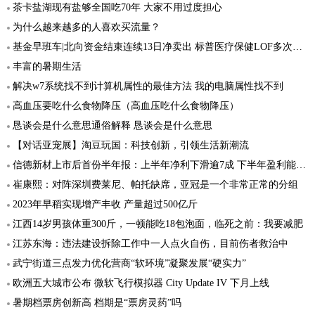
茶卡盐湖现有盐够全国吃70年 大家不用过度担心
为什么越来越多的人喜欢买流量？
基金早班车|北向资金结束连续13日净卖出 标普医疗保健LOF多次提示高溢价风险
丰富的暑期生活
解决w7系统找不到计算机属性的最佳方法 我的电脑属性找不到
高血压要吃什么食物降压（高血压吃什么食物降压）
恳谈会是什么意思通俗解释 恳谈会是什么意思
【对话亚宠展】淘豆玩国：科技创新，引领生活新潮流
信德新材上市后首份半年报：上半年净利下滑逾7成 下半年盈利能力或有所增强
崔康熙：对阵深圳费莱尼、帕托缺席，亚冠是一个非常正常的分组
2023年早稻实现增产丰收 产量超过500亿斤
江西14岁男孩体重300斤，一顿能吃18包泡面，临死之前：我要减肥
江苏东海：违法建设拆除工作中一人点火自伤，目前伤者救治中
武宁街道三点发力优化营商“软环境”凝聚发展“硬实力”
欧洲五大城市公布 微软飞行模拟器 City Update IV 下月上线
暑期档票房创新高 档期是“票房灵药”吗