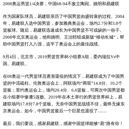
2008奥运男篮1/4决赛，中国68-94不敌立陶宛。姚明和易建联
作为国家队球员，易建联亲历了中国男篮由盛转衰的过程。2004
年，易建联入选中国男篮，参加雅典奥运会，场均2.7分和3.8个
篮板球。随后，易建联迅速成长为中国男篮不可或缺的一份子。
2008年北京奥运会，他和姚明、王治郅组成新版“移动长城”，帮
助中国男篮打入八强，追平了奥运会上的最佳战绩。
9月4日，北京市，2019男篮世界杯小组赛A组，委内瑞拉Vs中
国。易建联。
在08奥运一代男篮球员逐渐退役的情况下，易建联成为了中国男
篮的中流砥柱。伦敦奥运会上，阿联场均“两双”14.8分、10.2个
篮板；里约奥运会上，场均20.4分、6.6篮板，可两次中国男篮都
在小组赛中惨遭5连败。2019年在本土举行的男篮世界杯上，易
建联场均17.8分7.8个篮板。无奈中国男篮战绩不佳，最终无缘东
京奥运会。如今，中国男篮最后一个巨星也退役了……
最后，我们要说，感谢易建联，感谢中国篮球能够“易”路有你！