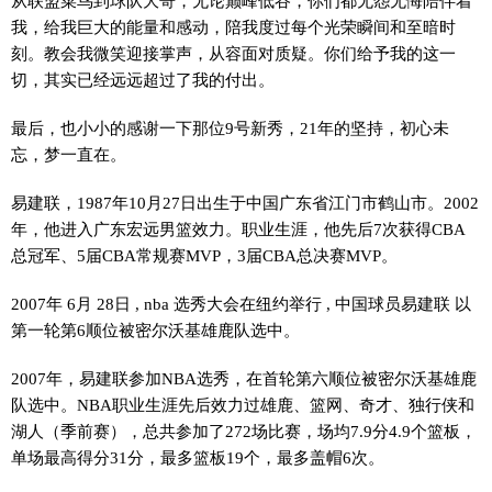
从联盟菜鸟到球队大哥，无论巅峰低谷，你们都无怨无悔陪伴着
我，给我巨大的能量和感动，陪我度过每个光荣瞬间和至暗时
刻。教会我微笑迎接掌声，从容面对质疑。你们给予我的这一
切，其实已经远远超过了我的付出。
最后，也小小的感谢一下那位9号新秀，21年的坚持，初心未
忘，梦一直在。
易建联，1987年10月27日出生于中国广东省江门市鹤山市。2002
年，他进入广东宏远男篮效力。职业生涯，他先后7次获得CBA
总冠军、5届CBA常规赛MVP，3届CBA总决赛MVP。
2007年 6月 28日 , nba 选秀大会在纽约举行 , 中国球员易建联 以
第一轮第6顺位被密尔沃基雄鹿队选中。
2007年，易建联参加NBA选秀，在首轮第六顺位被密尔沃基雄鹿
队选中。NBA职业生涯先后效力过雄鹿、篮网、奇才、独行侠和
湖人（季前赛），总共参加了272场比赛，场均7.9分4.9个篮板，
单场最高得分31分，最多篮板19个，最多盖帽6次。