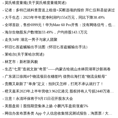
莫氏锥度量规(关于莫氏锥度量规简述)
记者：多特已就科查普送上租借+买断选项的报价 拜仁仅和圣徒谈过
大千生态：2023年半年度净利润约1554万元，同比下降38.49%
全球首款，售价6999元！华为Mate 60 Pro开售：没有网络信号，也可拨打接听卫星电话
海尔生物股东户数增加33.49%，户均持股143.1万元
走失34年 湖北一男子与家人团聚
怀旧匕首盗贼输出手法图（怀旧匕首盗贼输出手法）
莱哈尔(关于莱哈尔简述)
林芝市：新村新风貌
生态“七景”造就文旅“奇景”——内蒙古绘就山水林田湖草沙新画卷
广东湛江徐闻4个物流项目在穗签约 借势出海打造“物流业航母”
贵圈又刷新了“单身”定义：拍到又怎样，打死不承认就行了！
橙天嘉禾2023年上半年营收3.962亿港元 股权持有人亏损2440万港元同比大幅增长
注意！永清环保将于9月15日召开股东大会
美股盘前丨股指期货集体上扬 小鹏汽车盘前涨逾5%
网信办发布票务类 App 个人信息收集情况测试报告，淘票票 / 大麦 / 猫眼 / 摩天轮票务受测