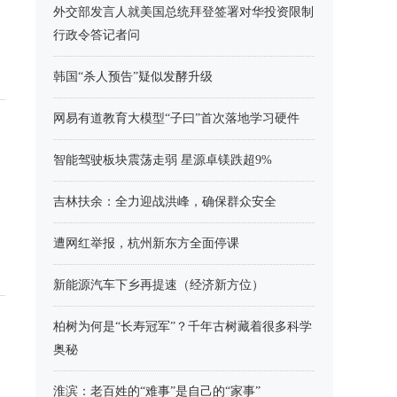
外交部发言人就美国总统拜登签署对华投资限制
行政令答记者问
韩国“杀人预告”疑似发酵升级
网易有道教育大模型“子曰”首次落地学习硬件
智能驾驶板块震荡走弱 星源卓镁跌超9%
吉林扶余：全力迎战洪峰，确保群众安全
遭网红举报，杭州新东方全面停课
新能源汽车下乡再提速（经济新方位）
柏树为何是“长寿冠军”？千年古树藏着很多科学
奥秘
淮滨：老百姓的“难事”是自己的“家事”