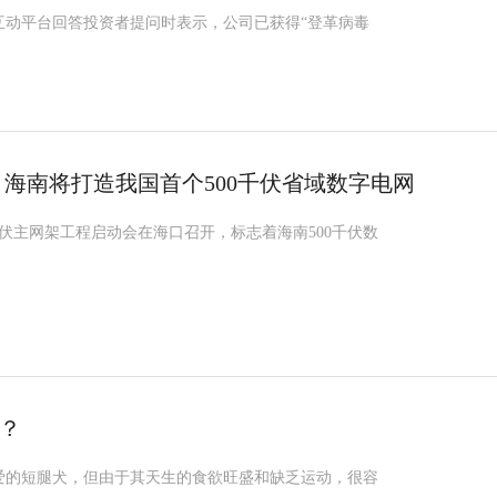
互动平台回答投资者提问时表示，公司已获得“登革病毒
元 海南将打造我国首个500千伏省域数字电网
0千伏主网架工程启动会在海口召开，标志着海南500千伏数
？
爱的短腿犬，但由于其天生的食欲旺盛和缺乏运动，很容