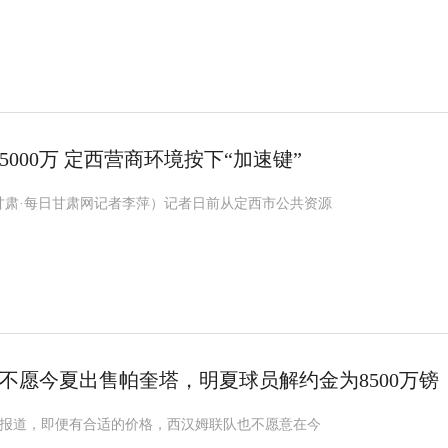
000万 定西营商环境按下“加速键”
甘肃·每日甘肃网记者李萍）记者日前从定西市公共资源
不愿今夏出售帕奎塔，明夏球员解约金为8500万镑
lDaily报道，即便有合适的价格，西汉姆联队也不愿意在今