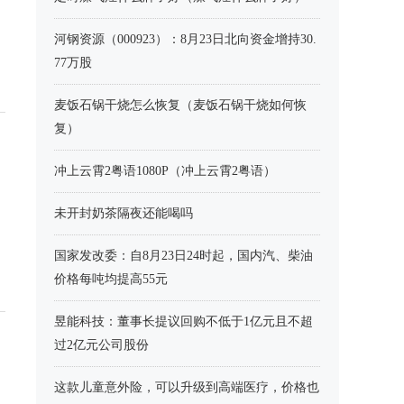
河钢资源（000923）：8月23日北向资金增持30.
77万股
麦饭石锅干烧怎么恢复（麦饭石锅干烧如何恢
复）
冲上云霄2粤语1080P（冲上云霄2粤语）
未开封奶茶隔夜还能喝吗
国家发改委：自8月23日24时起，国内汽、柴油
价格每吨均提高55元
昱能科技：董事长提议回购不低于1亿元且不超
过2亿元公司股份
这款儿童意外险，可以升级到高端医疗，价格也