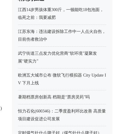
江西14岁男孩体重300斤，一顿能吃18包泡面，
临死之前：我要减肥
江苏东海：违法建设拆除工作中一人点火自伤，
目前伤者救治中
武宁街道三点发力优化营商“软环境”凝聚发
展“硬实力”
欧洲五大城市公布 微软飞行模拟器 City Update I
V 下月上线
暑期档票房创新高 档期是“票房灵药”吗
)
恒力石化(600346)：二季度盈利环比改善 高质量
项目建设促进公司发展
定时煤气灶什么牌子好（煤气灶什么牌子好）