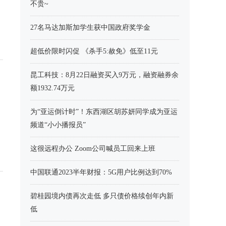
不贵~
27名马达加斯加学生获中国政府奖学金
超低价限时闪促 《杀手5:赦免》低至11元
昆工科技：8月22日融资买入9万元，融资融券余
额1932.74万元
为“亚运倒计时”！东西湖区胡苏妍同学成为亚运
频道“小小播报员”
这很远程办公 Zoom公司喊员工回来上班
中国联通2023半年财报：5G用户比例达到70%
碧桂园境内债再次走低 多只债价格续创年内新
低