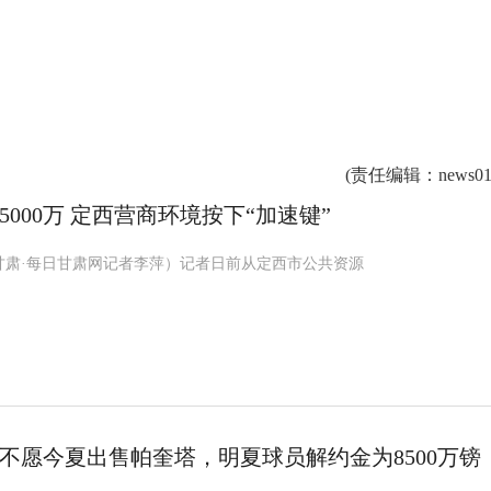
(
责任编辑
：news01
000万 定西营商环境按下“加速键”
甘肃·每日甘肃网记者李萍）记者日前从定西市公共资源
不愿今夏出售帕奎塔，明夏球员解约金为8500万镑