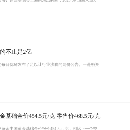
海】巡回演唱会上海站演出时间：2023 09 16周六19:0
的不止是2亿
市的每日优鲜发布了足以让行业沸腾的两份公告。一是融资
基础金价454.5元/克 零售价468.5元/克
实物黄金中国黄金基础金价报价454 5元 克，相比上一个交