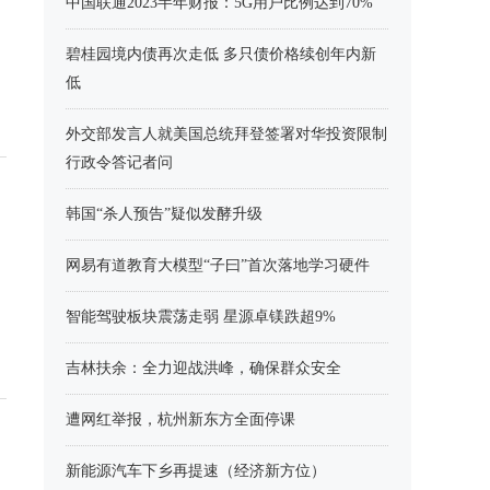
中国联通2023半年财报：5G用户比例达到70%
碧桂园境内债再次走低 多只债价格续创年内新
低
外交部发言人就美国总统拜登签署对华投资限制
行政令答记者问
韩国“杀人预告”疑似发酵升级
网易有道教育大模型“子曰”首次落地学习硬件
智能驾驶板块震荡走弱 星源卓镁跌超9%
吉林扶余：全力迎战洪峰，确保群众安全
遭网红举报，杭州新东方全面停课
新能源汽车下乡再提速（经济新方位）