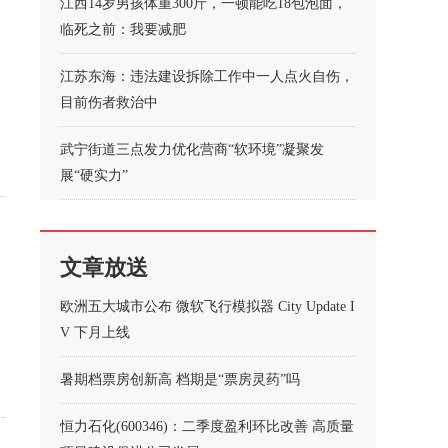
江西14岁男孩体重300斤，一顿能吃18包泡面，
临死之前：我要减肥
江苏东海：违法建设拆除工作中一人点火自伤，
目前伤者救治中
武宁街道三点发力优化营商“软环境”凝聚发
展“硬实力”
文章放送
欧洲五大城市公布 微软飞行模拟器 City Update I
V 下月上线
暑期档票房创新高 档期是“票房灵药”吗
恒力石化(600346)：二季度盈利环比改善 高质量