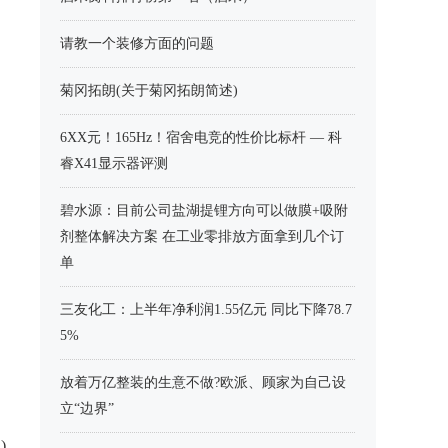
请教一个装修方面的问题
菊冈拓朗(关于菊冈拓朗简述)
6XX元！165Hz！宿舍电竞的性价比标杆 — 科
睿X41显示器评测
碧水源：目前公司盐湖提锂方向可以做膜+吸附
剂整体解决方案 在工业零排放方面拿到几个订
单
三友化工：上半年净利润1.55亿元 同比下降78.7
5%
放着万亿整装的生意不做?欧派、顾家为自己设
立“边界”
)