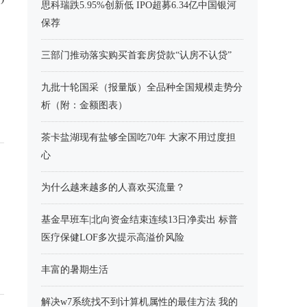
思科瑞跌5.95%创新低 IPO超募6.34亿中国银河
保荐
三部门推动落实购买首套房贷款“认房不认贷”
九批十轮国采（报量版）全品种全国规模走势分
析（附：金额图表）
茶卡盐湖现有盐够全国吃70年 大家不用过度担
心
为什么越来越多的人喜欢买流量？
基金早班车|北向资金结束连续13日净卖出 标普
医疗保健LOF多次提示高溢价风险
丰富的暑期生活
解决w7系统找不到计算机属性的最佳方法 我的