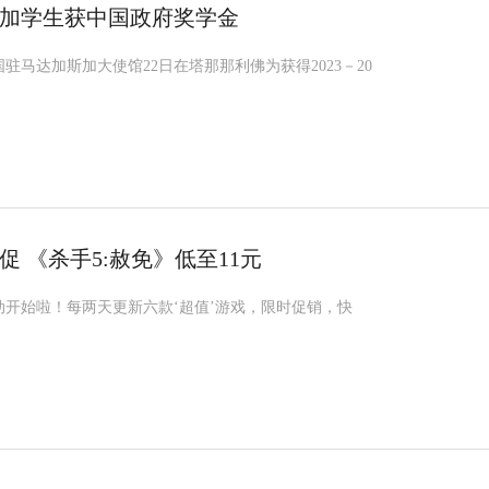
斯加学生获中国政府奖学金
驻马达加斯加大使馆22日在塔那那利佛为获得2023－20
 《杀手5:赦免》低至11元
动开始啦！每两天更新六款‘超值’游戏，限时促销，快