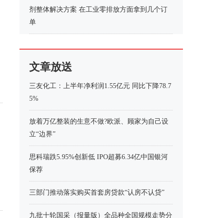
剂整体解决方案 在工业零排放方面拿到几个订
单
文章放送
三友化工：上半年净利润1.55亿元 同比下降78.7
5%
放着万亿整装的生意不做?欧派、顾家为自己设
立“边界”
思科瑞跌5.95%创新低 IPO超募6.34亿中国银河
保荐
三部门推动落实购买首套房贷款“认房不认贷”
九批十轮国采（报量版）全品种全国规模走势分