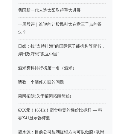
我国新一代人造太阳取得重大进展
一周股评｜谁说的让股民别太在意三千点的得
失？
日媒：拉“支持排海”的国际原子能机构等背书，
岸田政府想“孤立中国”
酒米窝料排行榜第一名（酒米）
请教一个装修方面的问题
菊冈拓朗(关于菊冈拓朗简述)
6XX元！165Hz！宿舍电竞的性价比标杆 — 科
睿X41显示器评测
碧水源：目前公司盐湖提锂方向可以做膜+吸附