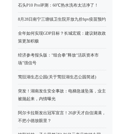
石头P10 Pro评测：60℃热水洗布太洁净了！
8月28日南宁三塘镇卫生院开放九价hpv疫苗预约
全年如何实现GDP目标？长城宏观：建议财政政
策更加积极
经济参考报头版：“组合拳”释放“活跃资本市
场”强信号
莺脰湖生态公园(关于莺脰湖生态公园简述)
突发！湖南发生安全事故：电梯急速坠落，业主
被抛起来，内情曝光
阿尔卡拉斯发出冠军宣言！20岁天才自信满满，
不把小德放眼里？