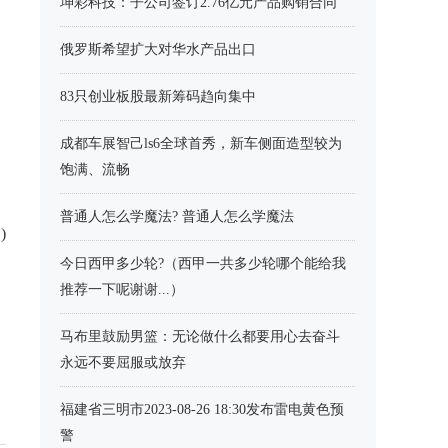
坤彩科技：子公司签订2.76亿元产品购销合同
俄罗斯希望扩大对华水产品出口
83只创业板股最新筹码趋向集中
成都车展智己ls6全球首秀，新车侧面造型较为
饱满、流畅
普通人怎么学魔法? 普通人怎么学魔法
)
今日西甲多少轮?（西甲一共多少轮哪个能给我
推荐一下呢谢谢...）
马布里鼓励男篮：无论做什么都要用心去奋斗
永远不要屈服或放弃
福建省三明市2023-08-26 18:30发布雷电黄色预
警