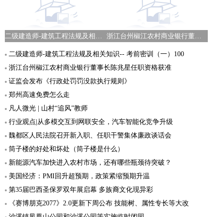
二级建造师-建筑工程法规及相关知识-- 考前密训（一）100
浙江台州椒江农村商业银行董事长陈兆星任职资格获准
二级建造师-建筑工程法规及相关知识-- 考前密训（一）100
浙江台州椒江农村商业银行董事长陈兆星任职资格获准
证监会发布《行政处罚罚没款执行规则》
郑州高速免费怎么走
凡人微光 | 山村“追风”教师
行业观点|从多模交互到网联安全，汽车智能化竞争升级
魏都区人民法院召开新入职、任职干警集体廉政谈话会
筒子楼的好处和坏处（筒子楼是什么）
新能源汽车加快进入农村市场，还有哪些瓶颈待突破？
美国经济：PMI回升超预期，政策紧缩预期升温
第35届巴西圣保罗双年展启幕 多族裔文化现异彩
《赛博朋克2077》2.0更新下周公布 技能树、属性专长等大改
沙溪镇凤凰山公园和沙溪公园等实施临时闭园