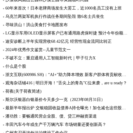
60年来首次！日本老牌商场发生大罢工，近1000名员工没有上班
乌克兰两架军机执行作战任务期间坠毁 致6名士兵丧生
寻味洪山！洪山美食打卡地图发布
LG显示车用OLED显示屏客户已有通用路虎保时捷 预计今年份额超6成
迪安诊断上半年实现营收68.42亿元 经营性现金流同比转正
2024年优秀作文鉴赏--儿童节范文一
不破不立：重启通用人工智能新时代｜甲子引力X
什么是个股
浙文互联(600986.SH)：“AI+”助力降本增效 新客户群体将贡献收入增量
观海杂话铺416 | 明日开海！“舌尖上的青岛”C位来袭，are u ready？
荷夜(关于荷夜简述)
斯尔沃银器白银基价今天多少一克（2023年08月31日）
最新半年报出炉 交银稳固收益债券A持仓曝光！加仓减仓这些股…
潘功胜：要畅通民营企业股、债、贷三种融资渠道
丰田汽车今年或生产千万辆汽车 市场销量还要创新高？
广州市召开涉外法治建设工作会议