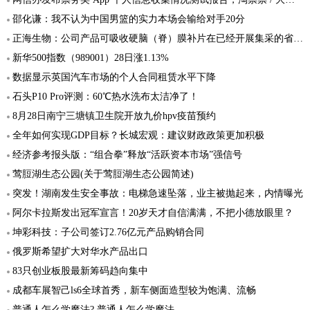
邵化谦：我不认为中国男篮的实力本场会输给对手20分
正海生物：公司产品可吸收硬脑（脊）膜补片在已经开展集采的省份全部中标
新华500指数（989001）28日涨1.13%
数据显示英国汽车市场的个人合同租赁水平下降
石头P10 Pro评测：60℃热水洗布太洁净了！
8月28日南宁三塘镇卫生院开放九价hpv疫苗预约
全年如何实现GDP目标？长城宏观：建议财政政策更加积极
经济参考报头版：“组合拳”释放“活跃资本市场”强信号
莺脰湖生态公园(关于莺脰湖生态公园简述)
突发！湖南发生安全事故：电梯急速坠落，业主被抛起来，内情曝光
阿尔卡拉斯发出冠军宣言！20岁天才自信满满，不把小德放眼里？
坤彩科技：子公司签订2.76亿元产品购销合同
俄罗斯希望扩大对华水产品出口
83只创业板股最新筹码趋向集中
成都车展智己ls6全球首秀，新车侧面造型较为饱满、流畅
普通人怎么学魔法? 普通人怎么学魔法