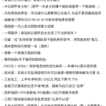
今日西甲多少轮?（西甲一共多少轮哪个能给我推荐一下呢谢谢...）
马布里鼓励男篮：无论做什么都要用心去奋斗 永远不要屈服或放弃
福建省三明市2023-08-26 18:30发布雷电黄色预警
我国新一代人造太阳取得重大进展
一周股评｜谁说的让股民别太在意三千点的得失？
日媒：拉“支持排海”的国际原子能机构等背书，岸田政府想“孤立中国”
酒米窝料排行榜第一名（酒米）
请教一个装修方面的问题
菊冈拓朗(关于菊冈拓朗简述)
6XX元！165Hz！宿舍电竞的性价比标杆 — 科睿X41显示器评测
碧水源：目前公司盐湖提锂方向可以做膜+吸附剂整体解决方案 在工业零排放方面拿到几个订单
三友化工：上半年净利润1.55亿元 同比下降78.75%
放着万亿整装的生意不做?欧派、顾家为自己设立“边界”
思科瑞跌5.95%创新低 IPO超募6.34亿中国银河保荐
三部门推动落实购买首套房贷款“认房不认贷”
九批十轮国采（报量版）全品种全国规模走势分析（附：金额图表）