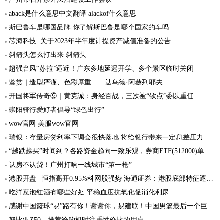
aback是什么意思中文翻译 alackof什么意思
斯巴鲁车是哪国品牌 你了解斯巴鲁是哪个国家的车吗
芯海科技: 关于2023年半年度计提资产减值准备的公告
斜箭头怎么打出来 斜箭头
超强台风“苏拉”逼近！广东多地延迟开学、多个景区临时关闭
鉴赏｜造型严谨、色彩厚重——达乌德·阿赫列耶夫
开国将军传奇⑨｜黄克诚：身经百战，三次被“钦点”委以重任
崇阳骑行爱好者倡导“绿色出行”
wow官网 美服wow官网
瑞银：存量房贷利率下调会很快落地 将给银行带来一定息差压力
“越跌越买”时间到？各路资金趋向一致乐观，券商ETF(512000)单日获超3亿元增仓，杠杆资金同步加码
认房不认贷！广州打响一线城市“第一枪”
港股开盘 | 恒指高开0.95%科网股强势 海通证券：港股底部特征逐步显现
吃洋葱泡红酒有哪些好处 平稳血压抗氧化促消化利尿
感谢中国篮球“易”路有你！谢谢你，易建联！中国男篮最后一个巨星退役！
努比亚Z50，推荐给购机时注重性价比的用户