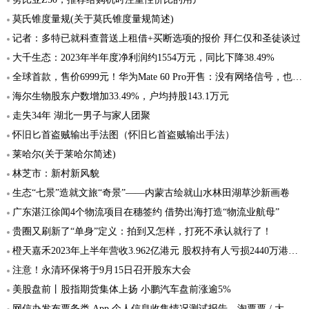
莫氏锥度量规(关于莫氏锥度量规简述)
记者：多特已就科查普送上租借+买断选项的报价 拜仁仅和圣徒谈过
大千生态：2023年半年度净利润约1554万元，同比下降38.49%
全球首款，售价6999元！华为Mate 60 Pro开售：没有网络信号，也可拨打接听卫星电话
海尔生物股东户数增加33.49%，户均持股143.1万元
走失34年 湖北一男子与家人团聚
怀旧匕首盗贼输出手法图（怀旧匕首盗贼输出手法）
莱哈尔(关于莱哈尔简述)
林芝市：新村新风貌
生态“七景”造就文旅“奇景”——内蒙古绘就山水林田湖草沙新画卷
广东湛江徐闻4个物流项目在穗签约 借势出海打造“物流业航母”
贵圈又刷新了“单身”定义：拍到又怎样，打死不承认就行了！
橙天嘉禾2023年上半年营收3.962亿港元 股权持有人亏损2440万港元同比大幅增长
注意！永清环保将于9月15日召开股东大会
美股盘前丨股指期货集体上扬 小鹏汽车盘前涨逾5%
网信办发布票务类 App 个人信息收集情况测试报告，淘票票 / 大麦 / 猫眼 / 摩天轮票务受测