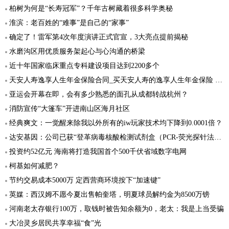
柏树为何是“长寿冠军”？千年古树藏着很多科学奥秘
淮滨：老百姓的“难事”是自己的“家事”
确定了！雷军第4次年度演讲正式官宣，3大亮点提前揭秘
水磨沟区用优质服务架起心与心沟通的桥梁
近十年国家临床重点专科建设项目达到2200多个
天安人寿逸享人生年金保险合同_买天安人寿的逸享人生年金保险 有保障吗
亚运会开幕在即，会有多少熟悉的面孔从成都转战杭州？
消防宣传“大篷车”开进南山区海月社区
经典爽文：一觉醒来除我以外所有的iw玩家技术均下降到0.0001倍？
达安基因：公司已获“登革病毒核酸检测试剂盒（PCR-荧光探针法）”的医疗器械注册证
投资约52亿元 海南将打造我国首个500千伏省域数字电网
柯基如何减肥？
节约交易成本5000万 定西营商环境按下“加速键”
英媒：西汉姆不愿今夏出售帕奎塔，明夏球员解约金为8500万镑
河南老太存银行100万，取钱时被告知余额为0，老太：我是上当受骗
大冶灵乡居民共享幸福“食”光