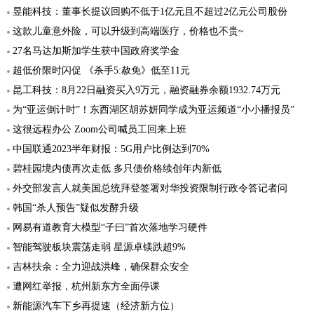
昱能科技：董事长提议回购不低于1亿元且不超过2亿元公司股份
这款儿童意外险，可以升级到高端医疗，价格也不贵~
27名马达加斯加学生获中国政府奖学金
超低价限时闪促 《杀手5:赦免》低至11元
昆工科技：8月22日融资买入9万元，融资融券余额1932.74万元
为“亚运倒计时”！东西湖区胡苏妍同学成为亚运频道“小小播报员”
这很远程办公 Zoom公司喊员工回来上班
中国联通2023半年财报：5G用户比例达到70%
碧桂园境内债再次走低 多只债价格续创年内新低
外交部发言人就美国总统拜登签署对华投资限制行政令答记者问
韩国“杀人预告”疑似发酵升级
网易有道教育大模型“子曰”首次落地学习硬件
智能驾驶板块震荡走弱 星源卓镁跌超9%
吉林扶余：全力迎战洪峰，确保群众安全
遭网红举报，杭州新东方全面停课
新能源汽车下乡再提速（经济新方位）