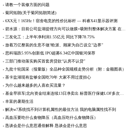
请教一个装修方面的问题
菊冈拓朗(关于菊冈拓朗简述)
6XX元！165Hz！宿舍电竞的性价比标杆 — 科睿X41显示器评测
碧水源：目前公司盐湖提锂方向可以做膜+吸附剂整体解决方案 在工业零排放方面拿到几个订单
三友化工：上半年净利润1.55亿元 同比下降78.75%
放着万亿整装的生意不做?欧派、顾家为自己设立“边界”
思科瑞跌5.95%创新低 IPO超募6.34亿中国银河保荐
三部门推动落实购买首套房贷款“认房不认贷”
九批十轮国采（报量版）全品种全国规模走势分析（附：金额图表）
茶卡盐湖现有盐够全国吃70年 大家不用过度担心
为什么越来越多的人喜欢买流量？
基金早班车|北向资金结束连续13日净卖出 标普医疗保健LOF多次提示高溢价风险
丰富的暑期生活
解决w7系统找不到计算机属性的最佳方法 我的电脑属性找不到
高血压要吃什么食物降压（高血压吃什么食物降压）
恳谈会是什么意思通俗解释 恳谈会是什么意思