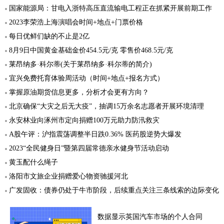
国家能源局：甘电入浙特高压直流输电工程正在抓紧开展前期工作
2023李荣浩上海演唱会时间+地点+门票价格
每日优鲜们缺的不止是2亿
8月9日中国黄金基础金价454.5元/克 零售价468.5元/克
莱昂纳多·科尔蒂(关于莱昂纳多·科尔蒂的简介)
宜兴免费托育体验周活动（时间+地点+报名方式）
掌握原油期货信息更多，分析才会更有方向？
北京确保“大灾之后无大疫”，抽调15万余名志愿者开展环境清理
永安林业向涿州市定向捐赠100万元助力防汛救灾
A股午评：沪指震荡调整半日跌0.36% 医药股逆势大爆发
2023“全民健身日”暨第四届常德亲水健身节活动启动
黄玉配什么绳子
洛阳市文旅企业捐赠爱心物资驰援河北
广发固收：债券仍处于牛市阶段，后续重点关注三条线索的边际变化
数据显示英国汽车市场的个人合同