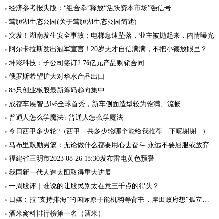
经济参考报头版：“组合拳”释放“活跃资本市场”强信号
莺脰湖生态公园(关于莺脰湖生态公园简述)
突发！湖南发生安全事故：电梯急速坠落，业主被抛起来，内情曝光
阿尔卡拉斯发出冠军宣言！20岁天才自信满满，不把小德放眼里？
坤彩科技：子公司签订2.76亿元产品购销合同
俄罗斯希望扩大对华水产品出口
83只创业板股最新筹码趋向集中
成都车展智己ls6全球首秀，新车侧面造型较为饱满、流畅
普通人怎么学魔法? 普通人怎么学魔法
今日西甲多少轮?（西甲一共多少轮哪个能给我推荐一下呢谢谢...）
马布里鼓励男篮：无论做什么都要用心去奋斗 永远不要屈服或放弃
福建省三明市2023-08-26 18:30发布雷电黄色预警
我国新一代人造太阳取得重大进展
一周股评｜谁说的让股民别太在意三千点的得失？
日媒：拉“支持排海”的国际原子能机构等背书，岸田政府想“孤立中国”
酒米窝料排行榜第一名（酒米）