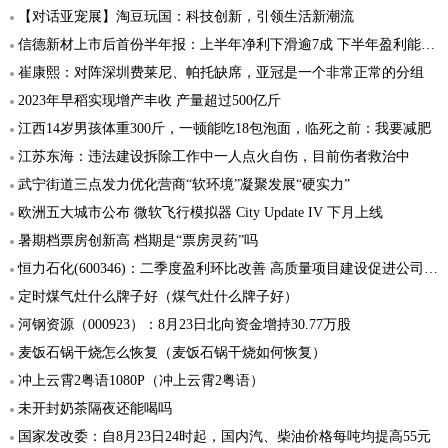
【对话亚宠展】淘豆玩国：科技创新，引领生活新潮流
信德新材上市后首份半年报：上半年净利下滑逾7成 下半年盈利能力或有所增强
崔康熙：对阵深圳费莱尼、帕托缺席，亚冠是一个非常正常的分组
2023年早稻实现增产丰收 产量超过500亿斤
江西14岁男孩体重300斤，一顿能吃18包泡面，临死之前：我要减肥
江苏东海：违法建设拆除工作中一人点火自伤，目前伤者救治中
武宁街道三点发力优化营商“软环境”凝聚发展“硬实力”
欧洲五大城市公布 微软飞行模拟器 City Update IV 下月上线
暑期档票房创新高 档期是“票房灵药”吗
恒力石化(600346)：二季度盈利环比改善 高质量项目建设促进公司发展
定时煤气灶什么牌子好（煤气灶什么牌子好）
河钢资源（000923）：8月23日北向资金增持30.77万股
麦饭石锅干烧怎么恢复（麦饭石锅干烧如何恢复）
冲上云霄2粤语1080P（冲上云霄2粤语）
未开封奶茶隔夜还能喝吗
国家发改委：自8月23日24时起，国内汽、柴油价格每吨均提高55元