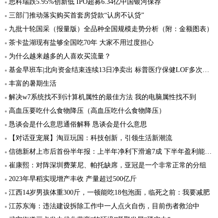
思科瑞跌5.95%创新低 IPO超募6.34亿中国银河保荐
三部门推动落实购买首套房贷款“认房不认贷”
九批十轮国采（报量版）全品种全国规模走势分析（附：金额图表）
茶卡盐湖现有盐够全国吃70年 大家不用过度担心
为什么越来越多的人喜欢买流量？
基金早班车|北向资金结束连续13日净卖出 标普医疗保健LOF多次提示高溢价风险
丰富的暑期生活
解决w7系统找不到计算机属性的最佳方法 我的电脑属性找不到
高血压要吃什么食物降压（高血压吃什么食物降压）
恳谈会是什么意思通俗解释 恳谈会是什么意思
【对话亚宠展】淘豆玩国：科技创新，引领生活新潮流
信德新材上市后首份半年报：上半年净利下滑逾7成 下半年盈利能力或有所增强
崔康熙：对阵深圳费莱尼、帕托缺席，亚冠是一个非常正常的分组
2023年早稻实现增产丰收 产量超过500亿斤
江西14岁男孩体重300斤，一顿能吃18包泡面，临死之前：我要减肥
江苏东海：违法建设拆除工作中一人点火自伤，目前伤者救治中