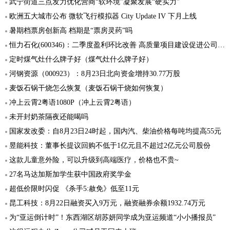
武宁街道三点发力优化营商“软环境”凝聚发展“硬实力”
欧洲五大城市公布 微软飞行模拟器 City Update IV 下月上线
暑期档票房创新高 档期是“票房灵药”吗
恒力石化(600346)：二季度盈利环比改善 高质量项目建设促进公司发展
定时煤气灶什么牌子好（煤气灶什么牌子好）
河钢资源（000923）：8月23日北向资金增持30.77万股
麦饭石锅干烧怎么恢复（麦饭石锅干烧如何恢复）
冲上云霄2粤语1080P（冲上云霄2粤语）
未开封奶茶隔夜还能喝吗
国家发改委：自8月23日24时起，国内汽、柴油价格每吨均提高55元
昱能科技：董事长提议回购不低于1亿元且不超过2亿元公司股份
这款儿童意外险，可以升级到高端医疗，价格也不贵~
27名马达加斯加学生获中国政府奖学金
超低价限时闪促 《杀手5:赦免》低至11元
昆工科技：8月22日融资买入9万元，融资融券余额1932.74万元
为“亚运倒计时”！东西湖区胡苏妍同学成为亚运频道“小小播报员”