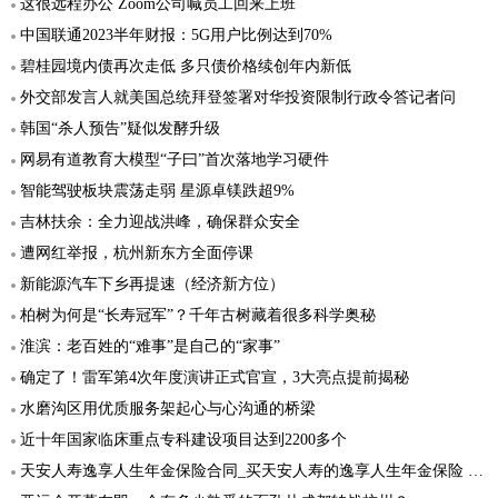
这很远程办公 Zoom公司喊员工回来上班
中国联通2023半年财报：5G用户比例达到70%
碧桂园境内债再次走低 多只债价格续创年内新低
外交部发言人就美国总统拜登签署对华投资限制行政令答记者问
韩国“杀人预告”疑似发酵升级
网易有道教育大模型“子曰”首次落地学习硬件
智能驾驶板块震荡走弱 星源卓镁跌超9%
吉林扶余：全力迎战洪峰，确保群众安全
遭网红举报，杭州新东方全面停课
新能源汽车下乡再提速（经济新方位）
柏树为何是“长寿冠军”？千年古树藏着很多科学奥秘
淮滨：老百姓的“难事”是自己的“家事”
确定了！雷军第4次年度演讲正式官宣，3大亮点提前揭秘
水磨沟区用优质服务架起心与心沟通的桥梁
近十年国家临床重点专科建设项目达到2200多个
天安人寿逸享人生年金保险合同_买天安人寿的逸享人生年金保险 有保障吗