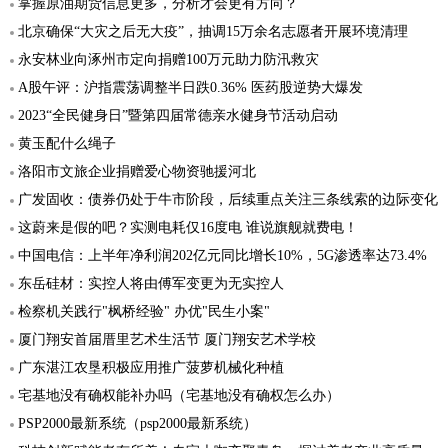
掌握原油期货信息更多，分析才会更有方向？
北京确保“大灾之后无大疫”，抽调15万余名志愿者开展环境清理
永安林业向涿州市定向捐赠100万元助力防汛救灾
A股午评：沪指震荡调整半日跌0.36% 医药股逆势大爆发
2023“全民健身日”暨第四届常德亲水健身节活动启动
黄玉配什么绳子
洛阳市文旅企业捐赠爱心物资驰援河北
广发固收：债券仍处于牛市阶段，后续重点关注三条线索的边际变化
这蔚来是假的吧？实测电耗仅16度电 谁说旗舰就费电！
中国电信：上半年净利润202亿元同比增长10%，5G渗透率达73.4%
东岳硅材：实控人将由傅军变更为无实控人
检察机关践行"枫桥经验" 办优"民生小案"
厦门翔安首届厝里艺术生活节 厦门翔安艺术学校
广东湛江农垦积极应用推广菠萝机械化种植
宅基地没有确权能补办吗（宅基地没有确权怎么办）
PSP2000最新系统（psp2000最新系统）