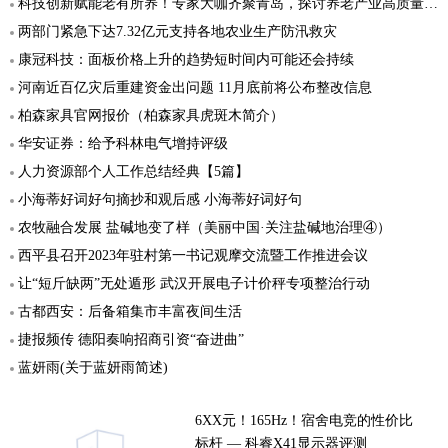
科技创新赋能老有所养！专家大咖齐聚青岛，探讨养老产业高质量发展“突破口”
两部门紧急下达7.32亿元支持各地农业生产防汛救灾
康冠科技：面板价格上升的趋势短时间内可能还会持续
河南近百亿灾后重建资金出问题 11月底前将公布整改信息
柏森家具官网报价（柏森家具虎斑木简介）
华安证券：给予科林电气增持评级
人力资源部个人工作总结经典【5篇】
小海蒂好词好句摘抄和观后感 小海蒂好词好句
农牧融合发展 盐碱地变了样（美丽中国·关注盐碱地治理④）
西平县召开2023年驻村第一书记观摩交流暨工作推进会议
让“短斤缺两”无处遁形 武汉开展电子计价秤专项整治行动
古都西安：后备箱集市丰富夜间生活
捷报频传 德阳奏响招商引资“奋进曲”
蓝妍雨(关于蓝妍雨简述)
6XX元！165Hz！宿舍电竞的性价比
标杆 — 科睿X41显示器评测