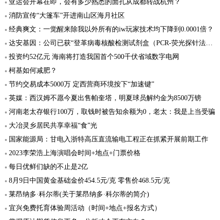
亚运会开幕在即，会有多少熟悉的面孔从成都转战杭州？
消防宣传“大篷车”开进南山区海月社区
经典爽文：一觉醒来除我以外所有的iw玩家技术均下降到0.0001倍？
达安基因：公司已获“登革病毒核酸检测试剂盒（PCR-荧光探针法）”的医疗器械注册证
投资约52亿元 海南将打造我国首个500千伏省域数字电网
柯基如何减肥？
节约交易成本5000万 定西营商环境按下“加速键”
英媒：西汉姆不愿今夏出售帕奎塔，明夏球员解约金为8500万镑
河南老太存银行100万，取钱时被告知余额为0，老太：我是上当受骗
大冶灵乡居民共享幸福“食”光
国家能源局：甘电入浙特高压直流输电工程正在抓紧开展前期工作
2023李荣浩上海演唱会时间+地点+门票价格
每日优鲜们缺的不止是2亿
8月9日中国黄金基础金价454.5元/克 零售价468.5元/克
莱昂纳多·科尔蒂(关于莱昂纳多·科尔蒂的简介)
宜兴免费托育体验周活动（时间+地点+报名方式）