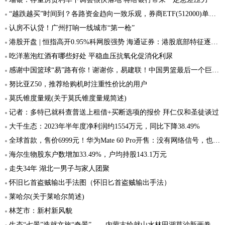
“越跌越买”时间到？各路资金趋向一致乐观，券商ETF(512000)单日获超3亿元增仓，杠杆资金同步加码
认房不认贷！广州打响一线城市“第一枪”
港股开盘 | 恒指高开0.95%科网股强势 海通证券：港股底部特征逐步显现
吃洋葱泡红酒有哪些好处 平稳血压抗氧化促消化利尿
感谢中国篮球“易”路有你！谢谢你，易建联！中国男篮最后一个巨星退役！
努比亚Z50，推荐给购机时注重性价比的用户
莫氏锥度量规(关于莫氏锥度量规简述)
记者：多特已就科查普送上租借+买断选项的报价 拜仁仅和圣徒谈过
大千生态：2023年半年度净利润约1554万元，同比下降38.49%
全球首款，售价6999元！华为Mate 60 Pro开售：没有网络信号，也可拨打接听卫星电话
海尔生物股东户数增加33.49%，户均持股143.1万元
走失34年 湖北一男子与家人团聚
怀旧匕首盗贼输出手法图（怀旧匕首盗贼输出手法）
莱哈尔(关于莱哈尔简述)
林芝市：新村新风貌
生态“七景”造就文旅“奇景”——内蒙古绘就山水林田湖草沙新画卷