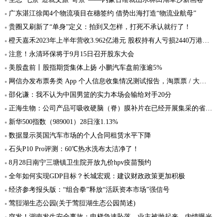
广东湛江徐闻4个物流项目在穗签约 借势出海打造“物流业航母”
贵圈又刷新了“单身”定义：拍到又怎样，打死不承认就行了！
橙天嘉禾2023年上半年营收3.962亿港元 股权持有人亏损2440万港元同比大幅增长
注意！永清环保将于9月15日召开股东大会
美股盘前丨股指期货集体上扬 小鹏汽车盘前涨逾5%
网信办发布票务类 App 个人信息收集情况测试报告，淘票票 / 大麦 / 猫眼 / 摩天轮票务受测
邵化谦：我不认为中国男篮的实力本场会输给对手20分
正海生物：公司产品可吸收硬脑（脊）膜补片在已经开展集采的省份全部中标
新华500指数（989001）28日涨1.13%
数据显示英国汽车市场的个人合同租赁水平下降
石头P10 Pro评测：60℃热水洗布太洁净了！
8月28日南宁三塘镇卫生院开放九价hpv疫苗预约
全年如何实现GDP目标？长城宏观：建议财政政策更加积极
经济参考报头版：“组合拳”释放“活跃资本市场”强信号
莺脰湖生态公园(关于莺脰湖生态公园简述)
突发！湖南发生安全事故：电梯急速坠落，业主被抛起来，内情曝光