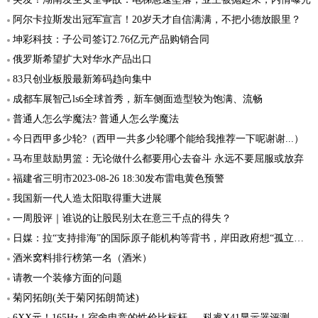
阿尔卡拉斯发出冠军宣言！20岁天才自信满满，不把小德放眼里？
坤彩科技：子公司签订2.76亿元产品购销合同
俄罗斯希望扩大对华水产品出口
83只创业板股最新筹码趋向集中
成都车展智己ls6全球首秀，新车侧面造型较为饱满、流畅
普通人怎么学魔法? 普通人怎么学魔法
今日西甲多少轮?（西甲一共多少轮哪个能给我推荐一下呢谢谢...）
马布里鼓励男篮：无论做什么都要用心去奋斗 永远不要屈服或放弃
福建省三明市2023-08-26 18:30发布雷电黄色预警
我国新一代人造太阳取得重大进展
一周股评｜谁说的让股民别太在意三千点的得失？
日媒：拉“支持排海”的国际原子能机构等背书，岸田政府想“孤立中国”
酒米窝料排行榜第一名（酒米）
请教一个装修方面的问题
菊冈拓朗(关于菊冈拓朗简述)
6XX元！165Hz！宿舍电竞的性价比标杆 — 科睿X41显示器评测