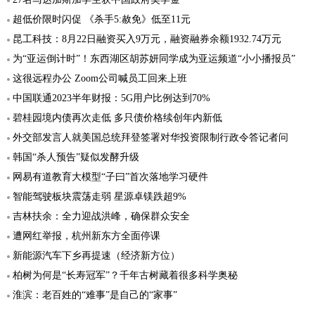
超低价限时闪促 《杀手5:赦免》低至11元
昆工科技：8月22日融资买入9万元，融资融券余额1932.74万元
为“亚运倒计时”！东西湖区胡苏妍同学成为亚运频道“小小播报员”
这很远程办公 Zoom公司喊员工回来上班
中国联通2023半年财报：5G用户比例达到70%
碧桂园境内债再次走低 多只债价格续创年内新低
外交部发言人就美国总统拜登签署对华投资限制行政令答记者问
韩国“杀人预告”疑似发酵升级
网易有道教育大模型“子曰”首次落地学习硬件
智能驾驶板块震荡走弱 星源卓镁跌超9%
吉林扶余：全力迎战洪峰，确保群众安全
遭网红举报，杭州新东方全面停课
新能源汽车下乡再提速（经济新方位）
柏树为何是“长寿冠军”？千年古树藏着很多科学奥秘
淮滨：老百姓的“难事”是自己的“家事”