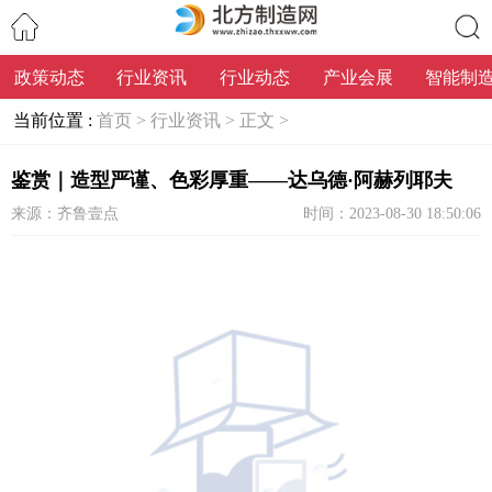
政策动态
行业资讯
行业动态
产业会展
智能制
搜索
当前位置 :
首页 >
行业资讯 >
正文 >
鉴赏｜造型严谨、色彩厚重——达乌德·阿赫列耶夫
来源：齐鲁壹点
时间：2023-08-30 18:50:06