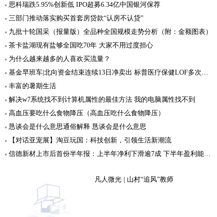
思科瑞跌5.95%创新低 IPO超募6.34亿中国银河保荐
三部门推动落实购买首套房贷款“认房不认贷”
九批十轮国采（报量版）全品种全国规模走势分析（附：金额图表）
茶卡盐湖现有盐够全国吃70年 大家不用过度担心
为什么越来越多的人喜欢买流量？
基金早班车|北向资金结束连续13日净卖出 标普医疗保健LOF多次提示高溢价风险
丰富的暑期生活
解决w7系统找不到计算机属性的最佳方法 我的电脑属性找不到
高血压要吃什么食物降压（高血压吃什么食物降压）
恳谈会是什么意思通俗解释 恳谈会是什么意思
【对话亚宠展】淘豆玩国：科技创新，引领生活新潮流
信德新材上市后首份半年报：上半年净利下滑逾7成 下半年盈利能力或有所增强
凡人微光 | 山村“追风”教师