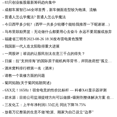
83只创业板股最新筹码趋向集中
成都车展智己ls6全球首秀，新车侧面造型较为饱满、流畅
普通人怎么学魔法? 普通人怎么学魔法
今日西甲多少轮?（西甲一共多少轮哪个能给我推荐一下呢谢谢...）
马布里鼓励男篮：无论做什么都要用心去奋斗 永远不要屈服或放弃
福建省三明市2023-08-26 18:30发布雷电黄色预警
我国新一代人造太阳取得重大进展
一周股评｜谁说的让股民别太在意三千点的得失？
日媒：拉“支持排海”的国际原子能机构等背书，岸田政府想“孤立中国”
酒米窝料排行榜第一名（酒米）
请教一个装修方面的问题
菊冈拓朗(关于菊冈拓朗简述)
6XX元！165Hz！宿舍电竞的性价比标杆 — 科睿X41显示器评测
碧水源：目前公司盐湖提锂方向可以做膜+吸附剂整体解决方案 在工业零排放方面拿到几个订单
三友化工：上半年净利润1.55亿元 同比下降78.75%
放着万亿整装的生意不做?欧派、顾家为自己设立“边界”