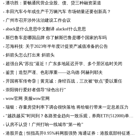
潘功胜：要畅通民营企业股、债、贷三种融资渠道
丰田汽车今年或生产千万辆汽车 市场销量还要创新高？
广州市召开涉外法治建设工作会议
aback是什么意思中文翻译 alackof什么意思
斯巴鲁车是哪国品牌 你了解斯巴鲁是哪个国家的车吗
芯海科技: 关于2023年半年度计提资产减值准备的公告
斜箭头怎么打出来 斜箭头
超强台风“苏拉”逼近！广东多地延迟开学、多个景区临时关闭
鉴赏｜造型严谨、色彩厚重——达乌德·阿赫列耶夫
开国将军传奇⑨｜黄克诚：身经百战，三次被“钦点”委以重任
崇阳骑行爱好者倡导“绿色出行”
wow官网 美服wow官网
瑞银：存量房贷利率下调会很快落地 将给银行带来一定息差压力
“越跌越买”时间到？各路资金趋向一致乐观，券商ETF(512000)单日获超3亿元增仓，杠杆资金同步加码
认房不认贷！广州打响一线城市“第一枪”
港股开盘 | 恒指高开0.95%科网股强势 海通证券：港股底部特征逐步显现