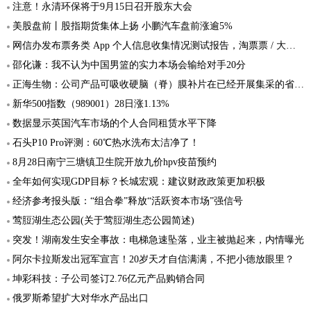
注意！永清环保将于9月15日召开股东大会
美股盘前丨股指期货集体上扬 小鹏汽车盘前涨逾5%
网信办发布票务类 App 个人信息收集情况测试报告，淘票票 / 大麦 / 猫眼 / 摩天轮票务受测
邵化谦：我不认为中国男篮的实力本场会输给对手20分
正海生物：公司产品可吸收硬脑（脊）膜补片在已经开展集采的省份全部中标
新华500指数（989001）28日涨1.13%
数据显示英国汽车市场的个人合同租赁水平下降
石头P10 Pro评测：60℃热水洗布太洁净了！
8月28日南宁三塘镇卫生院开放九价hpv疫苗预约
全年如何实现GDP目标？长城宏观：建议财政政策更加积极
经济参考报头版：“组合拳”释放“活跃资本市场”强信号
莺脰湖生态公园(关于莺脰湖生态公园简述)
突发！湖南发生安全事故：电梯急速坠落，业主被抛起来，内情曝光
阿尔卡拉斯发出冠军宣言！20岁天才自信满满，不把小德放眼里？
坤彩科技：子公司签订2.76亿元产品购销合同
俄罗斯希望扩大对华水产品出口