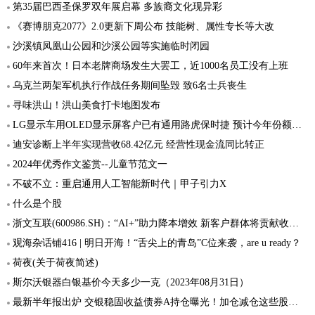
第35届巴西圣保罗双年展启幕 多族裔文化现异彩
《赛博朋克2077》2.0更新下周公布 技能树、属性专长等大改
沙溪镇凤凰山公园和沙溪公园等实施临时闭园
60年来首次！日本老牌商场发生大罢工，近1000名员工没有上班
乌克兰两架军机执行作战任务期间坠毁 致6名士兵丧生
寻味洪山！洪山美食打卡地图发布
LG显示车用OLED显示屏客户已有通用路虎保时捷 预计今年份额超6成
迪安诊断上半年实现营收68.42亿元 经营性现金流同比转正
2024年优秀作文鉴赏--儿童节范文一
不破不立：重启通用人工智能新时代｜甲子引力X
什么是个股
浙文互联(600986.SH)：“AI+”助力降本增效 新客户群体将贡献收入增量
观海杂话铺416 | 明日开海！“舌尖上的青岛”C位来袭，are u ready？
荷夜(关于荷夜简述)
斯尔沃银器白银基价今天多少一克（2023年08月31日）
最新半年报出炉 交银稳固收益债券A持仓曝光！加仓减仓这些股…