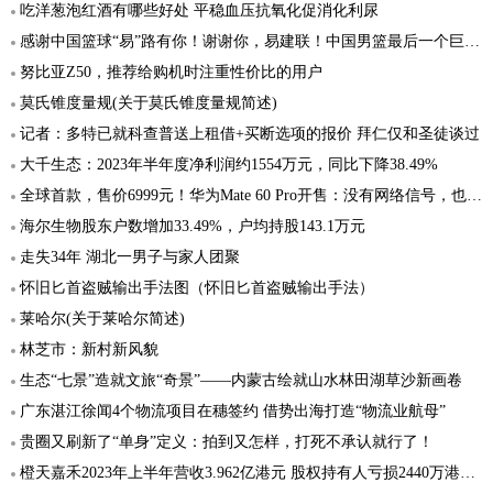
吃洋葱泡红酒有哪些好处 平稳血压抗氧化促消化利尿
感谢中国篮球“易”路有你！谢谢你，易建联！中国男篮最后一个巨星退役！
努比亚Z50，推荐给购机时注重性价比的用户
莫氏锥度量规(关于莫氏锥度量规简述)
记者：多特已就科查普送上租借+买断选项的报价 拜仁仅和圣徒谈过
大千生态：2023年半年度净利润约1554万元，同比下降38.49%
全球首款，售价6999元！华为Mate 60 Pro开售：没有网络信号，也可拨打接听卫星电话
海尔生物股东户数增加33.49%，户均持股143.1万元
走失34年 湖北一男子与家人团聚
怀旧匕首盗贼输出手法图（怀旧匕首盗贼输出手法）
莱哈尔(关于莱哈尔简述)
林芝市：新村新风貌
生态“七景”造就文旅“奇景”——内蒙古绘就山水林田湖草沙新画卷
广东湛江徐闻4个物流项目在穗签约 借势出海打造“物流业航母”
贵圈又刷新了“单身”定义：拍到又怎样，打死不承认就行了！
橙天嘉禾2023年上半年营收3.962亿港元 股权持有人亏损2440万港元同比大幅增长