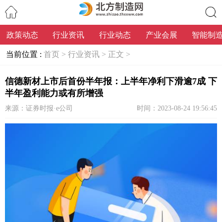
政策动态
行业资讯
行业动态
产业会展
智能制
搜索
当前位置 :
首页 >
行业资讯 >
正文 >
信德新材上市后首份半年报：上半年净利下滑逾7成 下
半年盈利能力或有所增强
来源：证券时报·e公司
时间：2023-08-24 19:56:45