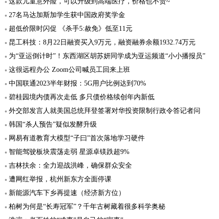
这款儿童意外险，可以升级到高端医疗，价格也不贵~
27名马达加斯加学生获中国政府奖学金
超低价限时闪促 《杀手5:赦免》低至11元
昆工科技：8月22日融资买入9万元，融资融券余额1932.74万元
为“亚运倒计时”！东西湖区胡苏妍同学成为亚运频道“小小播报员”
这很远程办公 Zoom公司喊员工回来上班
中国联通2023半年财报：5G用户比例达到70%
碧桂园境内债再次走低 多只债价格续创年内新低
外交部发言人就美国总统拜登签署对华投资限制行政令答记者问
韩国“杀人预告”疑似发酵升级
网易有道教育大模型“子曰”首次落地学习硬件
智能驾驶板块震荡走弱 星源卓镁跌超9%
吉林扶余：全力迎战洪峰，确保群众安全
遭网红举报，杭州新东方全面停课
新能源汽车下乡再提速（经济新方位）
柏树为何是“长寿冠军”？千年古树藏着很多科学奥秘