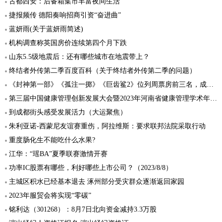
古都西安：后备箱集市丰富夜间生活
捷报频传 德阳奏响招商引资“奋进曲”
蓝妍雨(关于蓝妍雨简述)
机构调查称英国房价连续第四个月下跌
山东5.5级地震后：还有哪些城市在地震带上？
终结者外传第二季百度百科（关于终结者外传第二季的问题）
《封神第一部》《孤注一掷》《巨齿鲨2》位列周票房前三名，成绩不俗
第三届中国健康管理创新发展大会暨2023年河南省健康管理学术年会在郑召开
到成都街头感受发展活力（大运聚焦）
朱利亚诺-西蒙尼友谊赛重伤，阿拉维斯：要求联邦法院采取行动
重度肠化生不能吃什么水果?
江华：“瑶BA”夏季联赛激情开赛
功率IC股票有哪些，利好哪些上市公司？（2023/8/8）
主城区积水已经基本退去 涿州部分受灾群众逐渐返回家园
2023年服贸会将实现“零碳”
铭利达（301268）：8月7日北向资金减持3.3万股