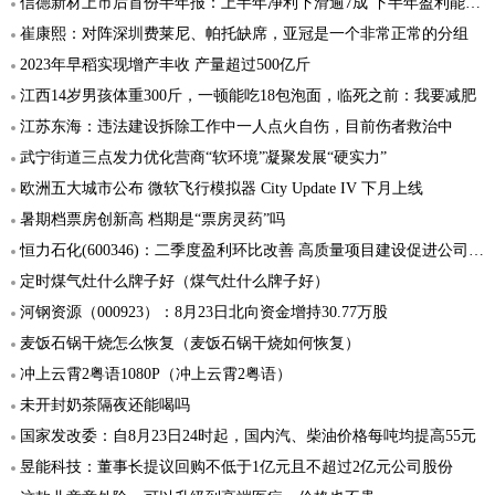
信德新材上市后首份半年报：上半年净利下滑逾7成 下半年盈利能力或有所增强
崔康熙：对阵深圳费莱尼、帕托缺席，亚冠是一个非常正常的分组
2023年早稻实现增产丰收 产量超过500亿斤
江西14岁男孩体重300斤，一顿能吃18包泡面，临死之前：我要减肥
江苏东海：违法建设拆除工作中一人点火自伤，目前伤者救治中
武宁街道三点发力优化营商“软环境”凝聚发展“硬实力”
欧洲五大城市公布 微软飞行模拟器 City Update IV 下月上线
暑期档票房创新高 档期是“票房灵药”吗
恒力石化(600346)：二季度盈利环比改善 高质量项目建设促进公司发展
定时煤气灶什么牌子好（煤气灶什么牌子好）
河钢资源（000923）：8月23日北向资金增持30.77万股
麦饭石锅干烧怎么恢复（麦饭石锅干烧如何恢复）
冲上云霄2粤语1080P（冲上云霄2粤语）
未开封奶茶隔夜还能喝吗
国家发改委：自8月23日24时起，国内汽、柴油价格每吨均提高55元
昱能科技：董事长提议回购不低于1亿元且不超过2亿元公司股份