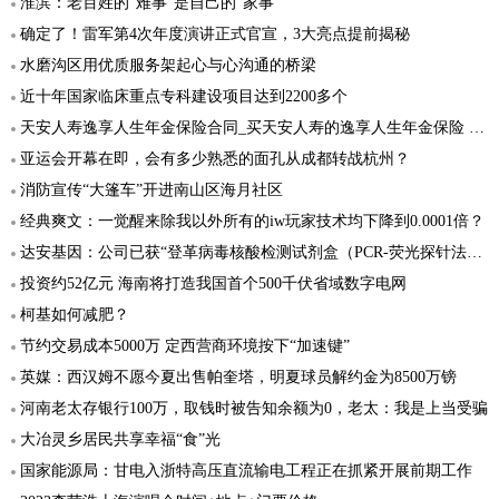
淮滨：老百姓的“难事”是自己的“家事”
确定了！雷军第4次年度演讲正式官宣，3大亮点提前揭秘
水磨沟区用优质服务架起心与心沟通的桥梁
近十年国家临床重点专科建设项目达到2200多个
天安人寿逸享人生年金保险合同_买天安人寿的逸享人生年金保险 有保障吗
亚运会开幕在即，会有多少熟悉的面孔从成都转战杭州？
消防宣传“大篷车”开进南山区海月社区
经典爽文：一觉醒来除我以外所有的iw玩家技术均下降到0.0001倍？
达安基因：公司已获“登革病毒核酸检测试剂盒（PCR-荧光探针法）”的医疗器械注册证
投资约52亿元 海南将打造我国首个500千伏省域数字电网
柯基如何减肥？
节约交易成本5000万 定西营商环境按下“加速键”
英媒：西汉姆不愿今夏出售帕奎塔，明夏球员解约金为8500万镑
河南老太存银行100万，取钱时被告知余额为0，老太：我是上当受骗
大冶灵乡居民共享幸福“食”光
国家能源局：甘电入浙特高压直流输电工程正在抓紧开展前期工作