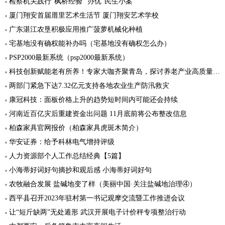
检察机关践行"枫桥经验" 办优"民生小案"
厦门翔安首届厝里艺术生活节 厦门翔安艺术学校
广东湛江农垦积极应用推广菠萝机械化种植
宅基地没有确权能补办吗（宅基地没有确权怎么办）
PSP2000最新系统（psp2000最新系统）
科技创新赋能老有所养！专家大咖齐聚青岛，探讨养老产业高质量发展“突破口”
两部门紧急下达7.32亿元支持各地农业生产防汛救灾
康冠科技：面板价格上升的趋势短时间内可能还会持续
河南近百亿灾后重建资金出问题 11月底前将公布整改信息
柏森家具官网报价（柏森家具虎斑木简介）
华安证券：给予科林电气增持评级
人力资源部个人工作总结经典【5篇】
小海蒂好词好句摘抄和观后感 小海蒂好词好句
农牧融合发展 盐碱地变了样（美丽中国·关注盐碱地治理④）
西平县召开2023年驻村第一书记观摩交流暨工作推进会议
让“短斤缺两”无处遁形 武汉开展电子计价秤专项整治行动