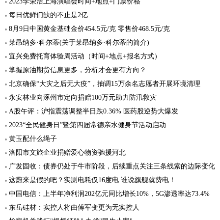
2023李荣浩上海演唱会时间+地点+门票价格
每日优鲜们缺的不止是2亿
8月9日中国黄金基础金价454.5元/克 零售价468.5元/克
莱昂纳多·科尔蒂(关于莱昂纳多·科尔蒂的简介)
宜兴免费托育体验周活动（时间+地点+报名方式）
掌握原油期货信息更多，分析才会更有方向？
北京确保“大灾之后无大疫”，抽调15万余名志愿者开展环境清理
永安林业向涿州市定向捐赠100万元助力防汛救灾
A股午评：沪指震荡调整半日跌0.36% 医药股逆势大爆发
2023“全民健身日”暨第四届常德亲水健身节活动启动
黄玉配什么绳子
洛阳市文旅企业捐赠爱心物资驰援河北
广发固收：债券仍处于牛市阶段，后续重点关注三条线索的边际变化
这蔚来是假的吧？实测电耗仅16度电 谁说旗舰就费电！
中国电信：上半年净利润202亿元同比增长10%，5G渗透率达73.4%
东岳硅材：实控人将由傅军变更为无实控人