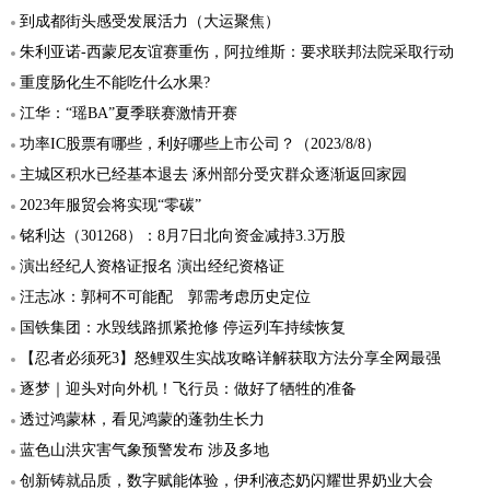
到成都街头感受发展活力（大运聚焦）
朱利亚诺-西蒙尼友谊赛重伤，阿拉维斯：要求联邦法院采取行动
重度肠化生不能吃什么水果?
江华：“瑶BA”夏季联赛激情开赛
功率IC股票有哪些，利好哪些上市公司？（2023/8/8）
主城区积水已经基本退去 涿州部分受灾群众逐渐返回家园
2023年服贸会将实现“零碳”
铭利达（301268）：8月7日北向资金减持3.3万股
演出经纪人资格证报名 演出经纪资格证
汪志冰：郭柯不可能配 郭需考虑历史定位
国铁集团：水毁线路抓紧抢修 停运列车持续恢复
【忍者必须死3】怒鲤双生实战攻略详解获取方法分享全网最强
逐梦｜迎头对向外机！飞行员：做好了牺牲的准备
透过鸿蒙林，看见鸿蒙的蓬勃生长力
蓝色山洪灾害气象预警发布 涉及多地
创新铸就品质，数字赋能体验，伊利液态奶闪耀世界奶业大会