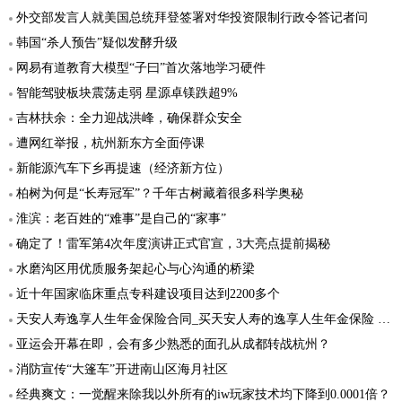
外交部发言人就美国总统拜登签署对华投资限制行政令答记者问
韩国“杀人预告”疑似发酵升级
网易有道教育大模型“子曰”首次落地学习硬件
智能驾驶板块震荡走弱 星源卓镁跌超9%
吉林扶余：全力迎战洪峰，确保群众安全
遭网红举报，杭州新东方全面停课
新能源汽车下乡再提速（经济新方位）
柏树为何是“长寿冠军”？千年古树藏着很多科学奥秘
淮滨：老百姓的“难事”是自己的“家事”
确定了！雷军第4次年度演讲正式官宣，3大亮点提前揭秘
水磨沟区用优质服务架起心与心沟通的桥梁
近十年国家临床重点专科建设项目达到2200多个
天安人寿逸享人生年金保险合同_买天安人寿的逸享人生年金保险 有保障吗
亚运会开幕在即，会有多少熟悉的面孔从成都转战杭州？
消防宣传“大篷车”开进南山区海月社区
经典爽文：一觉醒来除我以外所有的iw玩家技术均下降到0.0001倍？