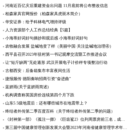
河南近百亿灾后重建资金出问题 11月底前将公布整改信息
柏森家具官网报价（柏森家具虎斑木简介）
华安证券：给予科林电气增持评级
人力资源部个人工作总结经典【5篇】
小海蒂好词好句摘抄和观后感 小海蒂好词好句
农牧融合发展 盐碱地变了样（美丽中国·关注盐碱地治理④）
西平县召开2023年驻村第一书记观摩交流暨工作推进会议
让“短斤缺两”无处遁形 武汉开展电子计价秤专项整治行动
古都西安：后备箱集市丰富夜间生活
捷报频传 德阳奏响招商引资“奋进曲”
蓝妍雨(关于蓝妍雨简述)
机构调查称英国房价连续第四个月下跌
山东5.5级地震后：还有哪些城市在地震带上？
终结者外传第二季百度百科（关于终结者外传第二季的问题）
《封神第一部》《孤注一掷》《巨齿鲨2》位列周票房前三名，成绩不俗
第三届中国健康管理创新发展大会暨2023年河南省健康管理学术年会在郑召开