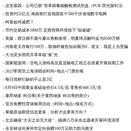
达安基因：公司已获“登革病毒核酸检测试剂盒（PCR-荧光探针法）”的医疗器械注册证
投资约52亿元 海南将打造我国首个500千伏省域数字电网
柯基如何减肥？
节约交易成本5000万 定西营商环境按下“加速键”
英媒：西汉姆不愿今夏出售帕奎塔，明夏球员解约金为8500万镑
河南老太存银行100万，取钱时被告知余额为0，老太：我是上当受骗
大冶灵乡居民共享幸福“食”光
国家能源局：甘电入浙特高压直流输电工程正在抓紧开展前期工作
2023李荣浩上海演唱会时间+地点+门票价格
每日优鲜们缺的不止是2亿
8月9日中国黄金基础金价454.5元/克 零售价468.5元/克
莱昂纳多·科尔蒂(关于莱昂纳多·科尔蒂的简介)
宜兴免费托育体验周活动（时间+地点+报名方式）
掌握原油期货信息更多，分析才会更有方向？
北京确保“大灾之后无大疫”，抽调15万余名志愿者开展环境清理
永安林业向涿州市定向捐赠100万元助力防汛救灾