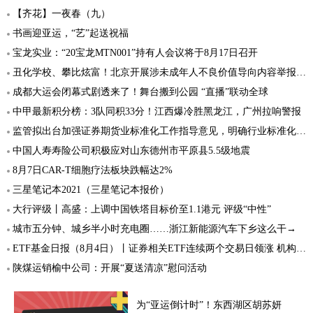
【齐花】一夜春（九）
书画迎亚运，“艺”起送祝福
宝龙实业：“20宝龙MTN001”持有人会议将于8月17日召开
丑化学校、攀比炫富！北京开展涉未成年人不良价值导向内容举报行动
成都大运会闭幕式剧透来了！舞台搬到公园 “直播”联动全球
中甲最新积分榜：3队同积33分！江西爆冷胜黑龙江，广州拉响警报
监管拟出台加强证券期货业标准化工作指导意见，明确行业标准化发展方向和重点
中国人寿寿险公司积极应对山东德州市平原县5.5级地震
8月7日CAR-T细胞疗法板块跌幅达2%
三星笔记本2021（三星笔记本报价）
大行评级丨高盛：上调中国铁塔目标价至1.1港元 评级“中性”
城市五分钟、城乡半小时充电圈……浙江新能源汽车下乡这么干→
ETF基金日报（8月4日）丨证券相关ETF连续两个交易日领涨 机构建议关注具有业绩弹性的券商标的
陕煤运销榆中公司：开展“夏送清凉”慰问活动
为“亚运倒计时”！东西湖区胡苏妍