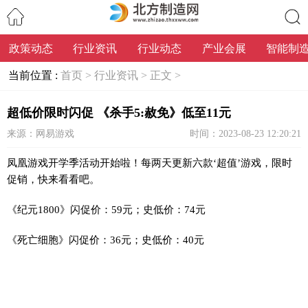
政策动态
行业资讯
行业动态
产业会展
智能制
搜索
当前位置 :
首页 >
行业资讯 >
正文 >
超低价限时闪促 《杀手5:赦免》低至11元
来源：网易游戏
时间：2023-08-23 12:20:21
凤凰游戏开学季活动开始啦！每两天更新六款‘超值’游戏，限时
促销，快来看看吧。
《纪元1800》闪促价：59元；史低价：74元
《死亡细胞》闪促价：36元；史低价：40元