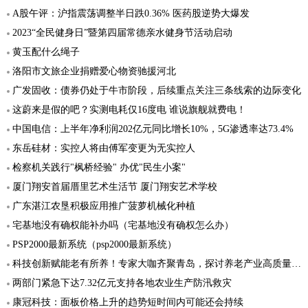
A股午评：沪指震荡调整半日跌0.36% 医药股逆势大爆发
2023“全民健身日”暨第四届常德亲水健身节活动启动
黄玉配什么绳子
洛阳市文旅企业捐赠爱心物资驰援河北
广发固收：债券仍处于牛市阶段，后续重点关注三条线索的边际变化
这蔚来是假的吧？实测电耗仅16度电 谁说旗舰就费电！
中国电信：上半年净利润202亿元同比增长10%，5G渗透率达73.4%
东岳硅材：实控人将由傅军变更为无实控人
检察机关践行"枫桥经验" 办优"民生小案"
厦门翔安首届厝里艺术生活节 厦门翔安艺术学校
广东湛江农垦积极应用推广菠萝机械化种植
宅基地没有确权能补办吗（宅基地没有确权怎么办）
PSP2000最新系统（psp2000最新系统）
科技创新赋能老有所养！专家大咖齐聚青岛，探讨养老产业高质量发展“突破口”
两部门紧急下达7.32亿元支持各地农业生产防汛救灾
康冠科技：面板价格上升的趋势短时间内可能还会持续