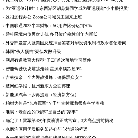
为“亚运倒计时”！东西湖区胡苏妍同学成为亚运频道“小小播报员”
这很远程办公 Zoom公司喊员工回来上班
中国联通2023半年财报：5G用户比例达到70%
碧桂园境内债再次走低 多只债价格续创年内新低
外交部发言人就美国总统拜登签署对华投资限制行政令答记者问
韩国“杀人预告”疑似发酵升级
网易有道教育大模型“子曰”首次落地学习硬件
智能驾驶板块震荡走弱 星源卓镁跌超9%
吉林扶余：全力迎战洪峰，确保群众安全
遭网红举报，杭州新东方全面停课
新能源汽车下乡再提速（经济新方位）
柏树为何是“长寿冠军”？千年古树藏着很多科学奥秘
淮滨：老百姓的“难事”是自己的“家事”
确定了！雷军第4次年度演讲正式官宣，3大亮点提前揭秘
水磨沟区用优质服务架起心与心沟通的桥梁
近十年国家临床重点专科建设项目达到2200多个