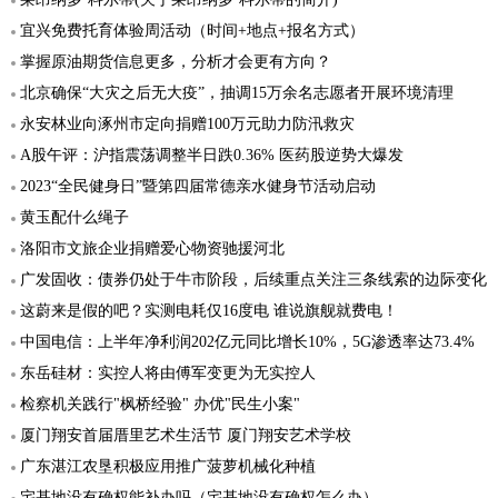
宜兴免费托育体验周活动（时间+地点+报名方式）
掌握原油期货信息更多，分析才会更有方向？
北京确保“大灾之后无大疫”，抽调15万余名志愿者开展环境清理
永安林业向涿州市定向捐赠100万元助力防汛救灾
A股午评：沪指震荡调整半日跌0.36% 医药股逆势大爆发
2023“全民健身日”暨第四届常德亲水健身节活动启动
黄玉配什么绳子
洛阳市文旅企业捐赠爱心物资驰援河北
广发固收：债券仍处于牛市阶段，后续重点关注三条线索的边际变化
这蔚来是假的吧？实测电耗仅16度电 谁说旗舰就费电！
中国电信：上半年净利润202亿元同比增长10%，5G渗透率达73.4%
东岳硅材：实控人将由傅军变更为无实控人
检察机关践行"枫桥经验" 办优"民生小案"
厦门翔安首届厝里艺术生活节 厦门翔安艺术学校
广东湛江农垦积极应用推广菠萝机械化种植
宅基地没有确权能补办吗（宅基地没有确权怎么办）