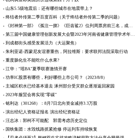
山东5.5级地震后：还有哪些城市在地震带上？
终结者外传第二季百度百科（关于终结者外传第二季的问题）
《封神第一部》《孤注一掷》《巨齿鲨2》位列周票房前三名，成绩不俗
第三届中国健康管理创新发展大会暨2023年河南省健康管理学术年会在郑召开
到成都街头感受发展活力（大运聚焦）
朱利亚诺-西蒙尼友谊赛重伤，阿拉维斯：要求联邦法院采取行动
重度肠化生不能吃什么水果?
江华：“瑶BA”夏季联赛激情开赛
功率IC股票有哪些，利好哪些上市公司？（2023/8/8）
主城区积水已经基本退去 涿州部分受灾群众逐渐返回家园
2023年服贸会将实现“零碳”
铭利达（301268）：8月7日北向资金减持3.3万股
演出经纪人资格证报名 演出经纪资格证
汪志冰：郭柯不可能配 郭需考虑历史定位
国铁集团：水毁线路抓紧抢修 停运列车持续恢复
【忍者必须死3】怒鲤双生实战攻略详解获取方法分享全网最强