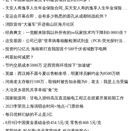
天安人寿逸享人生年金保险合同_买天安人寿的逸享人生年金保险 有保障吗
亚运会开幕在即，会有多少熟悉的面孔从成都转战杭州？
消防宣传“大篷车”开进南山区海月社区
经典爽文：一觉醒来除我以外所有的iw玩家技术均下降到0.0001倍？
达安基因：公司已获“登革病毒核酸检测试剂盒（PCR-荧光探针法）”的医疗器械注册证
投资约52亿元 海南将打造我国首个500千伏省域数字电网
柯基如何减肥？
节约交易成本5000万 定西营商环境按下“加速键”
英媒：西汉姆不愿今夏出售帕奎塔，明夏球员解约金为8500万镑
河南老太存银行100万，取钱时被告知余额为0，老太：我是上当受骗
大冶灵乡居民共享幸福“食”光
国家能源局：甘电入浙特高压直流输电工程正在抓紧开展前期工作
2023李荣浩上海演唱会时间+地点+门票价格
每日优鲜们缺的不止是2亿
8月9日中国黄金基础金价454.5元/克 零售价468.5元/克
莱昂纳多·科尔蒂(关于莱昂纳多·科尔蒂的简介)