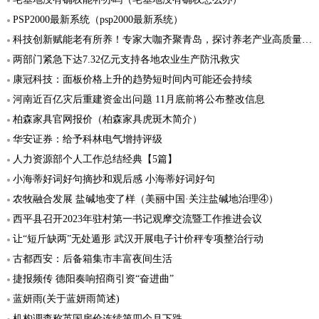
PSP2000最新系统（psp2000最新系统）
科技创新赋能老有所养！专家大咖齐聚青岛，探讨养老产业高质量发展“突破口”
两部门紧急下达7.32亿元支持各地农业生产防汛救灾
康冠科技：面板价格上升的趋势短时间内可能还会持续
河南近百亿灾后重建资金出问题 11月底前将公布整改信息
柏森家具官网报价（柏森家具虎斑木简介）
华安证券：给予科林电气增持评级
人力资源部个人工作总结经典【5篇】
小海蒂好词好句摘抄和观后感 小海蒂好词好句
农牧融合发展 盐碱地变了样（美丽中国·关注盐碱地治理④）
西平县召开2023年驻村第一书记观摩交流暨工作推进会议
让“短斤缺两”无处遁形 武汉开展电子计价秤专项整治行动
古都西安：后备箱集市丰富夜间生活
捷报频传 德阳奏响招商引资“奋进曲”
蓝妍雨(关于蓝妍雨简述)
机构调查称英国房价连续第四个月下跌