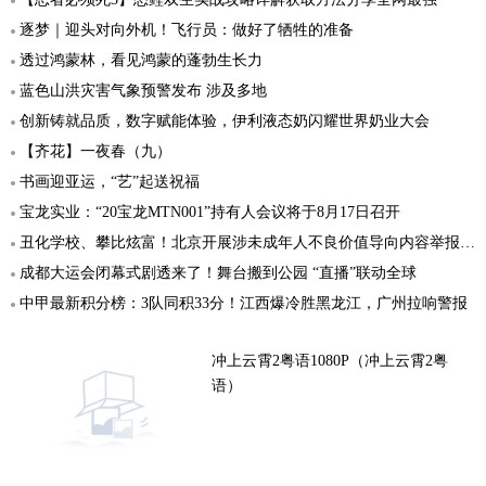
逐梦｜迎头对向外机！飞行员：做好了牺牲的准备
透过鸿蒙林，看见鸿蒙的蓬勃生长力
蓝色山洪灾害气象预警发布 涉及多地
创新铸就品质，数字赋能体验，伊利液态奶闪耀世界奶业大会
【齐花】一夜春（九）
书画迎亚运，“艺”起送祝福
宝龙实业：“20宝龙MTN001”持有人会议将于8月17日召开
丑化学校、攀比炫富！北京开展涉未成年人不良价值导向内容举报行动
成都大运会闭幕式剧透来了！舞台搬到公园 “直播”联动全球
中甲最新积分榜：3队同积33分！江西爆冷胜黑龙江，广州拉响警报
冲上云霄2粤语1080P（冲上云霄2粤
语）