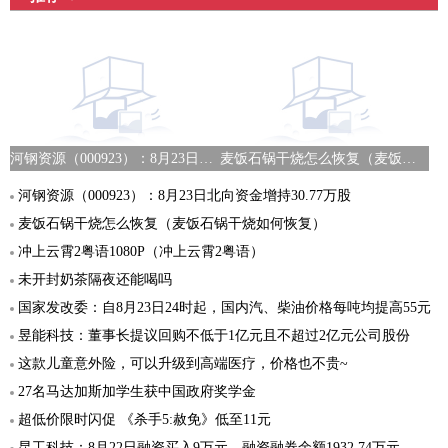
河钢资源（000923）：8月23日北向资金增持30.77万股
麦饭石锅干烧怎么恢复（麦饭石锅干烧如何恢复）
河钢资源（000923）：8月23日北向资金增持30.77万股
麦饭石锅干烧怎么恢复（麦饭石锅干烧如何恢复）
冲上云霄2粤语1080P（冲上云霄2粤语）
未开封奶茶隔夜还能喝吗
国家发改委：自8月23日24时起，国内汽、柴油价格每吨均提高55元
昱能科技：董事长提议回购不低于1亿元且不超过2亿元公司股份
这款儿童意外险，可以升级到高端医疗，价格也不贵~
27名马达加斯加学生获中国政府奖学金
超低价限时闪促 《杀手5:赦免》低至11元
昆工科技：8月22日融资买入9万元，融资融券余额1932.74万元