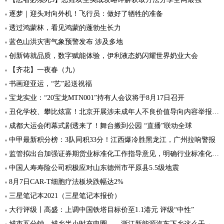
逐梦｜迎头对向外机！飞行员：做好了牺牲的准备
透过鸿蒙林，看见鸿蒙的蓬勃生长力
蓝色山洪灾害气象预警发布 涉及多地
创新铸就品质，数字赋能体验，伊利液态奶闪耀世界奶业大会
【齐花】一夜春（九）
书画迎亚运，“艺”起送祝福
宝龙实业：“20宝龙MTN001”持有人会议将于8月17日召开
丑化学校、攀比炫富！北京开展涉未成年人不良价值导向内容举报行动
成都大运会闭幕式剧透来了！舞台搬到公园 “直播”联动全球
中甲最新积分榜：3队同积33分！江西爆冷胜黑龙江，广州拉响警报
监管拟出台加强证券期货业标准化工作指导意见，明确行业标准化发展方向和重点
中国人寿寿险公司积极应对山东德州市平原县5.5级地震
8月7日CAR-T细胞疗法板块跌幅达2%
三星笔记本2021（三星笔记本报价）
大行评级丨高盛：上调中国铁塔目标价至1.1港元 评级“中性”
城市五分钟、城乡半小时充电圈……浙江新能源汽车下乡这么干→