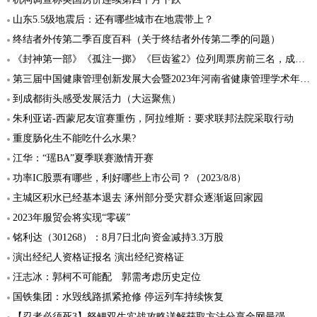
山东5.5级地震后：还有哪些城市在地震带上？
终结者外传第二季百度百科（关于终结者外传第二季的问题）
《封神第一部》《孤注一掷》《巨齿鲨2》位列周票房前三名，成绩不俗
第三届中国健康管理创新发展大会暨2023年河南省健康管理学术年会在郑召开
到成都街头感受发展活力（大运聚焦）
朱利亚诺-西蒙尼友谊赛重伤，阿拉维斯：要求联邦法院采取行动
重度肠化生不能吃什么水果?
江华：“瑶BA”夏季联赛激情开赛
功率IC股票有哪些，利好哪些上市公司？（2023/8/8）
主城区积水已经基本退去 涿州部分受灾群众逐渐返回家园
2023年服贸会将实现“零碳”
铭利达（301268）：8月7日北向资金减持3.3万股
演出经纪人资格证报名 演出经纪资格证
汪志冰：郭柯不可能配 郭需考虑历史定位
国铁集团：水毁线路抓紧抢修 停运列车持续恢复
【忍者必须死3】怒鲤双生实战攻略详解获取方法分享全网最强