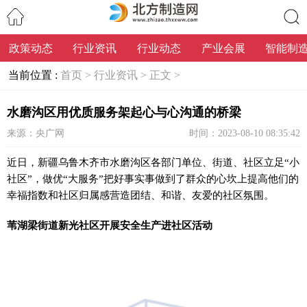
政策动态
行业资讯
行业动态
产业会展
智能制
搜索
当前位置 :
首页 >
行业资讯 >
正文 >
水磨沟区用优质服务架起心与心沟通的桥梁
来源：央广网
时间：2023-08-10 08:35:42
近日，新疆乌鲁木齐市水磨沟区各部门单位、街道、社区立足“小
社区”，做优“大服务”把好事实事做到了群众的心坎上提高他们的
幸福指数和社区归属感营造团结、和谐、友爱的社区氛围。
苇湖梁街道新光社区开展安全生产进社区活动