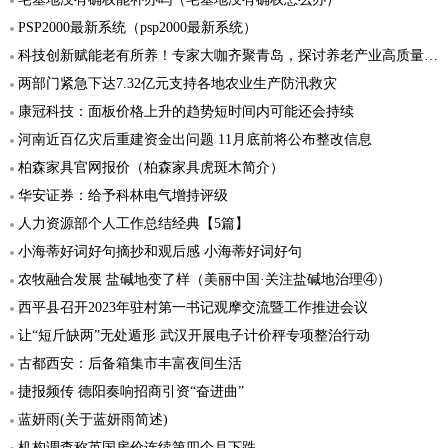
PSP2000最新系统（psp2000最新系统）
科技创新赋能老有所养！专家大咖齐聚青岛，探讨养老产业高质量发展“突破口”
两部门紧急下达7.32亿元支持各地农业生产防汛救灾
康冠科技：面板价格上升的趋势短时间内可能还会持续
河南近百亿灾后重建资金出问题 11月底前将公布整改信息
柏森家具官网报价（柏森家具虎斑木简介）
华安证券：给予科林电气增持评级
人力资源部个人工作总结经典【5篇】
小海蒂好词好句摘抄和观后感 小海蒂好词好句
农牧融合发展 盐碱地变了样（美丽中国·关注盐碱地治理④）
西平县召开2023年驻村第一书记观摩交流暨工作推进会议
让“短斤缺两”无处遁形 武汉开展电子计价秤专项整治行动
古都西安：后备箱集市丰富夜间生活
捷报频传 德阳奏响招商引资“奋进曲”
蓝妍雨(关于蓝妍雨简述)
机构调查称英国房价连续第四个月下跌