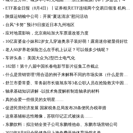
ETF基金日报（8月4日）丨证券相关ETF连续两个交易日领涨 机构建议关注具有业绩弹性的券商标的
陕煤运销榆中公司：开展“夏送清凉”慰问活动
台风“卡努” 预计9日接近日本九州地区
应对地震影响，北京南站加大车票退改签力度
10亿富婆金小妹和2岁女儿穿迪奥亲子装好萌！露肩迷你裙显得好壮
老人60岁养老保险怎么在手机上认证？可以领多少钱呢？
车评头条： 美国大众为2型巴士电气化
182部！第十八届中国长春电影节影片征集工作截止
什么是营销管理?用合适的例子来解释不同的市场实体（什么是营销管理）
舒兰市委常委、常务副市长骆旭东等3名公职人员在抢险救灾中因公牺牲
轴承基础知识讲解 -以技术角度解析制造轴承的材料
真的会爱一些很灵的女明星……
促进民营经济发展 国家税务总局发布28条便民办税举措
这座基辅标志性雕像，苏联印记正式被抹去……
东鹏饮料：拟注销全资子公司东鹏维他命、东鹏市场营销公司
2023年8月8日全民健身日上海免费开放体育场馆名单