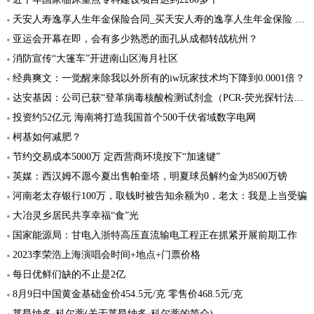
天安人寿逸享人生年金保险合同_买天安人寿的逸享人生年金保险 有保障吗
亚运会开幕在即，会有多少熟悉的面孔从成都转战杭州？
消防宣传“大篷车”开进南山区海月社区
经典爽文：一觉醒来除我以外所有的iw玩家技术均下降到0.0001倍？
达安基因：公司已获“登革病毒核酸检测试剂盒（PCR-荧光探针法）”的医疗器械注册证
投资约52亿元 海南将打造我国首个500千伏省域数字电网
柯基如何减肥？
节约交易成本5000万 定西营商环境按下“加速键”
英媒：西汉姆不愿今夏出售帕奎塔，明夏球员解约金为8500万镑
河南老太存银行100万，取钱时被告知余额为0，老太：我是上当受骗
大冶灵乡居民共享幸福“食”光
国家能源局：甘电入浙特高压直流输电工程正在抓紧开展前期工作
2023李荣浩上海演唱会时间+地点+门票价格
每日优鲜们缺的不止是2亿
8月9日中国黄金基础金价454.5元/克 零售价468.5元/克
莱昂纳多·科尔蒂(关于莱昂纳多·科尔蒂的简介)