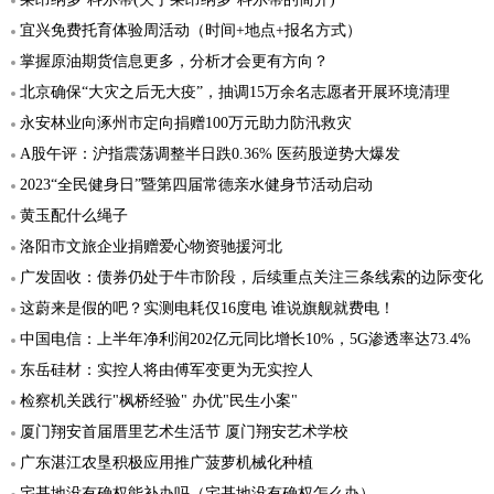
宜兴免费托育体验周活动（时间+地点+报名方式）
掌握原油期货信息更多，分析才会更有方向？
北京确保“大灾之后无大疫”，抽调15万余名志愿者开展环境清理
永安林业向涿州市定向捐赠100万元助力防汛救灾
A股午评：沪指震荡调整半日跌0.36% 医药股逆势大爆发
2023“全民健身日”暨第四届常德亲水健身节活动启动
黄玉配什么绳子
洛阳市文旅企业捐赠爱心物资驰援河北
广发固收：债券仍处于牛市阶段，后续重点关注三条线索的边际变化
这蔚来是假的吧？实测电耗仅16度电 谁说旗舰就费电！
中国电信：上半年净利润202亿元同比增长10%，5G渗透率达73.4%
东岳硅材：实控人将由傅军变更为无实控人
检察机关践行"枫桥经验" 办优"民生小案"
厦门翔安首届厝里艺术生活节 厦门翔安艺术学校
广东湛江农垦积极应用推广菠萝机械化种植
宅基地没有确权能补办吗（宅基地没有确权怎么办）