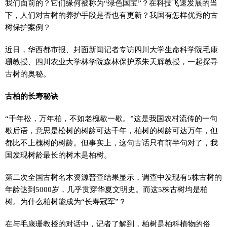
我们面前的？它们缘何被称为“绿色国宝”？在科技飞速发展的当
下，人们对古树的养护手段是否也有更新？我国有怎样优秀的古
树保护案例？
近日，华西都市报、封面新闻记者专访四川大学生命科学院毛康
珊教授、四川农业大学林学院森林保护系朱天辉教授，一起探寻
古树的奥秘。
古柏的长寿秘诀
“千年松，万年柏，不如老槐歇一歇。”这是我国农村流传的一句
歇后语，意思是松树的树龄可达千年，柏树的树龄可达万年，但
都比不上槐树的树龄。但事实上，这句古话只有前半句对了，我
国发现树龄最长的树木是柏树。
第二次全国古树名木资源普查结果显示，调查中发现有5株古树的
年龄达到5000岁，几乎贯穿华夏文明史。而这5株古树均是柏
树。为什么柏树能成为“长寿冠军”？
在与毛康珊教授的对话中，记者了解到，柏树是柏科植物的俗