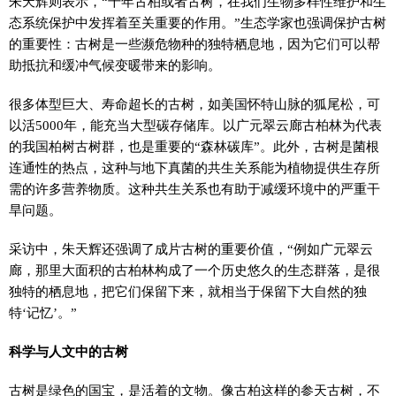
朱天辉则表示，“千年古柏或者古树，在我们生物多样性维护和生
态系统保护中发挥着至关重要的作用。”生态学家也强调保护古树
的重要性：古树是一些濒危物种的独特栖息地，因为它们可以帮
助抵抗和缓冲气候变暖带来的影响。
很多体型巨大、寿命超长的古树，如美国怀特山脉的狐尾松，可
以活5000年，能充当大型碳存储库。以广元翠云廊古柏林为代表
的我国柏树古树群，也是重要的“森林碳库”。此外，古树是菌根
连通性的热点，这种与地下真菌的共生关系能为植物提供生存所
需的许多营养物质。这种共生关系也有助于减缓环境中的严重干
旱问题。
采访中，朱天辉还强调了成片古树的重要价值，“例如广元翠云
廊，那里大面积的古柏林构成了一个历史悠久的生态群落，是很
独特的栖息地，把它们保留下来，就相当于保留下大自然的独
特‘记忆’。”
科学与人文中的古树
古树是绿色的国宝，是活着的文物。像古柏这样的参天古树，不