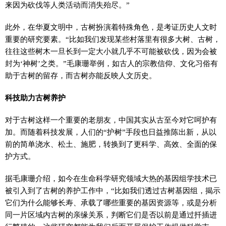
来因为砍伐等人类活动而消失殆尽。”
此外，在华夏文明中，古树扮演着特殊角色，是考证历史人文时
重要的研究要素。“比如我们发现某些村落里有很多大树、古树，
往往这些树木一旦长到一定大小就几乎不可能被砍伐，因为会被
封为‘神树’之类。”毛康珊举例，如古人的宗教信仰、文化习俗有
助于古树的留存，而古树亦能反映人文历史。
科技助力古树养护
对于古树这样一个重要的老朋友，中国其实从古至今对它呵护有
加。而随着科技发展，人们的“护树”手段也日益推陈出新，从以
前的简单浇水、松土、施肥，转换到了更科学、高效、全面的保
护方式。
据毛康珊介绍，如今在生命科学研究领域大热的基因组学技术已
被引入到了古树的养护工作中，“比如我们透过古树基因组，揭示
它们为什么能够长寿、承载了哪些重要的基因资源等，或是分析
同一片区域内古树的亲缘关系，判断它们是否以前是通过扦插进