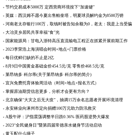
节约交易成本5000万 定西营商环境按下“加速键”
英媒：西汉姆不愿今夏出售帕奎塔，明夏球员解约金为8500万镑
河南老太存银行100万，取钱时被告知余额为0，老太：我是上当受骗
大冶灵乡居民共享幸福“食”光
国家能源局：甘电入浙特高压直流输电工程正在抓紧开展前期工作
2023李荣浩上海演唱会时间+地点+门票价格
每日优鲜们缺的不止是2亿
8月9日中国黄金基础金价454.5元/克 零售价468.5元/克
莱昂纳多·科尔蒂(关于莱昂纳多·科尔蒂的简介)
宜兴免费托育体验周活动（时间+地点+报名方式）
掌握原油期货信息更多，分析才会更有方向？
北京确保“大灾之后无大疫”，抽调15万余名志愿者开展环境清理
永安林业向涿州市定向捐赠100万元助力防汛救灾
A股午评：沪指震荡调整半日跌0.36% 医药股逆势大爆发
2023“全民健身日”暨第四届常德亲水健身节活动启动
黄玉配什么绳子