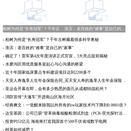
柏树为何是“长寿冠军”？千年古树藏着很多科学奥秘
淮滨：老百姓的“难事”是自己的“家事”
柏树为何是“长寿冠军”？千年古树藏着很多科学奥秘
淮滨：老百姓的“难事”是自己的“家事”
确定了！雷军第4次年度演讲正式官宣，3大亮点提前揭秘
水磨沟区用优质服务架起心与心沟通的桥梁
近十年国家临床重点专科建设项目达到2200多个
天安人寿逸享人生年金保险合同_买天安人寿的逸享人生年金保险 有保障吗
亚运会开幕在即，会有多少熟悉的面孔从成都转战杭州？
消防宣传“大篷车”开进南山区海月社区
经典爽文：一觉醒来除我以外所有的iw玩家技术均下降到0.0001倍？
达安基因：公司已获“登革病毒核酸检测试剂盒（PCR-荧光探针法）”的医疗器械注册证
投资约52亿元 海南将打造我国首个500千伏省域数字电网
柯基如何减肥？