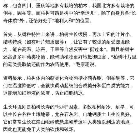
称，包含四川、重庆等地多有栽培的柏木，我国北方多有栽培的
侧柏、圆柏等。而柏树可谓是树中的“幸运儿”，除了自身具备“长
寿体质”外，还恰好处于“地利人和”的位置。
首先，从树种特性上来讲，柏树生长缓慢，再加上它的叶片小、
结构特殊（如有叶片蜡质层等），让它有了较强的耐受逆境能
力，能在高温、冻害、干旱等自然灾害中“挺过来”。而且柏树中
还富含多种萜类物质，能帮助植物更好地抵御虫害，“柏树叶片里
的萜类提取物还能作为农药使用。”毛康珊说。
资料显示，柏树体内的萜类化合物包括小茴香酮、侧柏酮等，它
们在温度降低时，会很快调动起细胞合成糖分和蛋白质的能力，
这能增加细胞液的浓度，防止细胞结冰。
生长环境则是柏树长寿的“地利”因素。多数柏树耐冷、耐旱，可
以生长在各种土壤地带，尤在石灰岩、山地钙质土上生长良好。
它们常常生长在崇山峻岭或悬崖峭壁这种人类难以到达的地点，
因此也更能免于人类的砍伐和破坏。