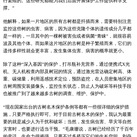
行繁殖的。这些研究都能为我们后面开展保护工作提供科学支
撑。”
他解释，如果一片地区的所有古树都是扦插而来，需要特别注意
监控这些树的虫害、病害，因为这些克隆个体的遗传成分几乎都
是一样的，一旦其中的一棵树被害虫或者病菌“青睐”，就很容易
波及其他个体。而如果这片地区的古树是种子繁殖而来，它们的
遗传多样性就会更丰富，发生集体虫害、病害的概率就更小。
除了这种“深入基因”的保护，打吊瓶补充营养，通过便携式X光
机、无人机检查内部及树冠的情况，通过激光雷达确定树高、体
重、碳储量，利用遥感技术定位，预防盗挖，在人员密集地区的
古树周围安装摄像头，监控生长状态，防止人为破坏等科技手段
也被推广到了越来越多古树的调查、维护、保护中。
“现在国家出台的古树名木保护条例等都有一些很详细的保护措
施，只要严格执行即可。对于目前古树名木的保护，我认为最重
要的就是减少人为干扰和破坏；当然，发生病虫害、旱灾等自然
灾害时，也要进行适当干预。”毛康珊说，古树已经经历了千百年
的变迁，生命力很顽强，只要不过多挤压它们的生长空间，剥夺