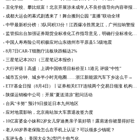
丑化学校、攀比炫富！北京开展涉未成年人不良价值导向内容举报行动
成都大运会闭幕式剧透来了！舞台搬到公园 “直播”联动全球
中甲最新积分榜：3队同积33分！江西爆冷胜黑龙江，广州拉响警报
监管拟出台加强证券期货业标准化工作指导意见，明确行业标准化发展方向和重点
中国人寿寿险公司积极应对山东德州市平原县5.5级地震
8月7日CAR-T细胞疗法板块跌幅达2%
三星笔记本2021（三星笔记本报价）
大行评级丨高盛：上调中国铁塔目标价至1.1港元 评级“中性”
城市五分钟、城乡半小时充电圈……浙江新能源汽车下乡这么干→
ETF基金日报（8月4日）丨证券相关ETF连续两个交易日领涨 机构建议关注具有业绩弹性的券商标的
陕煤运销榆中公司：开展“夏送清凉”慰问活动
台风“卡努” 预计9日接近日本九州地区
应对地震影响，北京南站加大车票退改签力度
10亿富婆金小妹和2岁女儿穿迪奥亲子装好萌！露肩迷你裙显得好壮
老人60岁养老保险怎么在手机上认证？可以领多少钱呢？
车评头条： 美国大众为2型巴士电气化