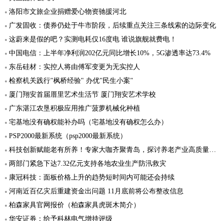
洛阳市文旅企业捐赠爱心物资驰援河北
广发固收：债券仍处于牛市阶段，后续重点关注三条线索的边际变化
这蔚来是假的吧？实测电耗仅16度电 谁说旗舰就费电！
中国电信：上半年净利润202亿元同比增长10%，5G渗透率达73.4%
东岳硅材：实控人将由傅军变更为无实控人
检察机关践行"枫桥经验" 办优"民生小案"
厦门翔安首届厝里艺术生活节 厦门翔安艺术学校
广东湛江农垦积极应用推广菠萝机械化种植
宅基地没有确权能补办吗（宅基地没有确权怎么办）
PSP2000最新系统（psp2000最新系统）
科技创新赋能老有所养！专家大咖齐聚青岛，探讨养老产业高质量发展“突破口”
两部门紧急下达7.32亿元支持各地农业生产防汛救灾
康冠科技：面板价格上升的趋势短时间内可能还会持续
河南近百亿灾后重建资金出问题 11月底前将公布整改信息
柏森家具官网报价（柏森家具虎斑木简介）
华安证券：给予科林电气增持评级