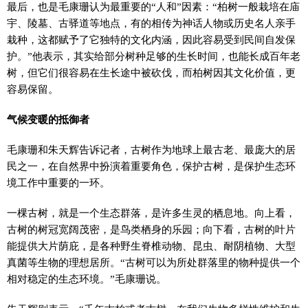
最后，也是毛康珊认为最重要的“人和”因素：“柏树一般栽培在庙
宇、陵墓、古驿道等地点，有的相传为神话人物或历史名人亲手
栽种，这都赋予了它独特的文化内涵，因此容易受到民间自发保
护。”他表示，其实给部分树种足够的生长时间，也能长成百年老
树，但它们很容易在生长途中被砍伐，而柏树因其文化价值，更
容易保留。
气候变暖的抵御者
毛康珊和朱天辉告诉记者，古树作为地球上最古老、最庞大的居
民之一，在自然界中扮演着重要角色，保护古树，是保护生态环
境工作中重要的一环。
一棵古树，就是一个生态群落，是许多生灵的栖息地。向上看，
古树的树冠宽阔茂密，是鸟类栖身的乐园；向下看，古树的叶片
能提供大片荫庇，是各种野生脊椎动物、昆虫、耐阴植物、大型
真菌等生物的理想居所。“古树可以为所处群落里的物种提供一个
相对稳定的生态环境。”毛康珊说。