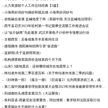
人力资源部个人工作总结经典【5篇】
小海蒂好词好句摘抄和观后感 小海蒂好词好句
农牧融合发展 盐碱地变了样（美丽中国·关注盐碱地治理④）
西平县召开2023年驻村第一书记观摩交流暨工作推进会议
让“短斤缺两”无处遁形 武汉开展电子计价秤专项整治行动
古都西安：后备箱集市丰富夜间生活
捷报频传 德阳奏响招商引资“奋进曲”
蓝妍雨(关于蓝妍雨简述)
机构调查称英国房价连续第四个月下跌
山东5.5级地震后：还有哪些城市在地震带上？
终结者外传第二季百度百科（关于终结者外传第二季的问题）
《封神第一部》《孤注一掷》《巨齿鲨2》位列周票房前三名，成绩不俗
第三届中国健康管理创新发展大会暨2023年河南省健康管理学术年会在郑召开
到成都街头感受发展活力（大运聚焦）
朱利亚诺-西蒙尼友谊赛重伤，阿拉维斯：要求联邦法院采取行动
重度肠化生不能吃什么水果?