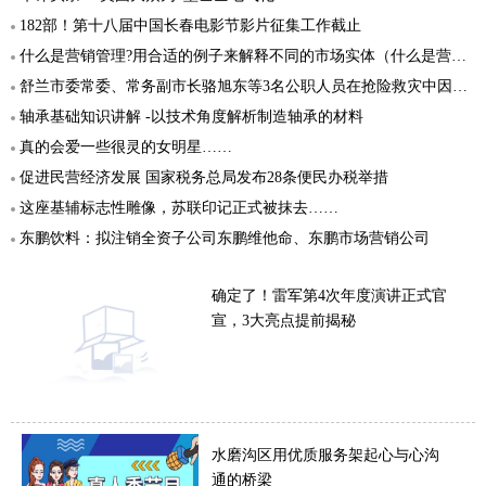
182部！第十八届中国长春电影节影片征集工作截止
什么是营销管理?用合适的例子来解释不同的市场实体（什么是营销管理）
舒兰市委常委、常务副市长骆旭东等3名公职人员在抢险救灾中因公牺牲
轴承基础知识讲解 -以技术角度解析制造轴承的材料
真的会爱一些很灵的女明星……
促进民营经济发展 国家税务总局发布28条便民办税举措
这座基辅标志性雕像，苏联印记正式被抹去……
东鹏饮料：拟注销全资子公司东鹏维他命、东鹏市场营销公司
确定了！雷军第4次年度演讲正式官
宣，3大亮点提前揭秘
水磨沟区用优质服务架起心与心沟
通的桥梁