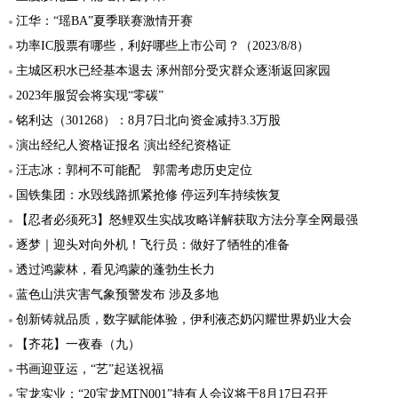
江华：“瑶BA”夏季联赛激情开赛
功率IC股票有哪些，利好哪些上市公司？（2023/8/8）
主城区积水已经基本退去 涿州部分受灾群众逐渐返回家园
2023年服贸会将实现“零碳”
铭利达（301268）：8月7日北向资金减持3.3万股
演出经纪人资格证报名 演出经纪资格证
汪志冰：郭柯不可能配 郭需考虑历史定位
国铁集团：水毁线路抓紧抢修 停运列车持续恢复
【忍者必须死3】怒鲤双生实战攻略详解获取方法分享全网最强
逐梦｜迎头对向外机！飞行员：做好了牺牲的准备
透过鸿蒙林，看见鸿蒙的蓬勃生长力
蓝色山洪灾害气象预警发布 涉及多地
创新铸就品质，数字赋能体验，伊利液态奶闪耀世界奶业大会
【齐花】一夜春（九）
书画迎亚运，“艺”起送祝福
宝龙实业：“20宝龙MTN001”持有人会议将于8月17日召开