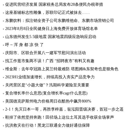
促进民营经济发展 国家税务总局发布28条便民办税举措
这座基辅标志性雕像，苏联印记正式被抹去……
东鹏饮料：拟注销全资子公司东鹏维他命、东鹏市场营销公司
2023年8月8日全民健身日上海免费开放体育场馆名单
山东德州发生5.5级地震 国家地震四级应急响应启动
呼 ~ 浑 身 都 凉 快 了
庆阳市、区联合开展八一建军节慰问演出活动
找工作逛市集两不误！广西 “招聘夜市”有料又有趣
维金斯：去年夺冠路上莫兰特最难防 塔图姆&东契奇也是狠角色
2023H1业绩加速增长，持续高投入夯实产品竞争力
关闭景区是“小题大做”？汛期科学避险至关重要
复合增长率什么意思(复合增长率cagr什么意思)
美国德克萨斯州电力价格周日在酷热中飙升800%
2-1！先灭日本一哥，再胜李梓嘉，翁泓阳晋级决赛，首冠一步之遥
鞋掉了依然坚持奔跑！田径场上这位土耳其选手收获全场掌声
抗洪救灾在行动！黑龙江联通全力做好通信保障