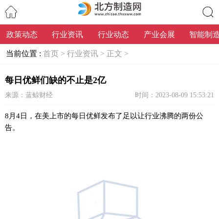
政策动态
行业资讯
行业动态
产业会展
智能制
搜索
当前位置 :
首页 >
行业资讯 >
正文 >
每日优鲜们缺的不止是2亿
来源：蓝鲸财经
时间：2023-08-09 15:53:21
8月4日，在美上市的每日优鲜发布了足以让行业沸腾的两份公
告。