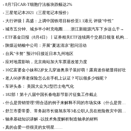
8月7日CAR-T细胞疗法板块跌幅达2%
三星笔记本2021（三星笔记本报价）
大行评级丨高盛：上调中国铁塔目标价至1.1港元 评级“中性”
城市五分钟、城乡半小时充电圈……浙江新能源汽车下乡这么干→
ETF基金日报（8月4日）丨证券相关ETF连续两个交易日领涨 机构建议关注具有业绩弹性的券商标的
陕煤运销榆中公司：开展“夏送清凉”慰问活动
台风“卡努” 预计9日接近日本九州地区
应对地震影响，北京南站加大车票退改签力度
10亿富婆金小妹和2岁女儿穿迪奥亲子装好萌！露肩迷你裙显得好壮
老人60岁养老保险怎么在手机上认证？可以领多少钱呢？
车评头条： 美国大众为2型巴士电气化
182部！第十八届中国长春电影节影片征集工作截止
什么是营销管理?用合适的例子来解释不同的市场实体（什么是营销管理）
舒兰市委常委、常务副市长骆旭东等3名公职人员在抢险救灾中因公牺牲
轴承基础知识讲解 -以技术角度解析制造轴承的材料
真的会爱一些很灵的女明星……