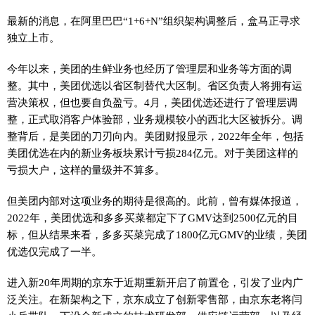
最新的消息，在阿里巴巴“1+6+N”组织架构调整后，盒马正寻求
独立上市。
今年以来，美团的生鲜业务也经历了管理层和业务等方面的调
整。其中，美团优选以省区制替代大区制。省区负责人将拥有运
营决策权，但也要自负盈亏。4月，美团优选还进行了管理层调
整，正式取消客户体验部，业务规模较小的西北大区被拆分。调
整背后，是美团的刀刃向内。美团财报显示，2022年全年，包括
美团优选在内的新业务板块累计亏损284亿元。对于美团这样的
亏损大户，这样的量级并不算多。
但美团内部对这项业务的期待是很高的。此前，曾有媒体报道，
2022年，美团优选和多多买菜都定下了GMV达到2500亿元的目
标，但从结果来看，多多买菜完成了1800亿元GMV的业绩，美团
优选仅完成了一半。
进入新20年周期的京东于近期重新开启了前置仓，引发了业内广
泛关注。在新架构之下，京东成立了创新零售部，由京东老将闫