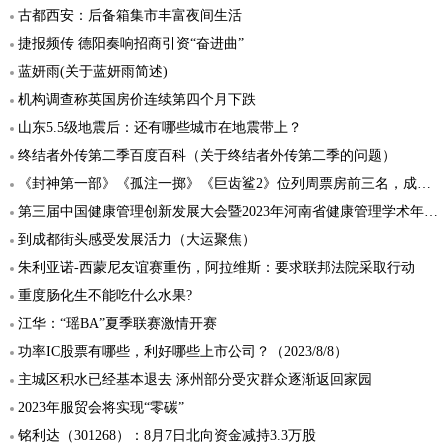
古都西安：后备箱集市丰富夜间生活
捷报频传 德阳奏响招商引资“奋进曲”
蓝妍雨(关于蓝妍雨简述)
机构调查称英国房价连续第四个月下跌
山东5.5级地震后：还有哪些城市在地震带上？
终结者外传第二季百度百科（关于终结者外传第二季的问题）
《封神第一部》《孤注一掷》《巨齿鲨2》位列周票房前三名，成绩不俗
第三届中国健康管理创新发展大会暨2023年河南省健康管理学术年会在郑召开
到成都街头感受发展活力（大运聚焦）
朱利亚诺-西蒙尼友谊赛重伤，阿拉维斯：要求联邦法院采取行动
重度肠化生不能吃什么水果?
江华：“瑶BA”夏季联赛激情开赛
功率IC股票有哪些，利好哪些上市公司？（2023/8/8）
主城区积水已经基本退去 涿州部分受灾群众逐渐返回家园
2023年服贸会将实现“零碳”
铭利达（301268）：8月7日北向资金减持3.3万股