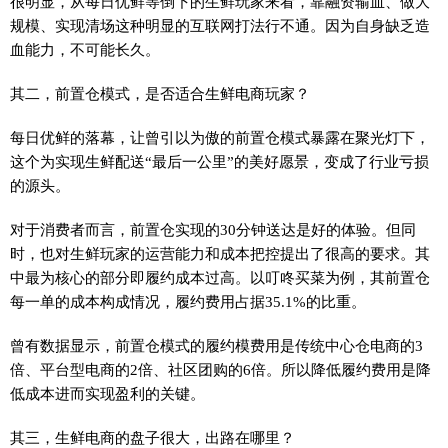
很明显，从每日优鲜等倒下的生鲜玩家来看，靠融资输血、做大
规模、实现清场这种明显的互联网打法行不通。因为自身缺乏造
血能力，不可能长久。
其二，前置仓模式，是否适合生鲜电商玩家？
每日优鲜的落幕，让曾引以为傲的前置仓模式暴露在聚光灯下，
这个为实现生鲜配送“最后一公里”的美好愿景，变成了行业亏损
的源头。
对于消费者而言，前置仓实现的30分钟送达是好的体验。但同
时，也对生鲜玩家的运营能力和成本把控提出了很高的要求。其
中最为核心的部分即履约成本过高。以叮咚买菜为例，其前置仓
每一单的成本构成情况，履约费用占据35.1%的比重。
曾有数据显示，前置仓模式的履约模费用是传统中心仓电商的3
倍、平台型电商的2倍、社区团购的6倍。所以降低履约费用是降
低成本进而实现盈利的关键。
其三，生鲜电商的盘子很大，出路在哪里？