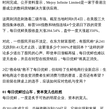
时间完成。公开资料显示，Mejoy Infinite Limited是一家于香港注
册成立的数码营销解决方案供应商。
这两则消息刺激着二级市场。截至当地时间8月4日，在美股三大
股指集体收跌、标普500指数和纳指连续4个交易日下跌的背景
下，每日优鲜美股收盘大涨284.54%，盘中一度大涨超350%。
对此，一些股民开始不淡定。在东方财富股吧，有股民称“从241
元跌到0.41元才止跌，这要涨多少个300%才能回本？”这样的评
论多少道出了股民的心声。即使单日涨幅再猛，每日优鲜也难以
逆天改命，并且在转型在线营销后，“每日优鲜”将真正消失。
2亿“救命钱”救不了每日优鲜，但却给了生鲜电商行业新启示：生
鲜电商这个曾改变消费者生鲜消费习惯的赛道，是否还有希望？
目前留在牌桌上的选手，应该如何应对危机与变局？
01 每日优鲜过山车，资本宠儿也枉然
每日优鲜，一度是炙手可热的明星企业、资本的宠儿。
自2014年成立后，总融资额达到150亿元。它的出现和发展，可