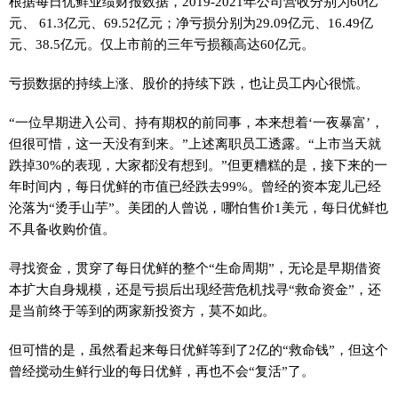
根据每日优鲜业绩财报数据，2019-2021年公司营收分别为60亿
元、 61.3亿元、69.52亿元；净亏损分别为29.09亿元、16.49亿
元、38.5亿元。仅上市前的三年亏损额高达60亿元。
亏损数据的持续上涨、股价的持续下跌，也让员工内心很慌。
“一位早期进入公司、持有期权的前同事，本来想着‘一夜暴富’，
但很可惜，这一天没有到来。”上述离职员工透露。“上市当天就
跌掉30%的表现，大家都没有想到。”但更糟糕的是，接下来的一
年时间内，每日优鲜的市值已经跌去99%。曾经的资本宠儿已经
沦落为“烫手山芋”。美团的人曾说，哪怕售价1美元，每日优鲜也
不具备收购价值。
寻找资金，贯穿了每日优鲜的整个“生命周期”，无论是早期借资
本扩大自身规模，还是亏损后出现经营危机找寻“救命资金”，还
是当前终于等到的两家新投资方，莫不如此。
但可惜的是，虽然看起来每日优鲜等到了2亿的“救命钱”，但这个
曾经搅动生鲜行业的每日优鲜，再也不会“复活”了。