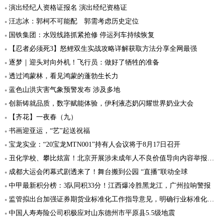
演出经纪人资格证报名 演出经纪资格证
汪志冰：郭柯不可能配 郭需考虑历史定位
国铁集团：水毁线路抓紧抢修 停运列车持续恢复
【忍者必须死3】怒鲤双生实战攻略详解获取方法分享全网最强
逐梦｜迎头对向外机！飞行员：做好了牺牲的准备
透过鸿蒙林，看见鸿蒙的蓬勃生长力
蓝色山洪灾害气象预警发布 涉及多地
创新铸就品质，数字赋能体验，伊利液态奶闪耀世界奶业大会
【齐花】一夜春（九）
书画迎亚运，“艺”起送祝福
宝龙实业：“20宝龙MTN001”持有人会议将于8月17日召开
丑化学校、攀比炫富！北京开展涉未成年人不良价值导向内容举报行动
成都大运会闭幕式剧透来了！舞台搬到公园 “直播”联动全球
中甲最新积分榜：3队同积33分！江西爆冷胜黑龙江，广州拉响警报
监管拟出台加强证券期货业标准化工作指导意见，明确行业标准化发展方向和重点
中国人寿寿险公司积极应对山东德州市平原县5.5级地震