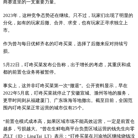
商赛道里的一支重要力量。
2023年，这种竞争态势还在继续。只不过，玩家们出现了明显的
分化，如有的玩家后撤、合并、求变，也有玩家正寻求独立上
市。
作为曾与每日优鲜齐名的叮咚买菜，选择了后撤来应对持续亏
损。
5月22日，叮咚买菜发布公告称，出于增长的考虑，其重庆和成
都的前置仓业务将被暂停。
事实上，这并非叮咚买菜第一次“撤退”。公开资料显示，早在
2022年5月底，叮咚买菜就停止了安徽宣城、滁州等地的服务，
更早时间则从福建厦门、广东珠海等地撤出。截至目前，全国范
围内叮咚买菜正常运营的城市仅有25个。
“前置仓模式成本高，如果区域市场不能高效运营，一定是前置仓
越多，亏损越大。”曾在生鲜电商平台负责区域运营的钱先生向零
态LT（ID：LingTai_LT）表示：“叮咚买菜在川渝地区继续烧钱没