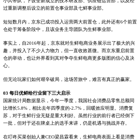
小兵带队，下设全新成立的技术研发部、供应链运营部，以及经
过重新调整后设立的前置仓事业部及七鲜事业部。
短短数月内，京东已成功投入运营两大前置仓，此外还有6个前置
仓处于筹备阶段中，且该业务主导团队为生鲜事业部。
事实上，自2016年起，京东就对生鲜电商业务展示出了极大的兴
趣，并投入了不少人力物力，但一直收效甚微。而京东重启前置
仓的举动，也让外界看到其对争夺生鲜电商更多版图的信心及决
心。
但无论玩家们如何艰辛破局，这场苦旅中，难言有真正的赢家。
03 每日优鲜给行业留下三大启示
国家统计局数据显示，今年一季度，我国社会消费品零售总额同
比增长5.8%，相比去年四季度的-2.7%，回暖效应明显。消费复
苏，对于生鲜行业无疑是重大利好。虽然行业的前行者已经倒下
一批，但对于还在牌桌上的选手来讲，仍是机遇与挑战并存。
在叮咚买菜创始人兼CEO梁昌霖看来，生鲜电商表面上看是消费