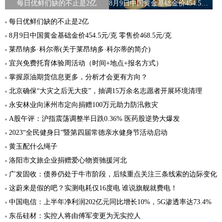
每日优鲜们缺的不止是2亿
8月9日中国黄金基础金价454.5元/克 零售价468.5元/克
每日优鲜们缺的不止是2亿
8月9日中国黄金基础金价454.5元/克 零售价468.5元/克
莱昂纳多·科尔蒂(关于莱昂纳多·科尔蒂的简介)
宜兴免费托育体验周活动（时间+地点+报名方式）
掌握原油期货信息更多，分析才会更有方向？
北京确保“大灾之后无大疫”，抽调15万余名志愿者开展环境清理
永安林业向涿州市定向捐赠100万元助力防汛救灾
A股午评：沪指震荡调整半日跌0.36% 医药股逆势大爆发
2023“全民健身日”暨第四届常德亲水健身节活动启动
黄玉配什么绳子
洛阳市文旅企业捐赠爱心物资驰援河北
广发固收：债券仍处于牛市阶段，后续重点关注三条线索的边际变化
这蔚来是假的吧？实测电耗仅16度电 谁说旗舰就费电！
中国电信：上半年净利润202亿元同比增长10%，5G渗透率达73.4%
东岳硅材：实控人将由傅军变更为无实控人