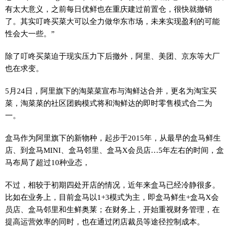
有太大意义，之前每日优鲜也在重庆建过前置仓，很快就撤销
了。其实叮咚买菜大可以全力做华东市场，未来实现盈利的可能
性会大一些。”
除了叮咚买菜迫于现实压力下后撤外，阿里、美团、京东等大厂
也在求变。
5月24日，阿里旗下的淘菜菜宣布与淘鲜达合并，更名为淘宝买
菜，淘菜菜的社区团购模式将和淘鲜达的即时零售模式合二为
一。
盒马作为阿里旗下的新物种，起步于2015年，从最早的盒马鲜生
店、到盒马MINI、盒马邻里、盒马X会员店…5年左右的时间，盒
马布局了超过10种业态，
不过，相较于初期四处开店的情况，近年来盒马已经冷静很多。
比如在业务上，目前盒马以1+3模式为主，即盒马鲜生+盒马X会
员店、盒马邻里和生鲜奥莱；在财务上，开始重视财务管理，在
提高运营效率的同时，也在通过闭店裁员等途径控制成本。