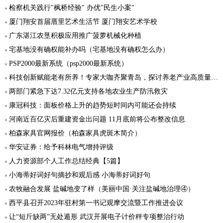
检察机关践行"枫桥经验" 办优"民生小案"
厦门翔安首届厝里艺术生活节 厦门翔安艺术学校
广东湛江农垦积极应用推广菠萝机械化种植
宅基地没有确权能补办吗（宅基地没有确权怎么办）
PSP2000最新系统（psp2000最新系统）
科技创新赋能老有所养！专家大咖齐聚青岛，探讨养老产业高质量发展“突破口”
两部门紧急下达7.32亿元支持各地农业生产防汛救灾
康冠科技：面板价格上升的趋势短时间内可能还会持续
河南近百亿灾后重建资金出问题 11月底前将公布整改信息
柏森家具官网报价（柏森家具虎斑木简介）
华安证券：给予科林电气增持评级
人力资源部个人工作总结经典【5篇】
小海蒂好词好句摘抄和观后感 小海蒂好词好句
农牧融合发展 盐碱地变了样（美丽中国·关注盐碱地治理④）
西平县召开2023年驻村第一书记观摩交流暨工作推进会议
让“短斤缺两”无处遁形 武汉开展电子计价秤专项整治行动