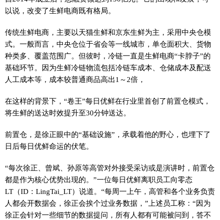
以说，改变了生鲜电商既有格局。
传统生鲜电商，主要以天猫生鲜和京东生鲜为主，采用中央仓模
式。一般而言，中央仓位于省会等一线城市，单仓面积大、货物
种类多、覆盖范围广。但彼时，冷链一直是生鲜电商“卡脖子”的
基础环节。因为生鲜冷链物流包括冷链车成本、仓储成本及配送
人工成本等，成本较普通商品高出1～2倍，
在这样的背景下，“卷王”每日优鲜在行业里首创了前置仓模式，
将生鲜的送达时效提升至30分钟送达。
前置仓，是徐正眼中的“基础设施”，承载着他的野心，也埋下了
日后每日优鲜命运的伏笔。
“每次徐正、曾斌、孙原等高管对外接受采访或是演讲时，前置仓
都是作为核心优势出现的。”一位每日优鲜离职员工向零态
LT（ID：LingTai_LT）说道。“每周一上午，高管和各个业务负责
人都会开数据会，徐正会挨个过业务数据，”上述员工称：“因为
徐正会针对一些细节的数据提问，所有人都有可能被问到，答不