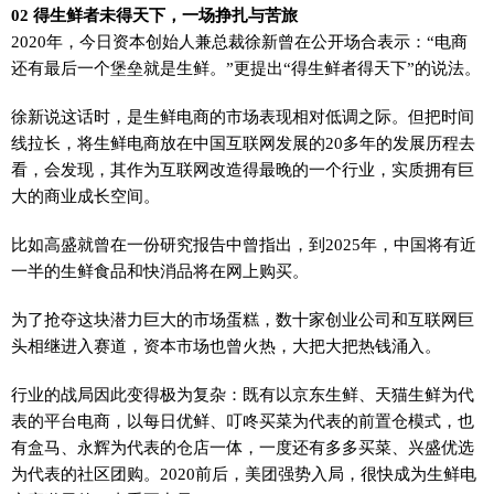
02 得生鲜者未得天下，一场挣扎与苦旅
2020年，今日资本创始人兼总裁徐新曾在公开场合表示：“电商
还有最后一个堡垒就是生鲜。”更提出“得生鲜者得天下”的说法。
徐新说这话时，是生鲜电商的市场表现相对低调之际。但把时间
线拉长，将生鲜电商放在中国互联网发展的20多年的发展历程去
看，会发现，其作为互联网改造得最晚的一个行业，实质拥有巨
大的商业成长空间。
比如高盛就曾在一份研究报告中曾指出，到2025年，中国将有近
一半的生鲜食品和快消品将在网上购买。
为了抢夺这块潜力巨大的市场蛋糕，数十家创业公司和互联网巨
头相继进入赛道，资本市场也曾火热，大把大把热钱涌入。
行业的战局因此变得极为复杂：既有以京东生鲜、天猫生鲜为代
表的平台电商，以每日优鲜、叮咚买菜为代表的前置仓模式，也
有盒马、永辉为代表的仓店一体，一度还有多多买菜、兴盛优选
为代表的社区团购。2020前后，美团强势入局，很快成为生鲜电