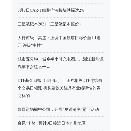
8月7日CAR-T细胞疗法板块跌幅达2%
三星笔记本2021（三星笔记本报价）
大行评级丨高盛：上调中国铁塔目标价至1.1港
元 评级“中性”
城市五分钟、城乡半小时充电圈……浙江新能源
汽车下乡这么干→
ETF基金日报（8月4日）丨证券相关ETF连续两
个交易日领涨 机构建议关注具有业绩弹性的券
商标的
陕煤运销榆中公司：开展“夏送清凉”慰问活动
台风“卡努” 预计9日接近日本九州地区