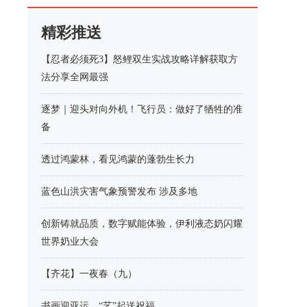
精彩推送
【忍者必须死3】怒鲤双生实战攻略详解获取方
法分享全网最强
逐梦｜迎头对向外机！飞行员：做好了牺牲的准
备
透过鸿蒙林，看见鸿蒙的蓬勃生长力
蓝色山洪灾害气象预警发布 涉及多地
创新铸就品质，数字赋能体验，伊利液态奶闪耀
世界奶业大会
【齐花】一夜春（九）
书画迎亚运，“艺”起送祝福