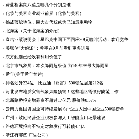
蔚蓝档案鼠八堇是哪几个分别是谁
化妆与美容专业就业前景（化妆与美容）
挑战蓝鲸地位，巨大古代鲸或为已知最重动物
北海案（关于北海案的介绍）
直击业绩说明会丨星巴克中国正面回应9.9元咖啡活动：欢迎竞争
美联储“大鸽派”：希望在9月前看到更多进展
东方甄选已经没有利用价值了
北京市气象局：本次降雨超极值 为140年来最大降雨量
孟宁(关于孟宁简述)
排名劲升224位！比亚迪《财富》500强位居第212名
河北发布地质灾害气象风险预警！这些地区需做好防范工作
北新路桥拟定增募资不超过17亿元 股价跌0.57%
云南力促国资国企可持续发展 6户企业入围中国企业500强榜单
广州：鼓励民营企业积极参与人工智能应用场景建设
路德环境拟向不特定对象发行可转债4.4亿
浙江有哪些 广告公司）