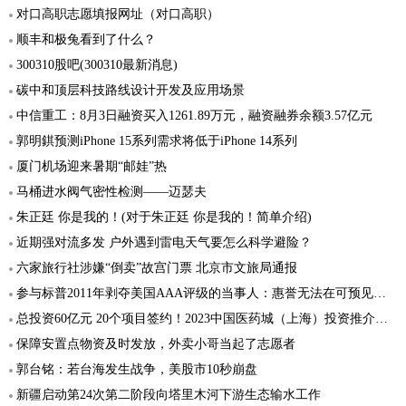
对口高职志愿填报网址（对口高职）
顺丰和极兔看到了什么？
300310股吧(300310最新消息)
碳中和顶层科技路线设计开发及应用场景
中信重工：8月3日融资买入1261.89万元，融资融券余额3.57亿元
郭明錤预测iPhone 15系列需求将低于iPhone 14系列
厦门机场迎来暑期“邮娃”热
马桶进水阀气密性检测——迈瑟夫
朱正廷 你是我的！(对于朱正廷 你是我的！简单介绍)
近期强对流多发 户外遇到雷电天气要怎么科学避险？
六家旅行社涉嫌“倒卖”故宫门票 北京市文旅局通报
参与标普2011年剥夺美国AAA评级的当事人：惠誉无法在可预见的未来恢复美国的AAA顶级信用评级
总投资60亿元 20个项目签约！2023中国医药城（上海）投资推介会举行
保障安置点物资及时发放，外卖小哥当起了志愿者
郭台铭：若台海发生战争，美股市10秒崩盘
新疆启动第24次第二阶段向塔里木河下游生态输水工作