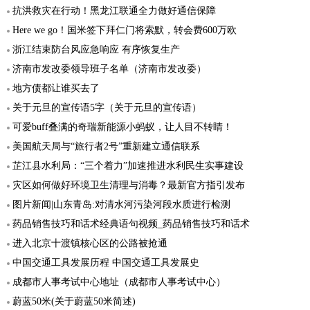
抗洪救灾在行动！黑龙江联通全力做好通信保障
Here we go！国米签下拜仁门将索默，转会费600万欧
浙江结束防台风应急响应 有序恢复生产
济南市发改委领导班子名单（济南市发改委）
地方债都让谁买去了
关于元旦的宣传语5字（关于元旦的宣传语）
可爱buff叠满的奇瑞新能源小蚂蚁，让人目不转睛！
美国航天局与“旅行者2号”重新建立通信联系
芷江县水利局：“三个着力”加速推进水利民生实事建设
灾区如何做好环境卫生清理与消毒？最新官方指引发布
图片新闻|山东青岛:对清水河污染河段水质进行检测
药品销售技巧和话术经典语句视频_药品销售技巧和话术
进入北京十渡镇核心区的公路被抢通
中国交通工具发展历程 中国交通工具发展史
成都市人事考试中心地址（成都市人事考试中心）
蔚蓝50米(关于蔚蓝50米简述)