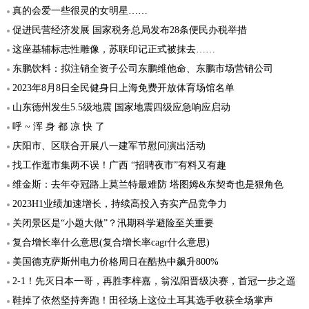
真的会爱一些很灵的女明星……
促进民营经济发展 国家税务总局发布28条便民办税举措
这座基辅标志性雕像，苏联印记正式被抹去……
东鹏饮料：拟注销全资子公司东鹏维他命、东鹏市场营销公司
2023年8月8日全民健身日上海免费开放体育场馆名单
山东德州发生5.5级地震 国家地震四级应急响应启动
呼 ~ 浑 身 都 凉 快 了
庆阳市、区联合开展八一建军节慰问演出活动
找工作逛市集两不误！广西 “招聘夜市”有料又有趣
维金斯：去年夺冠路上莫兰特最难防 塔图姆&东契奇也是狠角色
2023H1业绩加速增长，持续高投入夯实产品竞争力
关闭景区是“小题大做”？汛期科学避险至关重要
复合增长率什么意思(复合增长率cagr什么意思)
美国德克萨斯州电力价格周日在酷热中飙升800%
2-1！先灭日本一哥，再胜李梓嘉，翁泓阳晋级决赛，首冠一步之遥
鞋掉了依然坚持奔跑！田径场上这位土耳其选手收获全场掌声