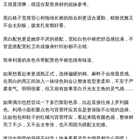
又很显清爽，很适合梨形身材的姐妹参考。
黑白格子宽肩背心和拖地长裤的组合则更适合通勤，精致优雅又
不会太刻板，披发扎发都好看。
黑白配色更是她穿不厌的搭配，宽松白色中裤把舒适感拉满，不
管是搭配宽松卫衣或修身针织衫都不出错。
简单利落的灰色吊带配黑色半裙也很有味道。
如果想看起来更成熟正式，选择偏硬的棉、麻料子会很显质感。
在黑白的周正间加入一抹绿色则会让整体造型更柔和，不至于严
肃老气。明明很素，但又很有故事里白月光女主角的灵气感……
如果偶尔也想尝试一下多巴胺彩色系，比起直接往身上罗列颜
色。利用小面积重点色与背景呼应其实是更保险不出错的选择。
比如包包和鞋子的红橘与背景呼应，看起来既有颜色感，整体鲜
亮了不少，又不会太夸张，也不用因为搭配太犯难。
谁说女明星的穿搭不好学！快来看看灵气女明星都怎么穿吧！