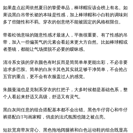
如果盘点起周依然夏日的挚爱单品，棒球帽应该会榜上有名。如
果说黑白吊带长裙的本味是性感，加上棒球帽和小白鞋的调味则
多了些随性和不羁。穿衣的创意绝不能被固定的风格框限住。
带着松弛意味的随意性感才最迷人，平衡很重要。有了性感的吊
带，加入一些偏英气的元素会看起来更大方自然。比如棒球帽或
者墨镜，都能让气场摆脱不必要的暧昧感。
清冷系女孩的穿衣颜色有时反而是简简单单更能出彩，不必非要
追求多巴胺。简单的白灰卡其色其实就足够干净简单，不会抢占
五官的重点，更不会有衣服盖过人的感觉。
朱颜曼滋也是克制系穿衣的扛把子，大多时候都是基础色系，整
个人看起来舒适又高级，舒适又有灵气。
黑白灰间任意的组合搭配基本都不会出错。黑色牛仔背心和牛仔
裤搭配白T与画家帽，俏皮的法式氛围也随之被点亮。
短款宽肩带灰背心、黑色拖地阔腿裤和白色运动鞋的组合既显高