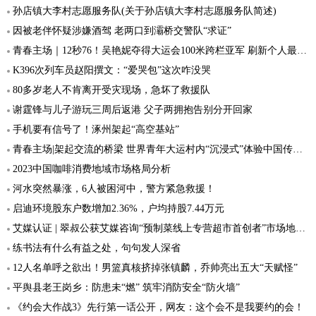
孙店镇大李村志愿服务队(关于孙店镇大李村志愿服务队简述)
因被老伴怀疑涉嫌酒驾 老两口到灞桥交警队“求证”
青春主场｜12秒76！吴艳妮夺得大运会100米跨栏亚军 刷新个人最好成绩
K396次列车员赵阳撰文：“爱哭包”这次咋没哭
80多岁老人不肯离开受灾现场，急坏了救援队
谢霆锋与儿子游玩三周后返港 父子两拥抱告别分开回家
手机要有信号了！涿州架起“高空基站”
青春主场|架起交流的桥梁 世界青年大运村内“沉浸式”体验中国传统文化
2023中国咖啡消费地域市场格局分析
河水突然暴涨，6人被困河中，警方紧急救援！
启迪环境股东户数增加2.36%，户均持股7.44万元
艾媒认证 | 翠叔公获艾媒咨询“预制菜线上专营超市首创者”市场地位声明
练书法有什么有益之处，句句发人深省
12人名单呼之欲出！男篮真核挤掉张镇麟，乔帅亮出五大“天赋怪”
平舆县老王岗乡：防患未“燃” 筑牢消防安全“防火墙”
《约会大作战3》先行第一话公开，网友：这个会不是我要约的会！