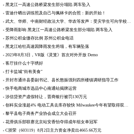
黑龙江一高速公路桥梁发生部分塌陷 两车坠入
雷迪什晒出训练照及自己与佩林卡的合照：新的开始！
武大、华师、中南财经政法大学、华农等发声：受灾学生可向学校申请补助
受降雨影响 黑龙江一高速公路桥梁发生部分塌陷 两车坠入
苏州公积金缴存比例 苏州公积金电话
黑龙江哈牡高速因降雨发生坍塌，有车辆坠落
2023年8月3日，VR版《灵笼》首次对外开放 Demo
客厅挂什么十字绣好
打卡盐城“街有美食”
开封市通许县委副书记、县长憨振强到四所楼镇调研指导工作
快手电商城市选品中心南通站揭牌运营
涉信贷资产虚假转让，晋商银行被罚130万元
创科实业涨超4% 电动工具去库存较快 Milwaukee今年有望取得双位数收入增速
黎平县电子商务产业协会成立大会召开
花滑俱乐部联赛北京站安香怡夺得成年组女单冠军
C浙荣（603119）8月2日主力资金净卖出4665.66万元