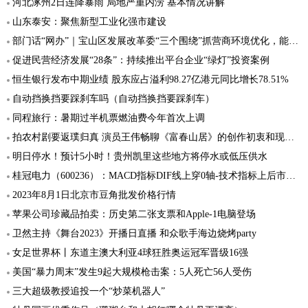
河北涿州2日连降暴雨 局地严重内涝 基本情况讲解
山东泰安：聚焦新型工业化强市建设
部门话“网办”｜宝山区发展改革委“三个围绕”抓营商环境优化，能网则网，应办尽办
促进民营经济发展“28条”：持续推出平台企业“绿灯”投资案例
恒生银行发布中期业绩 股东应占溢利98.27亿港元同比增长78.51%
自动挡换挡要踩刹车吗（自动挡换挡要踩刹车）
同程旅行：暑期过半机票燃油费今年首次上调
拍农村剧要返璞归真 演员王伟畅聊《富春山居》的创作初衷和现实意义
明日停水！预计5小时！贵州凯里这些地方将停水或低压供水
桂冠电力（600236）：MACD指标DIF线上穿0轴-技术指标上后市看多（08-01）
2023年8月1日北京市豆角批发价格行情
苹果公司珍藏品拍卖：历史第二张支票和Apple-1电脑登场
卫然主持《舞台2023》开播日直播 和众歌手海边烧烤party
女足世界杯丨东道主澳大利亚4球狂胜奥运冠军晋级16强
美国“暴力周末”发生9起大规模枪击案：5人死亡56人受伤
三大超级教授追投一个“炒菜机器人”