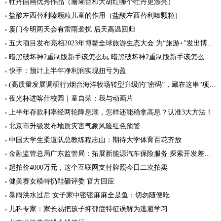
牡丹国画优秀作品（珊瑚台和大胡红哪个牡丹更漂亮）
盐酸左西替利嗪颗粒儿童的作用（盐酸左西替利嗪颗粒）
厦门今明两天会有雷雨袭扰 后天高温回归
五大项目发布亮相2023年博鳌全球旅游生态大会 为“旅游+”发出博鳌声音
暗黑破坏神2重制版新手该怎么玩 暗黑破坏神2重制版新手该怎么玩啊
快手：预计上半年净利润实现扭亏为盈
(高质量发展调研行)烟台海洋牧场转型升级的“密码”，藏在这串“项链”里
夜光杯进喀什校园｜童自荣：我与动画片
上半年存款利率经两轮降息潮，怎样还能稳拿高息？认准3大方法！
北京市升级发布地质灾害气象风险红色预警
中国大学生柔道队总教练程志山：期待大学体育百花齐放
金融监管总局广东监管局：拓展新能源汽车保险服务 探索开发差异化产品
起拍价4000万元，这个互联网支付牌照今日二次拍卖
健美赛女模特扔鞋砸评委 官方回应
暴雨洪水过后 女子家中密密麻麻全是鱼：切勿随便吃
儿科专家：家长易把孩子抑郁症特征误解为逃避学习