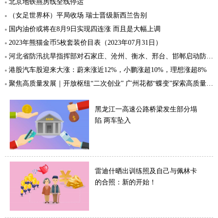
北京地铁燕房线全线停运
（女足世界杯）平局收场 瑞士晋级新西兰告别
国内油价或将在8月9日实现四连涨 而且是大幅上调
2023年熊猫金币5枚套装价目表（2023年07月31日）
河北省防汛抗旱指挥部对石家庄、沧州、衡水、邢台、邯郸启动防汛防台风Ⅰ级应急响应
港股汽车股迎来大涨：蔚来涨近12%，小鹏涨超10%，理想涨超8%
聚焦高质量发展｜开放枢纽“二次创业” 广州花都“蝶变”探索高质量发展之路
黑龙江一高速公路桥梁发生部分塌
陷 两车坠入
雷迪什晒出训练照及自己与佩林卡
的合照：新的开始！