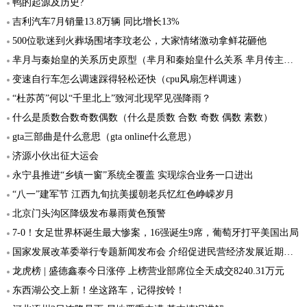
鸭的起源及历史?
吉利汽车7月销量13.8万辆 同比增长13%
500位歌迷到火葬场围堵李玟老公，大家情绪激动拿鲜花砸他
芈月与秦始皇的关系历史原型（芈月和秦始皇什么关系 芈月传主要人物关系图）
变速自行车怎么调速踩得轻松还快（cpu风扇怎样调速）
“杜苏芮”何以“千里北上”致河北现罕见强降雨？
什么是质数合数奇数偶数（什么是质数 合数 奇数 偶数 素数）
gta三部曲是什么意思（gta online什么意思）
济源小伙出征大运会
永宁县推进“乡镇一窗”系统全覆盖 实现综合业务一口进出
“八一”建军节 江西九旬抗美援朝老兵忆红色峥嵘岁月
北京门头沟区降级发布暴雨黄色预警
7-0！女足世界杯诞生最大惨案，16强诞生9席，葡萄牙打平美国出局
国家发展改革委举行专题新闻发布会 介绍促进民营经济发展近期若干举措相关情况
龙虎榜 | 盛德鑫泰今日涨停 上榜营业部席位全天成交8240.31万元
东西湖公交上新！坐这路车，记得按铃！