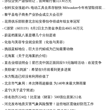
涉信贷资产虚假转让，晋商银行被罚130万元
创科实业涨超4% 电动工具去库存较快 Milwaukee今年有望取得双位数收入增速
黎平县电子商务产业协会成立大会召开
花滑俱乐部联赛北京站安香怡夺得成年组女单冠军
C浙荣（603119）8月2日主力资金净卖出4665.66万元
蔚蓝档案鼠八堇是哪几个分别是谁
化妆与美容专业就业前景（化妆与美容）
挑战蓝鲸地位，巨大古代鲸或为已知最重动物
北海案（关于北海案的介绍）
直击业绩说明会丨星巴克中国正面回应9.9元咖啡活动：欢迎竞争
美联储“大鸽派”：希望在9月前看到更多进展
东方甄选已经没有利用价值了
北京市气象局：本次降雨超极值 为140年来最大降雨量
孟宁(关于孟宁简述)
排名劲升224位！比亚迪《财富》500强位居第212名
河北发布地质灾害气象风险预警！这些地区需做好防范工作