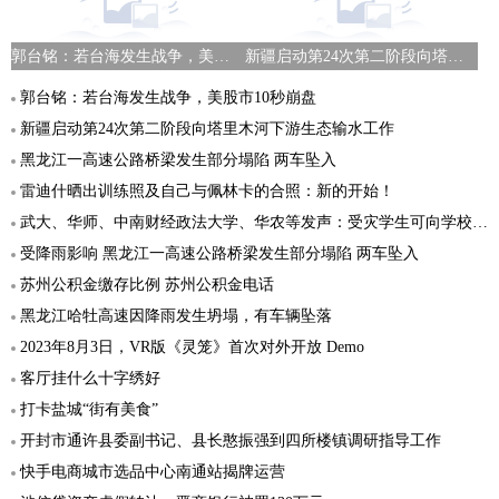
郭台铭：若台海发生战争，美股市10秒崩盘
新疆启动第24次第二阶段向塔里木河下游生态输水工作
郭台铭：若台海发生战争，美股市10秒崩盘
新疆启动第24次第二阶段向塔里木河下游生态输水工作
黑龙江一高速公路桥梁发生部分塌陷 两车坠入
雷迪什晒出训练照及自己与佩林卡的合照：新的开始！
武大、华师、中南财经政法大学、华农等发声：受灾学生可向学校申请补助
受降雨影响 黑龙江一高速公路桥梁发生部分塌陷 两车坠入
苏州公积金缴存比例 苏州公积金电话
黑龙江哈牡高速因降雨发生坍塌，有车辆坠落
2023年8月3日，VR版《灵笼》首次对外开放 Demo
客厅挂什么十字绣好
打卡盐城“街有美食”
开封市通许县委副书记、县长憨振强到四所楼镇调研指导工作
快手电商城市选品中心南通站揭牌运营