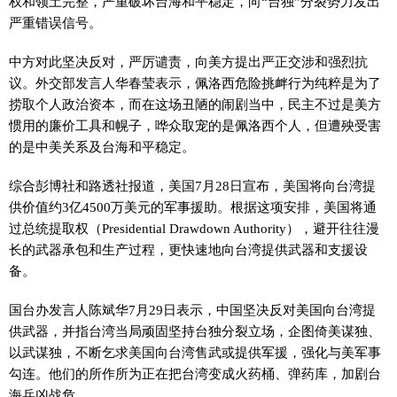
权和领土完整，严重破坏台海和平稳定，向“台独”分裂势力发出
严重错误信号。
中方对此坚决反对，严厉谴责，向美方提出严正交涉和强烈抗
议。外交部发言人华春莹表示，佩洛西危险挑衅行为纯粹是为了
捞取个人政治资本，而在这场丑陋的闹剧当中，民主不过是美方
惯用的廉价工具和幌子，哗众取宠的是佩洛西个人，但遭殃受害
的是中美关系及台海和平稳定。
综合彭博社和路透社报道，美国7月28日宣布，美国将向台湾提
供价值约3亿4500万美元的军事援助。根据这项安排，美国将通
过总统提取权（Presidential Drawdown Authority），避开往往漫
长的武器承包和生产过程，更快速地向台湾提供武器和支援设
备。
国台办发言人陈斌华7月29日表示，中国坚决反对美国向台湾提
供武器，并指台湾当局顽固坚持台独分裂立场，企图倚美谋独、
以武谋独，不断乞求美国向台湾售武或提供军援，强化与美军事
勾连。他们的所作所为正在把台湾变成火药桶、弹药库，加剧台
海兵凶战危。