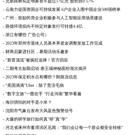
北新路桥拟定增募资不超过17亿元 股价跌0.57%
云南力促国资国企可持续发展 6户企业入围中国企业500强榜单
广州：鼓励民营企业积极参与人工智能应用场景建设
路德环境拟向不特定对象发行可转债4.4亿
浙江有哪些 广告公司）
2023年郑州市退休人员基本养老金调整发放工作完成
财商启蒙进社区，暑期活动乐趣多
“新晋顶流”被疯狂追捧！官方回应
二期考古如期启动 唐王城神秘面纱渐次揭开
2023年保定积水点有哪些？附路况信息
“美国滴滴”Uber：除了贵没毛病
“数字文旅”一图在手 “行走河南”繁华看遍
海尔惧怕的对手是小米？
沈阳市气象台发布大风蓝色预警信号
火爆的研学旅行如何真“研”真“学”
河北省涿州市蓄滞洪区见闻：“我们会让每一个群众都安全转移”