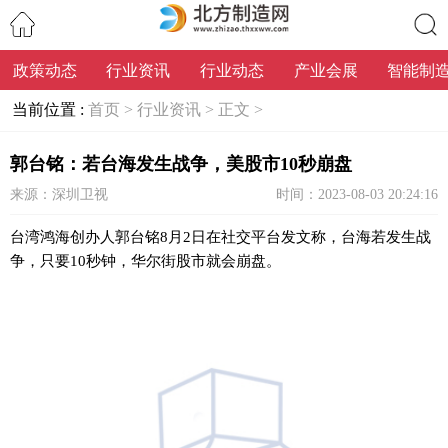
政策动态
行业资讯
行业动态
产业会展
智能制
搜索
当前位置 :
首页 >
行业资讯 >
正文 >
郭台铭：若台海发生战争，美股市10秒崩盘
来源：深圳卫视
时间：2023-08-03 20:24:16
台湾鸿海创办人郭台铭8月2日在社交平台发文称，台海若发生战
争，只要10秒钟，华尔街股市就会崩盘。