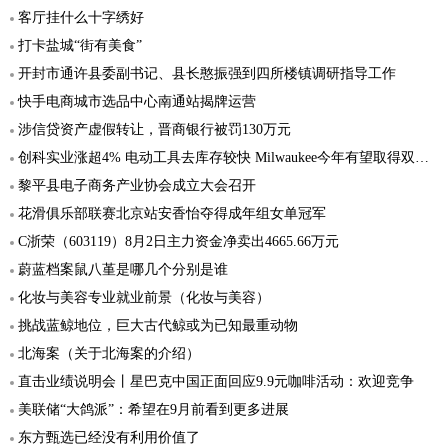
客厅挂什么十字绣好
打卡盐城“街有美食”
开封市通许县委副书记、县长憨振强到四所楼镇调研指导工作
快手电商城市选品中心南通站揭牌运营
涉信贷资产虚假转让，晋商银行被罚130万元
创科实业涨超4% 电动工具去库存较快 Milwaukee今年有望取得双位数收入增速
黎平县电子商务产业协会成立大会召开
花滑俱乐部联赛北京站安香怡夺得成年组女单冠军
C浙荣（603119）8月2日主力资金净卖出4665.66万元
蔚蓝档案鼠八堇是哪几个分别是谁
化妆与美容专业就业前景（化妆与美容）
挑战蓝鲸地位，巨大古代鲸或为已知最重动物
北海案（关于北海案的介绍）
直击业绩说明会丨星巴克中国正面回应9.9元咖啡活动：欢迎竞争
美联储“大鸽派”：希望在9月前看到更多进展
东方甄选已经没有利用价值了