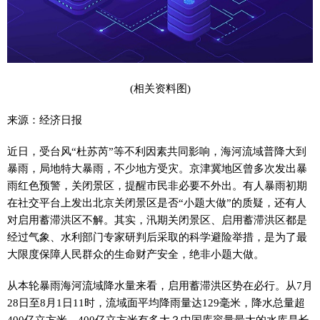
(相关资料图)
来源：经济日报
近日，受台风“杜苏芮”等不利因素共同影响，海河流域普降大到
暴雨，局地特大暴雨，不少地方受灾。京津冀地区曾多次发出暴
雨红色预警，关闭景区，提醒市民非必要不外出。有人暴雨初期
在社交平台上发出北京关闭景区是否“小题大做”的质疑，还有人
对启用蓄滞洪区不解。其实，汛期关闭景区、启用蓄滞洪区都是
经过气象、水利部门专家研判后采取的科学避险举措，是为了最
大限度保障人民群众的生命财产安全，绝非小题大做。
从本轮暴雨海河流域降水量来看，启用蓄滞洪区势在必行。从7月
28日至8月1日11时，流域面平均降雨量达129毫米，降水总量超
400亿立方米。400亿立方米有多大？中国库容量最大的水库是长