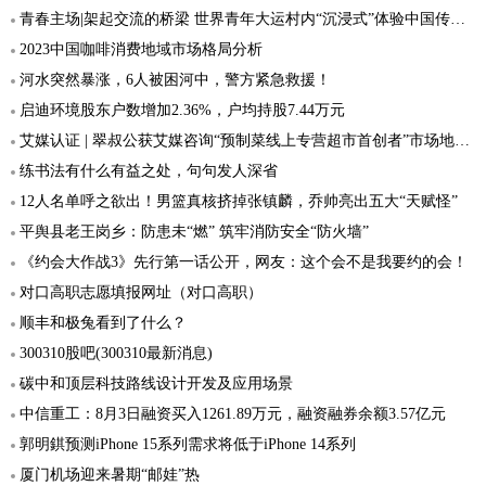
青春主场|架起交流的桥梁 世界青年大运村内“沉浸式”体验中国传统文化
2023中国咖啡消费地域市场格局分析
河水突然暴涨，6人被困河中，警方紧急救援！
启迪环境股东户数增加2.36%，户均持股7.44万元
艾媒认证 | 翠叔公获艾媒咨询“预制菜线上专营超市首创者”市场地位声明
练书法有什么有益之处，句句发人深省
12人名单呼之欲出！男篮真核挤掉张镇麟，乔帅亮出五大“天赋怪”
平舆县老王岗乡：防患未“燃” 筑牢消防安全“防火墙”
《约会大作战3》先行第一话公开，网友：这个会不是我要约的会！
对口高职志愿填报网址（对口高职）
顺丰和极兔看到了什么？
300310股吧(300310最新消息)
碳中和顶层科技路线设计开发及应用场景
中信重工：8月3日融资买入1261.89万元，融资融券余额3.57亿元
郭明錤预测iPhone 15系列需求将低于iPhone 14系列
厦门机场迎来暑期“邮娃”热