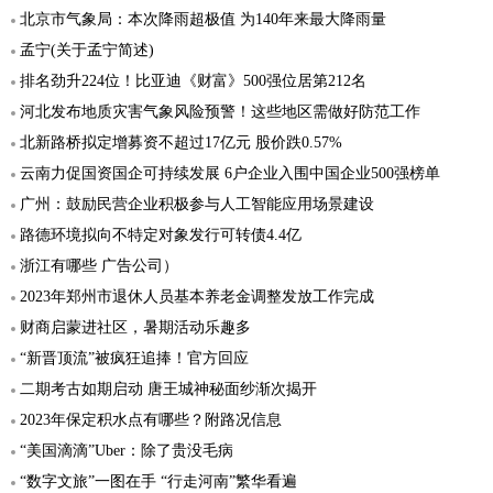
北京市气象局：本次降雨超极值 为140年来最大降雨量
孟宁(关于孟宁简述)
排名劲升224位！比亚迪《财富》500强位居第212名
河北发布地质灾害气象风险预警！这些地区需做好防范工作
北新路桥拟定增募资不超过17亿元 股价跌0.57%
云南力促国资国企可持续发展 6户企业入围中国企业500强榜单
广州：鼓励民营企业积极参与人工智能应用场景建设
路德环境拟向不特定对象发行可转债4.4亿
浙江有哪些 广告公司）
2023年郑州市退休人员基本养老金调整发放工作完成
财商启蒙进社区，暑期活动乐趣多
“新晋顶流”被疯狂追捧！官方回应
二期考古如期启动 唐王城神秘面纱渐次揭开
2023年保定积水点有哪些？附路况信息
“美国滴滴”Uber：除了贵没毛病
“数字文旅”一图在手 “行走河南”繁华看遍