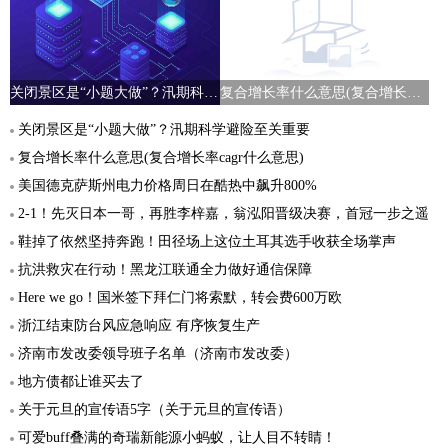
关闭景区是“小题大做”？汛期科学避险至关重要
复合增长率什么意思(复合增长率cagr什么意思)
关闭景区是“小题大做”？汛期科学避险至关重要
复合增长率什么意思(复合增长率cagr什么意思)
美国德克萨斯州电力价格周日在酷热中飙升800%
2-1！先灭日本一哥，再胜李梓嘉，翁泓阳晋级决赛，首冠一步之遥
鞋掉了依然坚持奔跑！田径场上这位土耳其选手收获全场掌声
抗洪救灾在行动！黑龙江联通全力做好通信保障
Here we go！国米签下拜仁门将索默，转会费600万欧
浙江结束防台风应急响应 有序恢复生产
济南市发改委领导班子名单（济南市发改委）
地方债都让谁买去了
关于元旦的宣传语5字（关于元旦的宣传语）
可爱buff叠满的奇瑞新能源小蚂蚁，让人目不转睛！