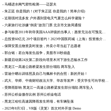
马桶进水阀气密性检测——迈瑟夫
朱正廷 你是我的！(对于朱正廷 你是我的！简单介绍)
近期强对流多发 户外遇到雷电天气要怎么科学避险？
六家旅行社涉嫌“倒卖”故宫门票 北京市文旅局通报
参与标普2011年剥夺美国AAA评级的当事人：惠誉无法在可预见的未来恢复美国的AAA顶级信用评级
总投资60亿元 20个项目签约！2023中国医药城（上海）投资推介会举行
保障安置点物资及时发放，外卖小哥当起了志愿者
郭台铭：若台海发生战争，美股市10秒崩盘
新疆启动第24次第二阶段向塔里木河下游生态输水工作
黑龙江一高速公路桥梁发生部分塌陷 两车坠入
雷迪什晒出训练照及自己与佩林卡的合照：新的开始！
武大、华师、中南财经政法大学、华农等发声：受灾学生可向学校申请补助
受降雨影响 黑龙江一高速公路桥梁发生部分塌陷 两车坠入
苏州公积金缴存比例 苏州公积金电话
黑龙江哈牡高速因降雨发生坍塌，有车辆坠落
2023年8月3日，VR版《灵笼》首次对外开放 Demo