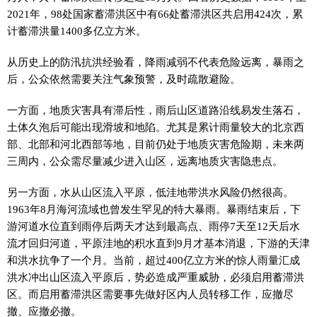
2021年，98处国家蓄滞洪区中有66处蓄滞洪区共启用424次，累
计蓄滞洪量1400多亿立方米。
从历史上的防汛抗洪经验看，降雨减弱不代表危险远离，暴雨之
后，公众依然需要关注气象预警，及时疏散避险。
一方面，地质灾害具有滞后性，雨后山区道路沿线易发生落石，
土体久泡后可能出现滑坡和地陷。尤其是累计雨量较大的北京西
部、北部和河北西部等地，目前仍处于地质灾害危险期，未来两
三周内，公众需尽量减少进入山区，远离地质灾害隐患点。
另一方面，水从山区流入平原，低洼地带洪水风险仍然很高。
1963年8月海河流域也曾发生罕见的特大暴雨。暴雨结束后，下
游河道水位直到雨停后两天才达到最高点、雨停7天至12天后水
流才回归河道，平原洼地的积水直到9月才基本消退，下游的天津
和洪水抗争了一个月。当前，超过400亿立方米的惊人雨量汇成
洪水冲出山区流入平原后，势必造成严重威胁，必须启用蓄滞洪
区。而启用蓄滞洪区需要事先做好区内人员转移工作，应撤尽
撤、应撤必撤。