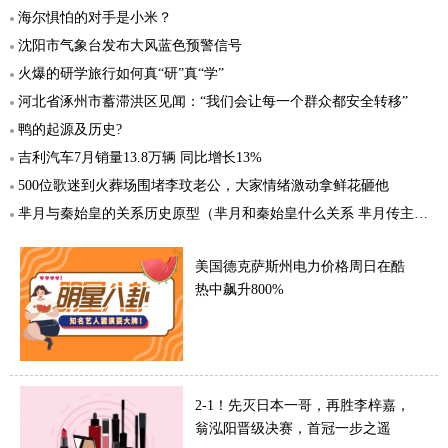
海尔惧怕的对手是小米？
沈阳市气象台发布大风蓝色预警信号
火爆的研学旅行如何真“研”真“学”
河北省涿州市蓄滞洪区见闻：“我们会让每一个群众都安全转移”
鸭的起源及历史?
吉利汽车7月销量13.8万辆 同比增长13%
500位歌迷到火葬场围堵李玟老公，大家情绪激动拿鲜花砸他
芈月与秦始皇的关系历史原型（芈月和秦始皇什么关系 芈月传主要人物关系图）
美国德克萨斯州电力价格周日在酷
热中飙升800%
2-1！先灭日本一哥，再胜李梓嘉，
翁泓阳晋级决赛，首冠一步之遥