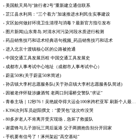
美国航天局与“旅行者2号”重新建立通信联系
芷江县水利局：“三个着力”加速推进水利民生实事建设
灾区如何做好环境卫生清理与消毒？最新官方指引发布
图片新闻|山东青岛:对清水河污染河段水质进行检测
药品销售技巧和话术经典语句视频_药品销售技巧和话术
进入北京十渡镇核心区的公路被抢通
中国交通工具发展历程 中国交通工具发展史
成都市人事考试中心地址（成都市人事考试中心）
蔚蓝50米(关于蔚蓝50米简述)
孙店镇大李村志愿服务队(关于孙店镇大李村志愿服务队简述)
因被老伴怀疑涉嫌酒驾 老两口到灞桥交警队“求证”
青春主场｜12秒76！吴艳妮夺得大运会100米跨栏亚军 刷新个人最好成绩
K396次列车员赵阳撰文：“爱哭包”这次咋没哭
80多岁老人不肯离开受灾现场，急坏了救援队
谢霆锋与儿子游玩三周后返港 父子两拥抱告别分开回家
手机要有信号了！涿州架起“高空基站”