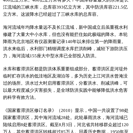
江流域的三峡水库，总库容393亿立方米，其中防洪库容221.5亿
立方米。这波降水已经超过了三峡水库的总库容。
海河流域年均降水量远不及长江流域，新中国成立后虽重视水利
修建了大量大中小水库，但也没有能拦住如此极端的降水。本轮
降雨为北京地区有仪器测量记录140年以来排位第一的降雨量。
洪水来临后，水利部门精细调度水库拦洪削峰，减轻下游防洪压
力，海河流域155座大中型水库已全部投入防洪。
水库和蓄滞洪区都是防洪体系重要组成部分。蓄滞洪区是河堤外
临时贮存洪水的低洼地区及湖泊等，多为历史上江河洪水曾淹没
过的场所。洪水过大时启用蓄滞洪区，分蓄洪水、削减洪峰，可
以最大程度减少灾害损失，是全球防洪实践中能够降低洪水危害
的科学有效方法。
《国家蓄滞洪区修订名录》（2010）显示，中国一共设置了98处
国家蓄滞洪区，其中海河流域28处。此轮暴雨洪水，海河流域已
陆续启用8处蓄滞洪区。截至8月3日，河北省共转移群众超过120
万人，其中蓄滞洪区转移超过85万人。回看历史数据，1950年至