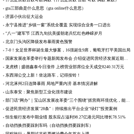
gta三部曲是什么意思（gta online什么意思）
济源小伙出征大运会
永宁县推进“乡镇一窗”系统全覆盖 实现综合业务一口进出
“八一”建军节 江西九旬抗美援朝老兵忆红色峥嵘岁月
北京门头沟区降级发布暴雨黄色预警
7-0！女足世界杯诞生最大惨案，16强诞生9席，葡萄牙打平美国出局
国家发展改革委举行专题新闻发布会 介绍促进民营经济发展近期若干举措相关情况
龙虎榜 | 盛德鑫泰今日涨停 上榜营业部席位全天成交8240.31万元
东西湖公交上新！坐这路车，记得按铃！
河北涿州2日连降暴雨 局地严重内涝 基本情况讲解
山东泰安：聚焦新型工业化强市建设
部门话“网办”｜宝山区发展改革委“三个围绕”抓营商环境优化，能网则网，应办尽办
促进民营经济发展“28条”：持续推出平台企业“绿灯”投资案例
恒生银行发布中期业绩 股东应占溢利98.27亿港元同比增长78.51%
自动挡换挡要踩刹车吗（自动挡换挡要踩刹车）
同程旅行：暑期过半机票燃油费今年首次上调