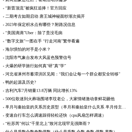
“新晋顶流”被疯狂追捧！官方回应
二期考古如期启动 唐王城神秘面纱渐次揭开
2023年保定积水点有哪些？附路况信息
“美国滴滴”Uber：除了贵没毛病
“数字文旅”一图在手 “行走河南”繁华看遍
海尔惧怕的对手是小米？
沈阳市气象台发布大风蓝色预警信号
火爆的研学旅行如何真“研”真“学”
河北省涿州市蓄滞洪区见闻：“我们会让每一个群众都安全转移”
鸭的起源及历史?
吉利汽车7月销量13.8万辆 同比增长13%
500位歌迷到火葬场围堵李玟老公，大家情绪激动拿鲜花砸他
芈月与秦始皇的关系历史原型（芈月和秦始皇什么关系 芈月传主要人物关系图）
变速自行车怎么调速踩得轻松还快（cpu风扇怎样调速）
“杜苏芮”何以“千里北上”致河北现罕见强降雨？
什么是质数合数奇数偶数（什么是质数 合数 奇数 偶数 素数）