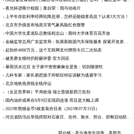
夜光杯进喀什校园｜童自荣：我与动画片
上半年存款利率经两轮降息潮，怎样还能稳拿高息？认准3大方法！
北京市升级发布地质灾害气象风险红色预警
中国大学生柔道队总教练程志山：期待大学体育百花齐放
金融监管总局广东监管局：拓展新能源汽车保险服务 探索开发差异化产品
起拍价4000万元，这个互联网支付牌照今日二次拍卖
健美赛女模特扔鞋砸评委 官方回应
暴雨洪水过后 女子家中密密麻麻全是鱼：切勿随便吃
儿科专家：家长易把孩子抑郁症特征误解为逃避学习
北京地铁燕房线全线停运
（女足世界杯）平局收场 瑞士晋级新西兰告别
国内油价或将在8月9日实现四连涨 而且是大幅上调
2023年熊猫金币5枚套装价目表（2023年07月31日）
河北省防汛抗旱指挥部对石家庄、沧州、衡水、邢台、邯郸启动防汛防台风Ⅰ级应急响应
郭台铭：若台海发生战争，美股市