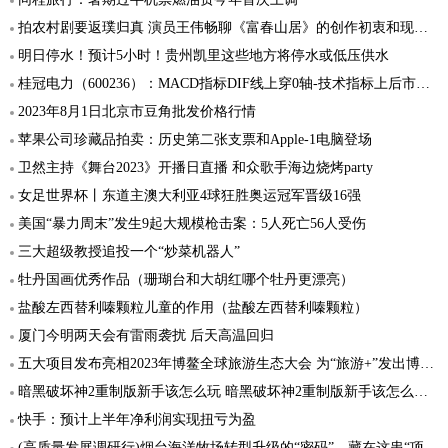
拍农村剧要返璞归真 演员王伟畅聊《富春山居》的创作初衷和现实意义
明日停水！预计5小时！贵州凯里这些地方将停水或低压供水
桂冠电力（600236）：MACD指标DIF线上穿0轴-技术指标上后市看多（08-01）
2023年8月1日北京市豆角批发价格行情
苹果公司珍藏品拍卖：历史第二张支票和Apple-1电脑登场
卫然主持《舞台2023》开播日直播 和众歌手海边烧烤party
女足世界杯丨东道主澳大利亚4球狂胜奥运冠军晋级16强
美国“暴力周末”发生9起大规模枪击案：5人死亡56人受伤
三大超级教授追投一个“炒菜机器人”
牡丹国画优秀作品（珊瑚台和大胡红哪个牡丹更漂亮）
盐酸左西替利嗪颗粒儿童的作用（盐酸左西替利嗪颗粒）
厦门今明两天会有雷雨袭扰 后天高温回归
五大项目发布亮相2023年博鳌全球旅游生态大会 为“旅游+”发出博鳌声音
暗黑破坏神2重制版新手该怎么玩 暗黑破坏神2重制版新手该怎么玩啊
快手：预计上半年净利润实现扭亏为盈
(高质量发展调研行)烟台海洋牧场转型升级的“密码”，藏在这串“项链”里