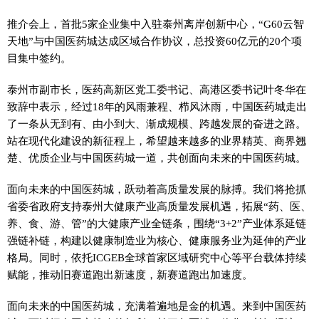
推介会上，首批5家企业集中入驻泰州离岸创新中心，“G60云智
天地”与中国医药城达成区域合作协议，总投资60亿元的20个项
目集中签约。
泰州市副市长，医药高新区党工委书记、高港区委书记叶冬华在
致辞中表示，经过18年的风雨兼程、栉风沐雨，中国医药城走出
了一条从无到有、由小到大、渐成规模、跨越发展的奋进之路。
站在现代化建设的新征程上，希望越来越多的业界精英、商界翘
楚、优质企业与中国医药城一道，共创面向未来的中国医药城。
面向未来的中国医药城，跃动着高质量发展的脉搏。我们将抢抓
省委省政府支持泰州大健康产业高质量发展机遇，拓展“药、医、
养、食、游、管”的大健康产业全链条，围绕“3+2”产业体系延链
强链补链，构建以健康制造业为核心、健康服务业为延伸的产业
格局。同时，依托ICGEB全球首家区域研究中心等平台载体持续
赋能，推动旧赛道跑出新速度，新赛道跑出加速度。
面向未来的中国医药城，充满着遍地是金的机遇。来到中国医药