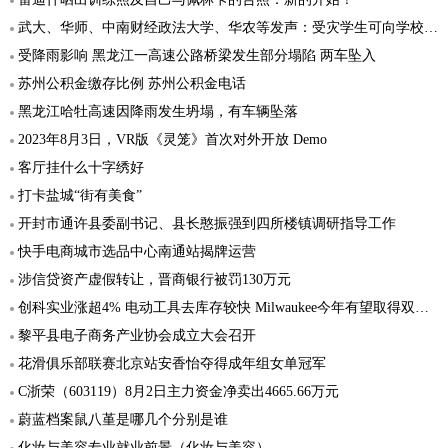
武大、华师、中南财经政法大学、华农等发声：受灾学生可向学校申请补助
受降雨影响 黑龙江一高速公路桥梁发生部分塌陷 两车坠入
苏州公积金缴存比例 苏州公积金电话
黑龙江哈牡高速因降雨发生坍塌，有车辆坠落
2023年8月3日，VR版《灵笼》首次对外开放 Demo
客厅挂什么十字绣好
打卡盐城“街有美食”
开封市通许县委副书记、县长憨振强到四所楼镇调研指导工作
快手电商城市选品中心南通站揭牌运营
涉信贷资产虚假转让，晋商银行被罚130万元
创科实业涨超4% 电动工具去库存较快 Milwaukee今年有望取得双位数收入增速
黎平县电子商务产业协会成立大会召开
花滑俱乐部联赛北京站安香怡夺得成年组女单冠军
C浙荣（603119）8月2日主力资金净卖出4665.66万元
蔚蓝档案鼠八堇是哪几个分别是谁
化妆与美容专业就业前景（化妆与美容）