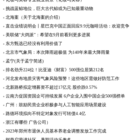
挑战蓝鲸地位，巨大古代鲸或为已知最重动物
北海案（关于北海案的介绍）
直击业绩说明会丨星巴克中国正面回应9.9元咖啡活动：欢迎竞争
美联储“大鸽派”：希望在9月前看到更多进展
东方甄选已经没有利用价值了
北京市气象局：本次降雨超极值 为140年来最大降雨量
孟宁(关于孟宁简述)
排名劲升224位！比亚迪《财富》500强位居第212名
河北发布地质灾害气象风险预警！这些地区需做好防范工作
北新路桥拟定增募资不超过17亿元 股价跌0.57%
云南力促国资国企可持续发展 6户企业入围中国企业500强榜单
广州：鼓励民营企业积极参与人工智能应用场景建设
路德环境拟向不特定对象发行可转债4.4亿
浙江有哪些 广告公司）
2023年郑州市退休人员基本养老金调整发放工作完成
财商启蒙进社区，暑期活动乐趣多