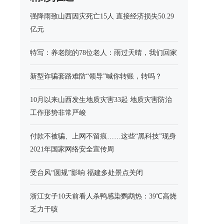
强降雨致山西因灾死亡15人 直接经济损失50.29
亿元
特写：养老院的78位老人：雨过天晴，我们回家
新型诈骗套路难防“领导”喊你转账，转吗？
10月以来山西发生地质灾害33起 地质灾害防治
工作形势非常严峻
付款不被骗、上网不留痕……这些“黑科技”现身
2021年国家网络安全宣传周
受台风“圆规”影响 福建多处景点关闭
浙江女子10天前看人杀鸭感染鹦鹉热：39℃高烧
乏力干咳