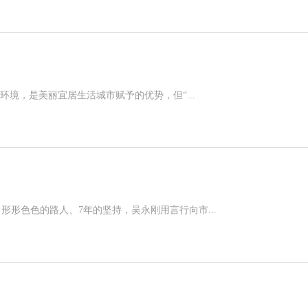
，是美丽宜居生活城市赋予的优势，但“...
色色的路人、7年的坚持，吴永刚用言行向市...