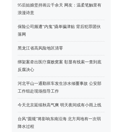
95后姑娘坚持画云千余天 网友：温柔笔触里有
浪漫诗意
保险公司频遭“内鬼”撬单骗津贴 背后犯罪团伙
落网
黑龙江省高风险地区清零
绑架案牵出医疗腐败窝案 彰显有线索一查到底
反腐决心
河北平山一通勤班车发生涉水倾覆事故 公安部
工作组赴现场指导工作
今天北京延续秋高气爽 明天夜间或有小雨上线
台风“圆规”将影响东南沿海 北方局地有一次弱
降水过程