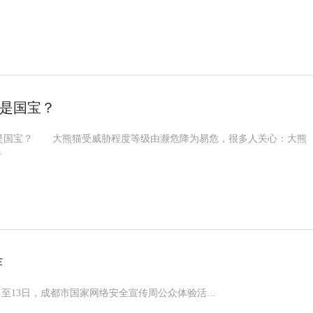
是国宝？
国宝？ 大熊猫受威胁程度等级由濒危降为易危，很多人关心：大熊
.
诈
3日，成都市国家网络安全宣传周公众体验活...