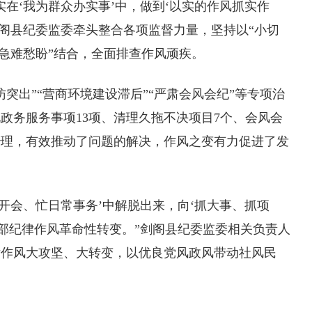
‘我为群众办实事’中，做到‘以实的作风抓实作
剑阁县纪委监委牵头整合各项监督力量，坚持以“小切
“急难愁盼”结合，全面排查作风顽疾。
出”“营商环境建设滞后”“严肃会风会纪”等专项治
政务服务事项13项、清理久拖不决项目7个、会风会
治理，有效推动了问题的解决，作风之变有力促进了发
会、忙日常事务’中解脱出来，向‘抓大事、抓项
的干部纪律作风革命性转变。”剑阁县纪委监委相关负责人
律作风大攻坚、大转变，以优良党风政风带动社风民