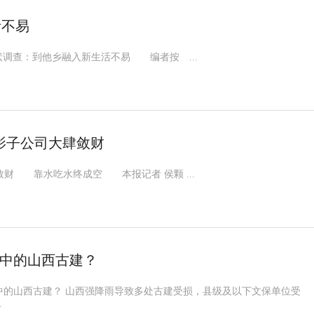
活不易
查：到他乡融入新生活不易 编者按 ...
影子公司大肆敛财
 靠水吃水终成空 本报记者 侯颗 ...
中的山西古建？
山西古建？ 山西强降雨导致多处古建受损，县级及以下文保单位受
.