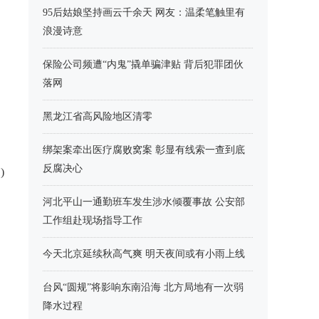
95后姑娘坚持画云千余天 网友：温柔笔触里有
浪漫诗意
保险公司频遭“内鬼”撬单骗津贴 背后犯罪团伙
落网
黑龙江省高风险地区清零
绑架案牵出医疗腐败窝案 彰显有线索一查到底
反腐决心
)
河北平山一通勤班车发生涉水倾覆事故 公安部
工作组赴现场指导工作
今天北京延续秋高气爽 明天夜间或有小雨上线
台风“圆规”将影响东南沿海 北方局地有一次弱
降水过程