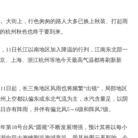
大街上，行色匆匆的路人大多已换上秋装、打起雨
花的杭州秋色也终于要到来。
11日长江以南地区加入降温的行列，江南东北部一
南京、上海、浙江杭州等地今天最高气温都将刷新新
1日起，长三角地区风雨也将频繁“出镜”，局部地区
杭州上空都以偏东或东北气流为主，水汽含量足，以阴
日亦有阵雨，并伴有偏北风5～6级和阵风7级。
第18号台风“圆规”不断发展增强，预计其将以每小
逐渐向巴士海峡附近海域靠近。受其外围云系影响，今