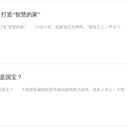
 打造“智慧的家”
造“智慧的家” “小优小优，我要做北京烤鸭。”随着主人一声令下，
是国宝？
国宝？ 大熊猫受威胁程度等级由濒危降为易危，很多人关心：大熊
.