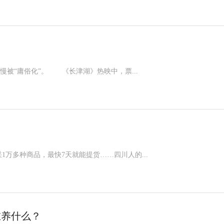
“庸俗化”。 《长津湖》热映中，票...
万多种商品，最快7天就能提货……四川人的...
在养什么？