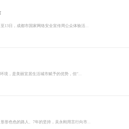
诈
3日，成都市国家网络安全宣传周公众体验活...
，是美丽宜居生活城市赋予的优势，但“...
色色的路人、7年的坚持，吴永刚用言行向市...