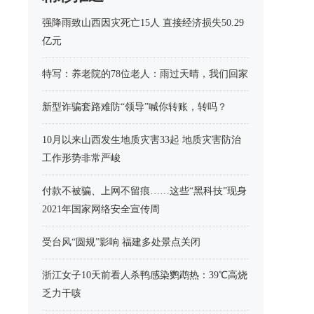
强降雨致山西因灾死亡15人 直接经济损失50.29
亿元
特写：养老院的78位老人：雨过天晴，我们回家
新型诈骗套路难防“领导”喊你转账，转吗？
10月以来山西发生地质灾害33起 地质灾害防治
工作形势非常严峻
付款不被骗、上网不留痕……这些“黑科技”现身
2021年国家网络安全宣传周
受台风“圆规”影响 福建多处景点关闭
浙江女子10天前看人杀鸭感染鹦鹉热：39℃高烧
乏力干咳