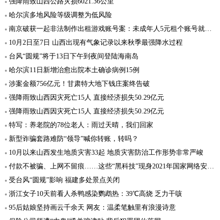
强降雨致山西公路灾损6021.36公里
哈尔滨多地风险等级调整为低风险
南京破获一起非法制作出租游戏账号案：未成年人5元租个账号就能打游戏
10月2日至7日 山西出现有气象记录以来秋季最强降水过程
台风“圆规”将于13日下午到夜间登陆海南岛
哈尔滨11日新增治愈出院本土确诊病例15例
涉案金额756亿元！甘肃特大地下钱庄案终告破
强降雨致山西因灾死亡15人 直接经济损失50.29亿元
强降雨致山西因灾死亡15人 直接经济损失50.29亿元
特写：养老院的78位老人：雨过天晴，我们回家
新型诈骗套路难防“领导”喊你转账，转吗？
10月以来山西发生地质灾害33起 地质灾害防治工作形势非常严峻
付款不被骗、上网不留痕……这些“黑科技”现身2021年国家网络安全宣传周
受台风“圆规”影响 福建多处景点关闭
浙江女子10天前看人杀鸭感染鹦鹉热：39℃高烧 乏力干咳
95后姑娘坚持画云千余天 网友：温柔笔触里有浪漫诗意