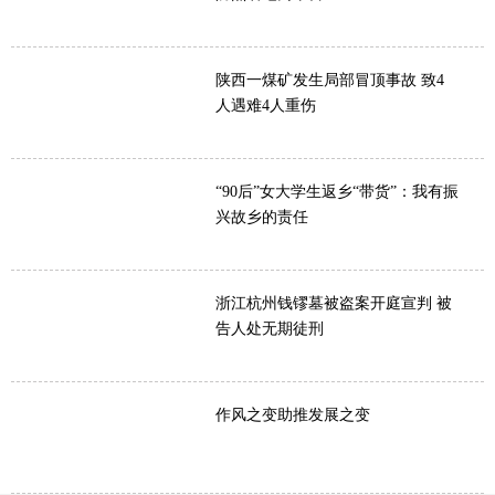
陕西一煤矿发生局部冒顶事故 致4
人遇难4人重伤
“90后”女大学生返乡“带货”：我有振
兴故乡的责任
浙江杭州钱镠墓被盗案开庭宣判 被
告人处无期徒刑
作风之变助推发展之变