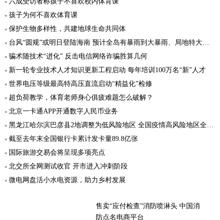
六成受访者称孩子不喜欢校内体育课
孩子为何不喜欢体育课
保护生物多样性，共建地球生命共同体
台风“圆规”或明日登陆海南 预计全岛有暴雨到大暴雨、局地特大暴雨
骗术随技术“进化” 反击电信网络诈骗胜算几何
新一轮专业技术人才知识更新工程启动 每年培训100万名“新”人才
世界电压等级最高特高压直流启动“精益化”检修
超负荷教学，体育老师身心俱疲难题怎么破解？
北京一卡通APP开通数字人民币业务
黑龙江哈尔滨巴彦县2地调整为低风险地区 全国疫情高风险地区全部清零
截至去年末全国银行卡累计发卡量89.8亿张
国际旅游交易会将呈现多项亮点
北交所全网测试收官 开市进入冲刺阶段
微电网盘活小水电资源，助力乡村发展
售卖“应付检查”消防喷淋头 中国消
防点名电商平台