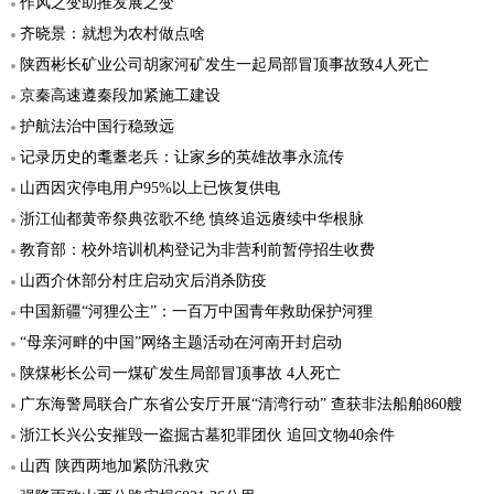
作风之变助推发展之变
齐晓景：就想为农村做点啥
陕西彬长矿业公司胡家河矿发生一起局部冒顶事故致4人死亡
京秦高速遵秦段加紧施工建设
护航法治中国行稳致远
记录历史的耄耋老兵：让家乡的英雄故事永流传
山西因灾停电用户95%以上已恢复供电
浙江仙都黄帝祭典弦歌不绝 慎终追远赓续中华根脉
教育部：校外培训机构登记为非营利前暂停招生收费
山西介休部分村庄启动灾后消杀防疫
中国新疆“河狸公主”：一百万中国青年救助保护河狸
“母亲河畔的中国”网络主题活动在河南开封启动
陕煤彬长公司一煤矿发生局部冒顶事故 4人死亡
广东海警局联合广东省公安厅开展“清湾行动” 查获非法船舶860艘
浙江长兴公安摧毁一盗掘古墓犯罪团伙 追回文物40余件
山西 陕西两地加紧防汛救灾