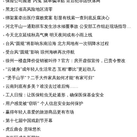
保险公司频遭“内鬼”撬单骗津贴 背后犯罪团伙落网
黑龙江省高风险地区清零
绑架案牵出医疗腐败窝案 彰显有线索一查到底反腐决心
河北平山一通勤班车发生涉水倾覆事故 公安部工作组赴现场指导工作
今天北京延续秋高气爽 明天夜间或有小雨上线
台风“圆规”将影响东南沿海 北方局地有一次弱降水过程
受台风“圆规”影响 琼州海峡再次停航
徐州一楼盘降价促销被叫停？官方：房开虚假宣传，已责令整改
“云健身”成年轻人生活常态 互相“攀比”更起劲儿
“烫手山芋”？二手大件家具如何才能“有家可归”
云南到底有多美？谁没去过谁后悔……
工人日报：让医保蛀虫无处遁形，确保医保基金安全
用户感觉被“窃听” 个人信息安全如何保护
赢得年轻人喜爱的旅游商品更有市场
第十七届中国戏剧节开幕
虎丘曲会 意味悠长