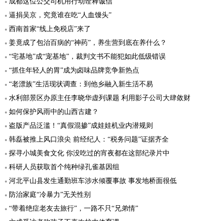
成都这位公交司机用行动诠释诚信
逼捐吴京，究竟谁在吃“人血馒头”
西南首家“线上免税店”来了
姜竟成了包治百病的“神药”，养生营到底在养什么？
“宅基地”成“宠基地”，裁判文书不能犯如此低级错误
“抓住年轻人的胃”成为卤味品牌竞争新热点
“老漂族”生活现状调查：到他乡融入新生活不易
水利部景区办原主任李晓华虚列课题 利用影子公司大肆敛财
如何保护风雨中的山西古建？
盗版产品泛滥！“真假混掺”成娃娃机业内潜规则
韩磊被推上风口浪尖 前经纪人：“税务问题”证据齐全
探寻小城美食文化 你没吃过的宵夜都在这部纪录片中
科研人员获取首个纯种绿孔雀基因组
河北平山县发生通勤班车涉水倾覆事故 事发地桥面很低
防治家庭“冷暴力”无关性别
“带着绝症老友去旅行”，一路不只“兄弟情”