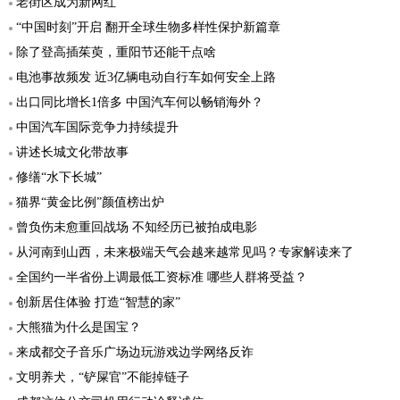
老街区成为新网红
“中国时刻”开启 翻开全球生物多样性保护新篇章
除了登高插茱萸，重阳节还能干点啥
电池事故频发 近3亿辆电动自行车如何安全上路
出口同比增长1倍多 中国汽车何以畅销海外？
中国汽车国际竞争力持续提升
讲述长城文化带故事
修缮“水下长城”
猫界“黄金比例”颜值榜出炉
曾负伤未愈重回战场 不知经历已被拍成电影
从河南到山西，未来极端天气会越来越常见吗？专家解读来了
全国约一半省份上调最低工资标准 哪些人群将受益？
创新居住体验 打造“智慧的家”
大熊猫为什么是国宝？
来成都交子音乐广场边玩游戏边学网络反诈
文明养犬，“铲屎官”不能掉链子