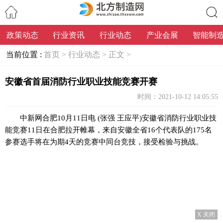
政策动态
行业资讯
行业动态
产业会展
智能制
搜索
当前位置 :
首页 >
行业动态 >
正文 >
安徽省首届消防行业职业技能竞赛开赛
时间：2021-10-12 14:05:55
中新网
合肥10月11日电 (张强 王应平)安徽省消防行业职业技
能竞赛11日在合肥拉开帷幕，来自安徽全省16个代表队的175名
参赛选手将在为期4天的竞赛中同台竞技，接受检验与挑战。
X 关闭